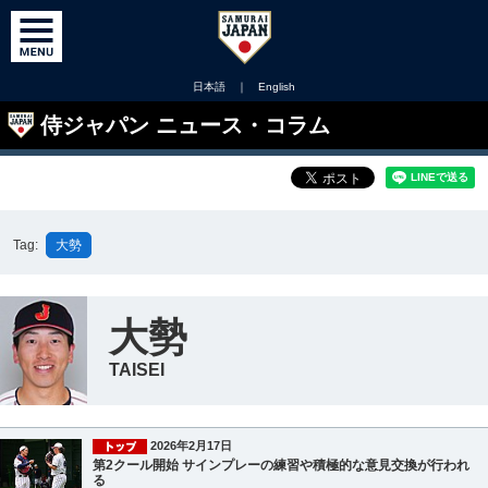
日本語
｜
English
侍ジャパン ニュース・コラム
Tag:
大勢
大勢
TAISEI
2026年2月17日
第2クール開始 サインプレーの練習や積極的な意見交換が行われ
る