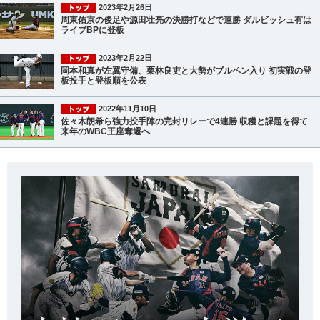
2023年2月26日
周東佑京の俊足や源田壮亮の決勝打などで連勝 ダルビッシュ有は
ライブBPに登板
2023年2月22日
岡本和真が左翼守備、栗林良吏と大勢がブルペン入り 初実戦の登
板投手と登板順を公表
2022年11月10日
佐々木朗希ら強力投手陣の完封リレーで4連勝 収穫と課題を得て
来年のWBC王座奪還へ