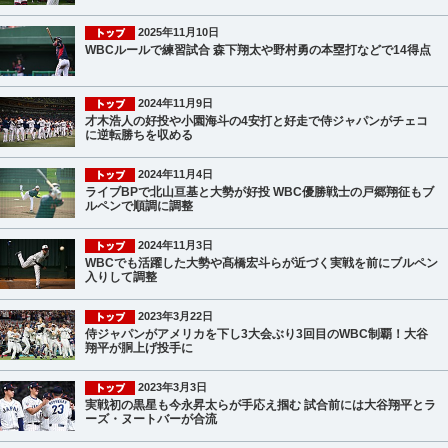
2025年11月10日
WBCルールで練習試合 森下翔太や野村勇の本塁打などで14得点
2024年11月9日
才木浩人の好投や小園海斗の4安打と好走で侍ジャパンがチェコ
に逆転勝ちを収める
2024年11月4日
ライブBPで北山亘基と大勢が好投 WBC優勝戦士の戸郷翔征もブ
ルペンで順調に調整
2024年11月3日
WBCでも活躍した大勢や髙橋宏斗らが近づく実戦を前にブルペン
入りして調整
2023年3月22日
侍ジャパンがアメリカを下し3大会ぶり3回目のWBC制覇！大谷
翔平が胴上げ投手に
2023年3月3日
実戦初の黒星も今永昇太らが手応え掴む 試合前には大谷翔平とラ
ーズ・ヌートバーが合流