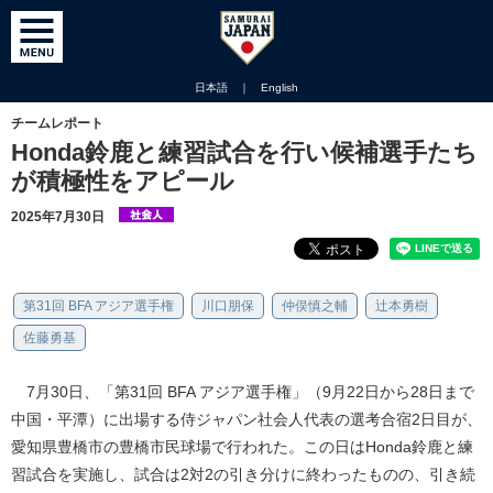
日本語
｜
English
チームレポート
Honda鈴鹿と練習試合を行い候補選手たち
が積極性をアピール
2025年7月30日
第31回 BFA アジア選手権
川口朋保
仲俣慎之輔
辻本勇樹
佐藤勇基
7月30日、「第31回 BFA アジア選手権」（9月22日から28日まで
中国・平潭）に出場する侍ジャパン社会人代表の選考合宿2日目が、
愛知県豊橋市の豊橋市民球場で行われた。この日はHonda鈴鹿と練
習試合を実施し、試合は2対2の引き分けに終わったものの、引き続