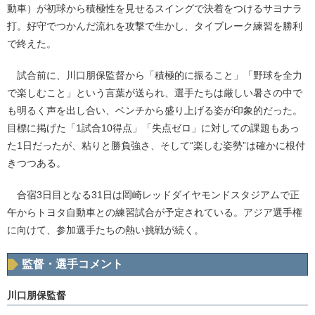
動車）が初球から積極性を見せるスイングで決着をつけるサヨナラ
打。好守でつかんだ流れを攻撃で生かし、タイブレーク練習を勝利
で終えた。
試合前に、川口朋保監督から「積極的に振ること」「野球を全力
で楽しむこと」という言葉が送られ、選手たちは厳しい暑さの中で
も明るく声を出し合い、ベンチから盛り上げる姿が印象的だった。
目標に掲げた「1試合10得点」「失点ゼロ」に対しての課題もあっ
た1日だったが、粘りと勝負強さ、そして“楽しむ姿勢”は確かに根付
きつつある。
合宿3日目となる31日は岡崎レッドダイヤモンドスタジアムで正
午からトヨタ自動車との練習試合が予定されている。アジア選手権
に向けて、参加選手たちの熱い挑戦が続く。
監督・選手コメント
川口朋保監督