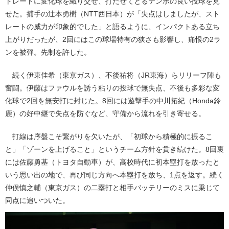
トレートに変化球を織り交ぜ、打たせてとるテンポの良い投球を見
せた。捕手の辻本勇樹（NTT西日本）が「失点はしましたが、スト
レートの威力が印象的でした」と語るように、インパクトある立ち
上がりだったが、2回にはこの球場特有の狭さも影響し、痛恨の2ラ
ンを被弾。先制を許した。
続く伊東佳希（東京ガス）、不後祐将（JR東海）らリリーフ陣も
奮闘。伊藤はファウルを誘う粘りの投球で無失点、不後も多彩な変
化球で2回を無安打に封じた。8回には遊撃手の中川拓紀（Honda鈴
鹿）の好中継で失点を防ぐなど、守備から流れを引き寄せる。
打線は序盤こそ繋がりを欠いたが、「初球から積極的に振るこ
と」「ゾーンを上げること」というチーム方針を貫き続けた。8回裏
には佐藤勇基（トヨタ自動車）が、高校時代に初本塁打を放ったと
いう思い出の地で、再び同じ方向へ本塁打を放ち、1点を返す。続く
仲俣慎之輔（東京ガス）の二塁打と相手バッテリーのミスに乗じて
同点に追いついた。