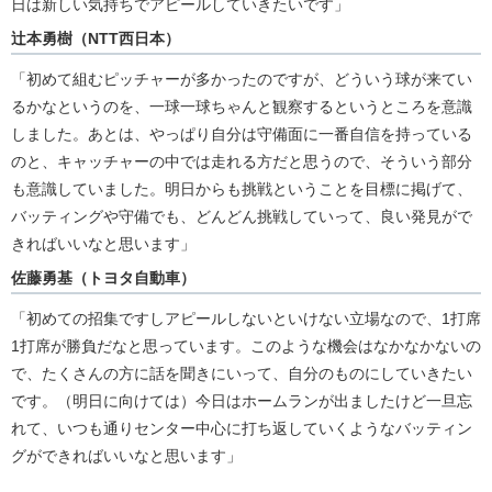
日は新しい気持ちでアピールしていきたいです」
辻本勇樹（NTT西日本）
「初めて組むピッチャーが多かったのですが、どういう球が来てい
るかなというのを、一球一球ちゃんと観察するというところを意識
しました。あとは、やっぱり自分は守備面に一番自信を持っている
のと、キャッチャーの中では走れる方だと思うので、そういう部分
も意識していました。明日からも挑戦ということを目標に掲げて、
バッティングや守備でも、どんどん挑戦していって、良い発見がで
きればいいなと思います」
佐藤勇基（トヨタ自動車）
「初めての招集ですしアピールしないといけない立場なので、1打席
1打席が勝負だなと思っています。このような機会はなかなかないの
で、たくさんの方に話を聞きにいって、自分のものにしていきたい
です。（明日に向けては）今日はホームランが出ましたけど一旦忘
れて、いつも通りセンター中心に打ち返していくようなバッティン
グができればいいなと思います」