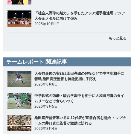
「社会人野球の魅力」を示したアジア選手権連覇 アジア
大会金メダルに向けて弾み
2025年10月1日
もっと見る
チームレポート 関連記事
大会前最後の実戦は山田亮碩の好投などで中学生相手に
善戦 桑田真澄監督も特徴把握に手応え
2026年8月6日
中学軟式の強豪・駿台学園中を相手に大和田与喜のタイ
ムリーなどで食らいつく
2026年8月5日
桑田真澄監督率いるU-12代表が直前合宿を開始 トップチ
ームの井口資仁監督が激励に訪れる
2026年8月4日