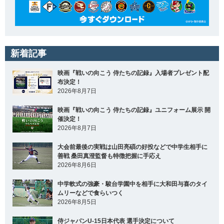
新着記事
映画『戦いの向こう 侍たちの記録』入場者プレゼント配
布決定！
2026年8月7日
映画『戦いの向こう 侍たちの記録』ユニフォーム展示 開
催決定！
2026年8月7日
大会前最後の実戦は山田亮碩の好投などで中学生相手に
善戦 桑田真澄監督も特徴把握に手応え
2026年8月6日
中学軟式の強豪・駿台学園中を相手に大和田与喜のタイ
ムリーなどで食らいつく
2026年8月5日
侍ジャパンU-15日本代表 選手決定について