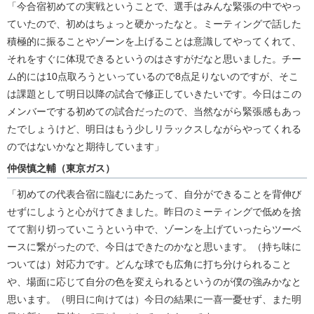
「今合宿初めての実戦ということで、選手はみんな緊張の中でやっ
ていたので、初めはちょっと硬かったなと。ミーティングで話した
積極的に振ることやゾーンを上げることは意識してやってくれて、
それをすぐに体現できるというのはさすがだなと思いました。チー
ム的には10点取ろうといっているので8点足りないのですが、そこ
は課題として明日以降の試合で修正していきたいです。今日はこの
メンバーでする初めての試合だったので、当然ながら緊張感もあっ
たでしょうけど、明日はもう少しリラックスしながらやってくれる
のではないかなと期待しています」
仲俣慎之輔（東京ガス）
「初めての代表合宿に臨むにあたって、自分ができることを背伸び
せずにしようと心がけてきました。昨日のミーティングで低めを捨
てて割り切っていこうという中で、ゾーンを上げていったらツーベ
ースに繋がったので、今日はできたのかなと思います。（持ち味に
ついては）対応力です。どんな球でも広角に打ち分けられること
や、場面に応じて自分の色を変えられるというのが僕の強みかなと
思います。（明日に向けては）今日の結果に一喜一憂せず、また明