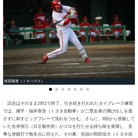
猪原隆雅（ミキハウス）
試合はそのまま2対2で終了。引き続き行われたタイブレーク練習
では、捕手・福井章吾（トヨタ自動車）が二塁走者の飛び出しを逃
さずに刺すビッグプレーで流れをつかむ。さらに、9回から登板して
いた生井惇己（日立製作所）がゴロを打たせる持ち味を発揮し、見
事な併殺打で無失点に抑えた。その裏、先頭の和田佳大（トヨタ自