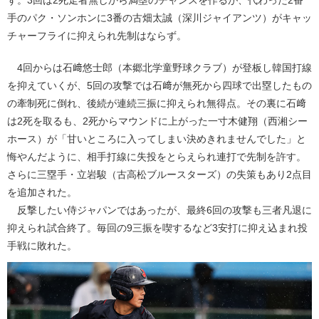
手のパク・ソンホンに3番の古畑太誠（深川ジャイアンツ）がキャッ
チャーフライに抑えられ先制はならず。
4回からは石﨑悠士郎（本郷北学童野球クラブ）が登板し韓国打線
を抑えていくが、5回の攻撃では石﨑が無死から四球で出塁したもの
の牽制死に倒れ、後続が連続三振に抑えられ無得点。その裏に石﨑
は2死を取るも、2死からマウンドに上がった一寸木健翔（西湘シー
ホース）が「甘いところに入ってしまい決めきれませんでした」と
悔やんだように、相手打線に失投をとらえられ連打で先制を許す。
さらに三塁手・立岩駿（古高松ブルースターズ）の失策もあり2点目
を追加された。
反撃したい侍ジャパンではあったが、最終6回の攻撃も三者凡退に
抑えられ試合終了。毎回の9三振を喫するなど3安打に抑え込まれ投
手戦に敗れた。