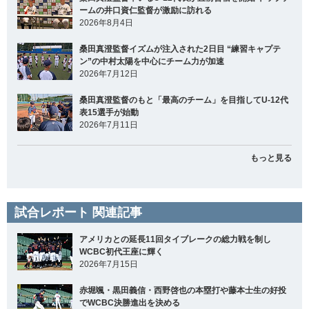
ームの井口資仁監督が激励に訪れる
2026年8月4日
桑田真澄監督イズムが注入された2日目 “練習キャプテ
ン”の中村太陽を中心にチーム力が加速
2026年7月12日
桑田真澄監督のもと「最高のチーム」を目指してU-12代
表15選手が始動
2026年7月11日
もっと見る
試合レポート 関連記事
アメリカとの延長11回タイブレークの総力戦を制し
WCBC初代王座に輝く
2026年7月15日
赤堀颯・黒田義信・西野啓也の本塁打や藤本士生の好投
でWCBC決勝進出を決める