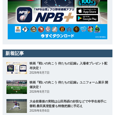
新着記事
映画『戦いの向こう 侍たちの記録』入場者プレゼント配
布決定！
2026年8月7日
映画『戦いの向こう 侍たちの記録』ユニフォーム展示 開
催決定！
2026年8月7日
大会前最後の実戦は山田亮碩の好投などで中学生相手に
善戦 桑田真澄監督も特徴把握に手応え
2026年8月6日