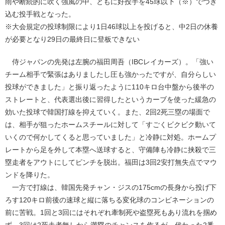
雨や断続的に吹く強風の中、ともに好投手を45球以下（※）でつぎ
込む投手戦となった。
※大会規定の投球制限により1日46球以上を投げると、中2日の休養
が必要となり29日の最終日に登板できない
侍ジャパンの先発は左腕の福田周吾（IBCレイカーズ）。「強い
チーム相手で緊張はありましたし圧も強かったですが、自分らしい
投球ができました」と振り返ったように110キロ台中盤から後半の
ストレートと、代表選出後に習得したというカーブを使った緩急の
効いた投球で韓国打線を抑えていく。また、2回2死三塁の場面で
は、相手が狙ったホームスチールに対して「すごくビクビク動いて
いくので何かしてくると思っていました」と冷静に対処。ホームプ
レートから足を外して本塁へ送球すると、守備陣も冷静に挟殺で三
塁走者をアウトにしてピンチを脱出。福田は3回2安打無失点でマウ
ンドを降りた。
一方で打線は、韓国先発チャン・ジスの175cmの長身から投げ下
ろす120キロ前後の速球と縦に落ちる変化球のコンビネーションの
前に苦戦。1回と3回にはそれぞれ牽制死や盗塁死もあり流れを掴め
ず。3回は2死走者無しから満塁のチャンスを作るが、代わった2番