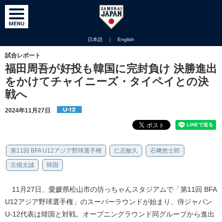
日本語
｜
English
試合レポート
福田周吾が好投も韓国に完封負け 決勝進出
をかけてチャイニーズ・タイペイとの決
戦へ
2024年11月27日
第11回 BFA U12アジア野球選手権
仁志敏久
石﨑悠士郎
古畑太誠
韓国
11月27日、愛媛県松山市の坊っちゃんスタジアムで「第11回 BFA
U12アジア野球選手権」のスーパーラウンドが始まり、侍ジャパン
U-12代表は韓国と対戦。オープニングラウンド同グループから進出