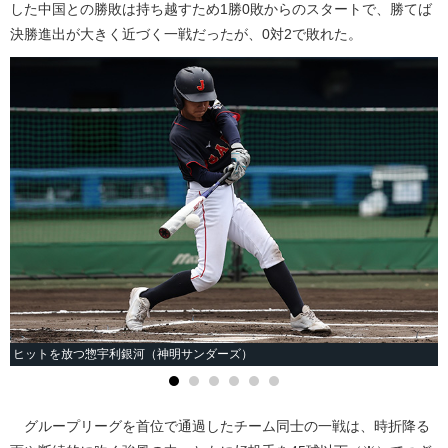
した中国との勝敗は持ち越すため1勝0敗からのスタートで、勝てば
決勝進出が大きく近づく一戦だったが、0対2で敗れた。
ヒットを放つ惣宇利銀河（神明サンダーズ）
グループリーグを首位で通過したチーム同士の一戦は、時折降る