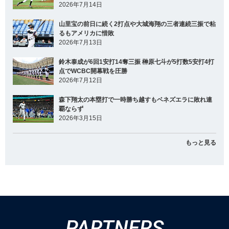
2026年7月14日
山里宝の前日に続く2打点や大城海翔の三者連続三振で粘
るもアメリカに惜敗
2026年7月13日
鈴木泰成が6回1安打14奪三振 榊原七斗が5打数5安打4打
点でWCBC開幕戦を圧勝
2026年7月12日
森下翔太の本塁打で一時勝ち越すもベネズエラに敗れ連
覇ならず
2026年3月15日
もっと見る
PARTNERS