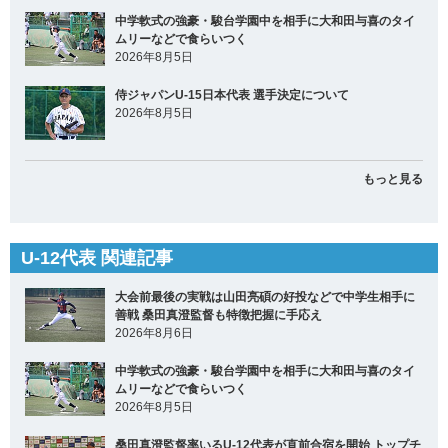
中学軟式の強豪・駿台学園中を相手に大和田与喜のタイ
ムリーなどで食らいつく
2026年8月5日
侍ジャパンU-15日本代表 選手決定について
2026年8月5日
もっと見る
U-12代表 関連記事
大会前最後の実戦は山田亮碩の好投などで中学生相手に
善戦 桑田真澄監督も特徴把握に手応え
2026年8月6日
中学軟式の強豪・駿台学園中を相手に大和田与喜のタイ
ムリーなどで食らいつく
2026年8月5日
桑田真澄監督率いるU-12代表が直前合宿を開始 トップチ