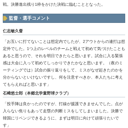
戦。決勝進出残り1枠をかけた決戦に臨むこととなった。
監督・選手コメント
仁志敏久督
「お互いに打てないことは想定内でしたが、2アウトからの連打は想
定外でした。1つ上のレベルのチームと戦えて初めて気づけたことも
あると思うので、それを明日できたらと思います。試合に入る緊張
感は大会に入って初めてしっかりできたかなと思います。（夜のミ
ーティングでは）試合の振り返りをして、ミスがなぜ起きたのかを
分からないといけないですし、何を注意すべきか、本人たちに考え
てもらえればと思います」
石﨑悠士郎（本郷北学童野球クラブ）
「投手陣は良かったのですが、打線が援護できませんでした。点が
入らない焦りもあって走塁の判断ミスをしてしまいました。決勝で
韓国にリベンジできるように、まずは明日に向けて頑張りたいで
す」