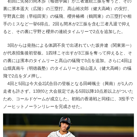
初回に先発の間木歩（報徳学園）が三者連続三振を奪うと、その
裏に濱本遥大（広陵）の三塁打、髙山裕次郎（健大高崎）の安打、
宇野真仁朗（早稲田実）の犠飛、櫻井椿稀（鶴岡東）の三塁打や相
手のミスなど一挙6得点。2回も間木が2三振を含む三者凡退で抑え
ると、その裏に宇野と櫻井の連続タイムリーで2点を追加した。
3回からは発熱による体調不良で出遅れていた坂井遼（関東第一）
が代表招集後初登板。1四球こそ出すが3三振を奪って抑えると、そ
の裏には濱本のタイムリーと髙山の犠飛で3点を追加。さらに4回は
山畑真南斗（明徳義塾）のタイムリーと箱山遥人（健大高崎）の犠
飛で2点をダメ押し。
4回と5回は今大会2試合目の登板となる田崎颯士（興南）が1人の
走者も許さず。13対0と大会規定である5回以降10点差以上がついた
ため、コールドゲームが成立した。初戦の香港戦と同様に、3投手で
ノーヒットノーランリレーを完成させた。