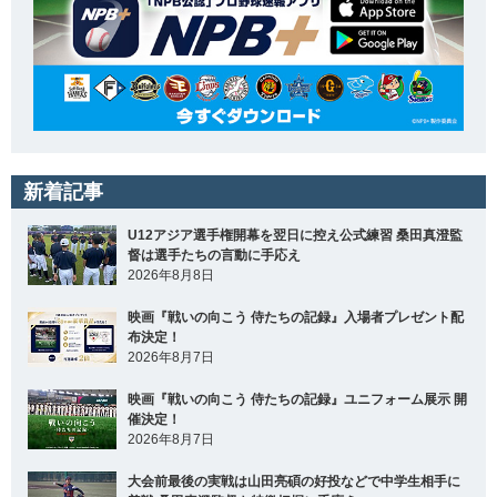
新着記事
U12アジア選手権開幕を翌日に控え公式練習 桑田真澄監
督は選手たちの言動に手応え
2026年8月8日
映画『戦いの向こう 侍たちの記録』入場者プレゼント配
布決定！
2026年8月7日
映画『戦いの向こう 侍たちの記録』ユニフォーム展示 開
催決定！
2026年8月7日
大会前最後の実戦は山田亮碩の好投などで中学生相手に