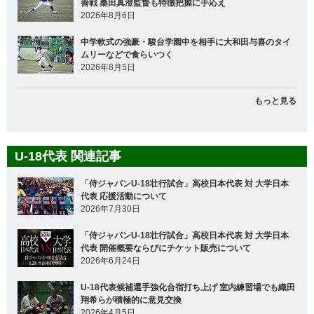
善戦 桑田真澄監督も特徴把握に手応え
2026年8月6日
中学軟式の強豪・駿台学園中を相手に大和田与喜のタイ
ムリーなどで食らいつく
2026年8月5日
もっと見る
U-18代表 関連記事
「侍ジャパンU-18壮行試合」高校日本代表 対 大学日本
代表 応援活動について
2026年7月30日
「侍ジャパンU-18壮行試合」高校日本代表 対 大学日本
代表 開催概要ならびにチケット販売について
2026年6月24日
U-18代表候補選手強化合宿打ち上げ 室内練習場でも織田
翔希らが積極的に意見交換
2026年4月5日