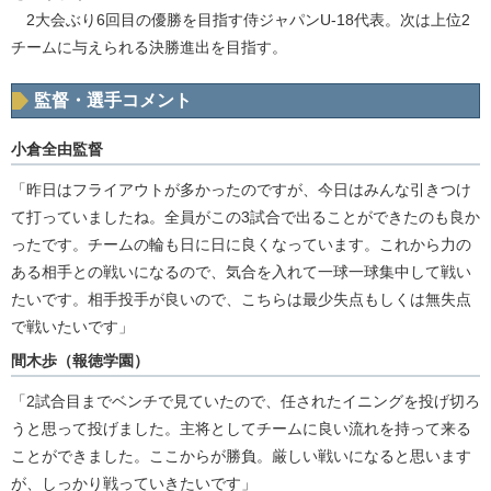
2大会ぶり6回目の優勝を目指す侍ジャパンU-18代表。次は上位2
チームに与えられる決勝進出を目指す。
監督・選手コメント
小倉全由監督
「昨日はフライアウトが多かったのですが、今日はみんな引きつけ
て打っていましたね。全員がこの3試合で出ることができたのも良か
ったです。チームの輪も日に日に良くなっています。これから力の
ある相手との戦いになるので、気合を入れて一球一球集中して戦い
たいです。相手投手が良いので、こちらは最少失点もしくは無失点
で戦いたいです」
間木歩（報徳学園）
「2試合目までベンチで見ていたので、任されたイニングを投げ切ろ
うと思って投げました。主将としてチームに良い流れを持って来る
ことができました。ここからが勝負。厳しい戦いになると思います
が、しっかり戦っていきたいです」