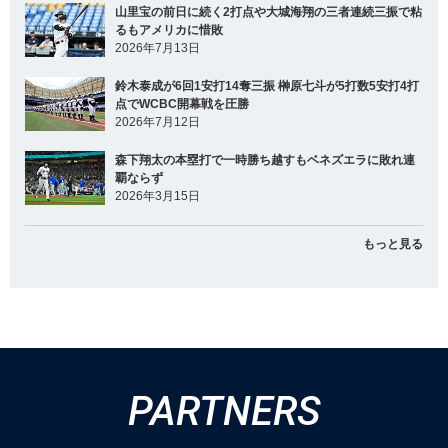
山里宝の前日に続く2打点や大城海翔の三者連続三振で粘
るもアメリカに惜敗
2026年7月13日
鈴木泰成が6回1安打14奪三振 榊原七斗が5打数5安打4打
点でWCBC開幕戦を圧勝
2026年7月12日
森下翔太の本塁打で一時勝ち越すもベネズエラに敗れ連
覇ならず
2026年3月15日
もっと見る
PARTNERS