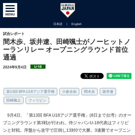
日本語
｜
English
試合レポート
間木歩、坂井遼、田崎颯士がノーヒットノ
ーランリレー オープニングラウンド首位
通過
2024年9月4日
第13回 BFA U18アジア選手権
小倉全由
間木歩
坂井遼
田崎颯士
フィリピン
9月4日、「第13回 BFA U18アジア選手権」(8日まで台湾）のオー
プニングラウンド第3戦が行われ、侍ジャパンU-18代表はフィリピ
ンと対戦。序盤から攻守で圧倒し13対0で大勝。3連勝でオープニン