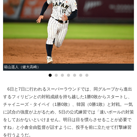
箱山遥人（健大高崎）
6日と7日に行われるスーパーラウンドでは、同グループから進出
するフィリピンとの対戦成績を持ち越した1勝0敗からスタートし、
チャイニーズ・タイペイ（1勝0敗）、韓国（0勝1敗）と対戦。一気
に試合の強度が上がるため、5日の公式練習では「速いボールの対策
をしておかないといけません。明日は目を慣らさせることが必要で
すね」と小倉全由監督が話すように、投手を前に立たせて打撃練習
を行うようだ。