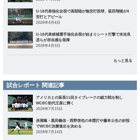
U-18代表強化合宿で高部陸が無安打投球、荻田翔惺が4
安打とアピール
2026年4月4日
U-18代表候補選手強化合宿が始まりシート打撃で末吉良
丞らが存在感を発揮
2026年4月3日
もっと見る
試合レポート 関連記事
アメリカとの延長11回タイブレークの総力戦を制し
WCBC初代王座に輝く
2026年7月15日
赤堀颯・黒田義信・西野啓也の本塁打や藤本士生の好投
でWCBC決勝進出を決める
2026年7月14日