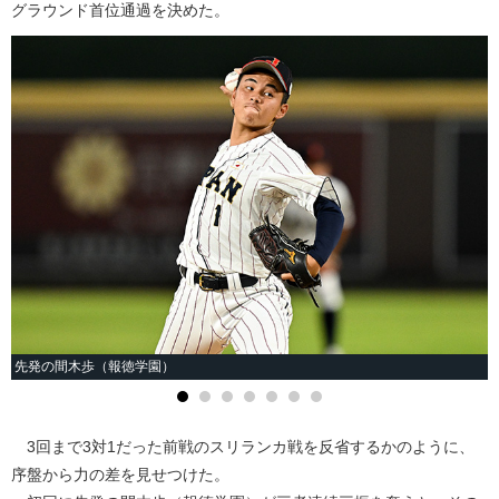
グラウンド首位通過を決めた。
先発の間木歩（報徳学園）
3回まで3対1だった前戦のスリランカ戦を反省するかのように、
序盤から力の差を見せつけた。