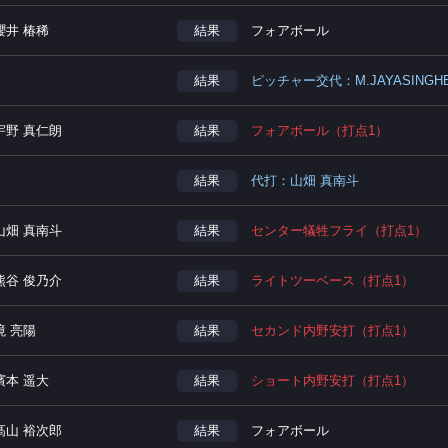
櫻井 椿稀
結果
フォアボール
結果
ピッチャー交代：M.JAYASINGHE 
宇野 真仁朗
結果
フォアボール（打点1）
結果
代打：山畑 真南斗
山畑 真南斗
結果
センター犠牲フライ（打点1）
熊谷 俊乃介
結果
ライトツーベース（打点1）
境 亮陽
結果
セカンド内野安打（打点1）
濱本 遥大
結果
ショート内野安打（打点1）
髙山 裕次郎
結果
フォアボール