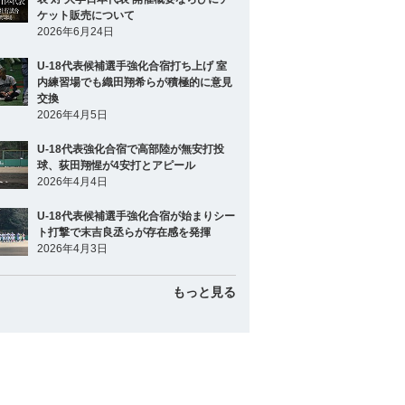
ケット販売について
2026年6月24日
U-18代表候補選手強化合宿打ち上げ 室
内練習場でも織田翔希らが積極的に意見
交換
2026年4月5日
U-18代表強化合宿で高部陸が無安打投
球、荻田翔惺が4安打とアピール
2026年4月4日
U-18代表候補選手強化合宿が始まりシー
ト打撃で末吉良丞らが存在感を発揮
2026年4月3日
もっと見る