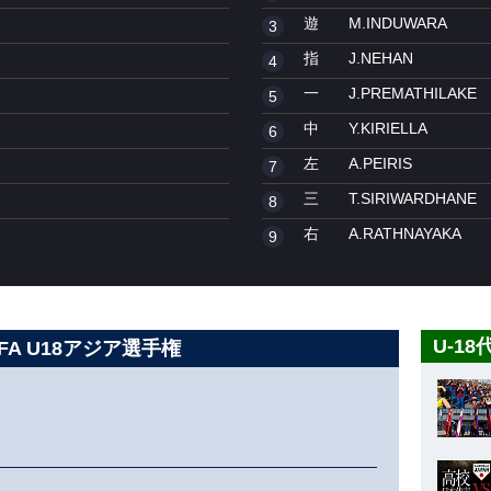
遊
M.INDUWARA
3
指
J.NEHAN
4
一
J.PREMATHILAKE
5
中
Y.KIRIELLA
6
左
A.PEIRIS
7
三
T.SIRIWARDHANE
8
右
A.RATHNAYAKA
9
U-1
BFA U18アジア選手権