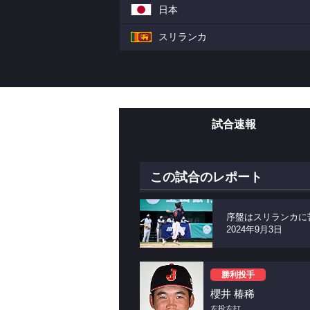
日本
スリランカ
試合速報
この試合のレポート
序盤はスリランカに
2024年9月3日
勝利投手
櫻井 椿稀
左投左打