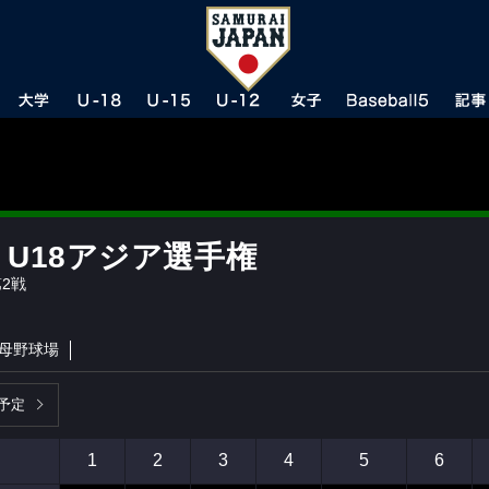
A U18アジア選手権
2戦
母野球場
予定
1
2
3
4
5
6