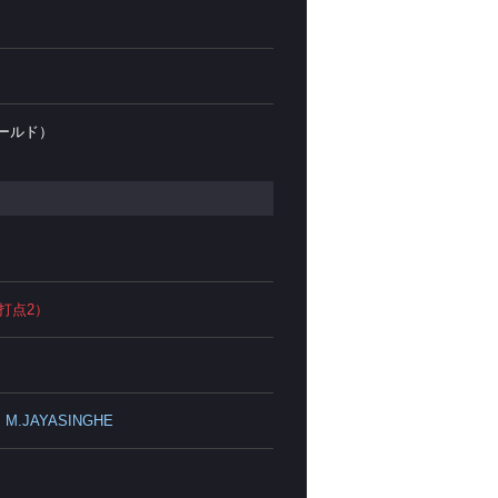
ールド）
打点2）
M.JAYASINGHE