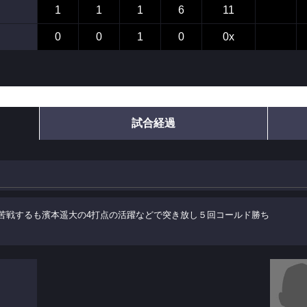
1
1
1
6
11
0
0
1
0
0x
試合経過
苦戦するも濱本遥大の4打点の活躍などで突き放し５回コールド勝ち