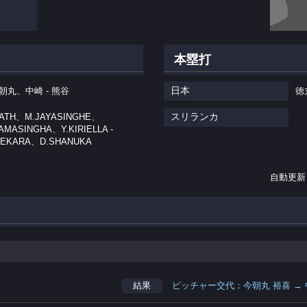
本塁打
日本
朝丸、中崎 - 熊谷
徳
スリランカ
LATH、M.JAYASINGHE、
AMASINGHA、Y.KIRIELLA -
SEKARA、D.SHANUKA
自動更新
結果
ピッチャー交代：今朝丸 裕喜 → 