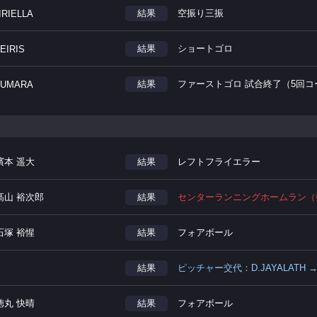
結果
空振り三振
IRIELLA
結果
ショートゴロ
EIRIS
結果
ファーストゴロ 試合終了（5回コ
KUMARA
濱本 遥大
結果
レフトフライエラー
髙山 裕次郎
結果
センターランニングホームラン（
石塚 裕惺
結果
フォアボール
結果
ピッチャー交代：D.JAYALATH → 
徳丸 快晴
結果
フォアボール