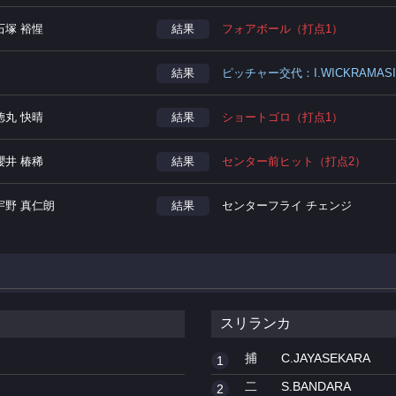
石塚 裕惺
結果
フォアボール（打点1）
結果
ピッチャー交代：I.WICKRAMASING
徳丸 快晴
結果
ショートゴロ（打点1）
櫻井 椿稀
結果
センター前ヒット（打点2）
宇野 真仁朗
結果
センターフライ チェンジ
スリランカ
捕
C.JAYASEKARA
1
二
S.BANDARA
2