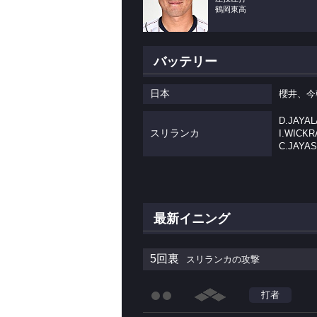
鶴岡東高
バッテリー
日本
櫻井、今
D.JAYA
スリランカ
I.WICKR
C.JAYA
最新イニング
5回裏
スリランカの攻撃
打者