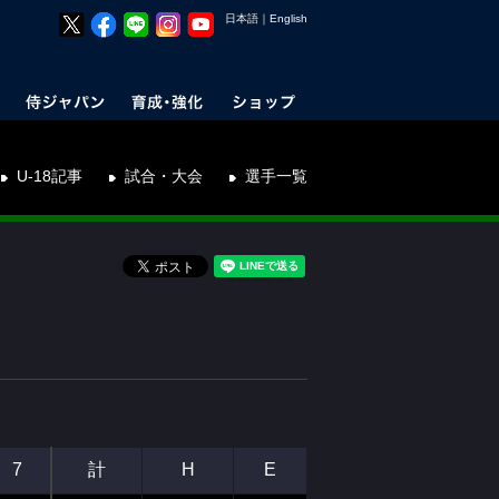
日本語
｜
English
U-18記事
試合・大会
選手一覧
7
計
H
E