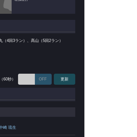
丸（4回3ラン）、髙山（5回2ラン）
（60秒）
OFF
更新
中崎 琉生