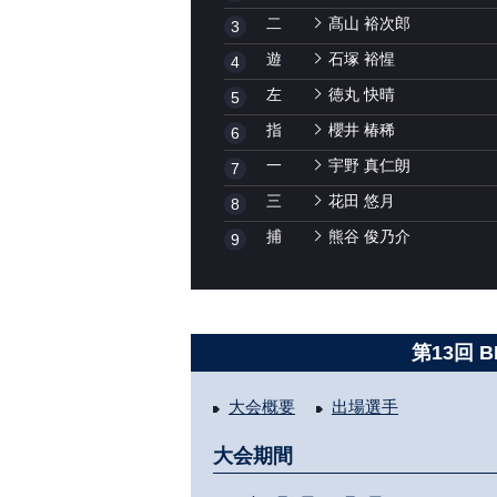
二
髙山 裕次郎
3
遊
石塚 裕惺
4
左
徳丸 快晴
5
指
櫻井 椿稀
6
一
宇野 真仁朗
7
三
花田 悠月
8
捕
熊谷 俊乃介
9
第13回 
大会概要
出場選手
大会期間