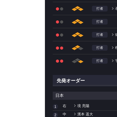
打者
打者
打者
打者
打者
先発オーダー
日本
右
境 亮陽
1
中
濱本 遥大
2