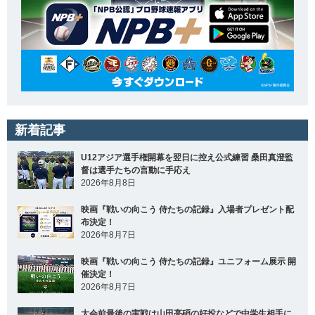
新着記事
U12アジア選手権開幕を翌日に控え公式練習 桑田真澄監
督は選手たちの言動に手応え
2026年8月8日
映画『戦いの向こう 侍たちの記録』入場者プレゼント配
布決定！
2026年8月7日
映画『戦いの向こう 侍たちの記録』ユニフォーム展示 開
催決定！
2026年8月7日
大会前最後の実戦は山田亮碩の好投などで中学生相手に