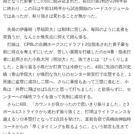
期となった影響でこの日に組み込まれた。前日の第2戦が22時半前
に終わり、この日は午前11時半から試合開始のハードスケジュール
ではあったが、粘り強さは変わることが無かった。
先発の伊藤樹（早稲田大）は制球に苦しみ、毎回のように走者を
背負うが、なんとか無失点に抑えて踏ん張る。
打線は、CPBLの台鋼ホークスにドラフト2位指名された黃子豪を
前に得点を奪えずにいたが、苦しい展開を打破したのが4番・指名打
者に起用された小島大河（明治大）だ。抜てきには「びっくりしま
した」と振り返る小島だが打席では冷静だった。4回に先頭の西川史
礁（青山学院大）が痛烈な当たりのセンター前安打で出塁すると、1
死後に盗塁に成功し二塁へ。さらに暴投もあって三塁に進むと、小
島は「外野に飛ばせば1点だと思って打ちました」と欲張らずに、セ
ンターへの犠牲フライを放って先制に成功する。
さらに6回、「カウントが良かったので思いきり振りました」と3
ボール1ストライクから迷わず振り抜くと、打球はライトフェンスを
越えるソロ本塁打となって2点目を挙げた。直前合宿で高橋由伸臨時
コーチからの「早くタイミングを取るように」という助言も生きて
いるようだ。