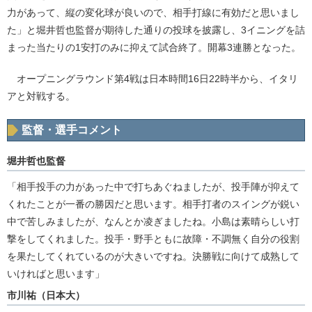
力があって、縦の変化球が良いので、相手打線に有効だと思いまし
た」と堀井哲也監督が期待した通りの投球を披露し、3イニングを詰
まった当たりの1安打のみに抑えて試合終了。開幕3連勝となった。
オープニングラウンド第4戦は日本時間16日22時半から、イタリ
アと対戦する。
監督・選手コメント
堀井哲也監督
「相手投手の力があった中で打ちあぐねましたが、投手陣が抑えて
くれたことが一番の勝因だと思います。相手打者のスイングが鋭い
中で苦しみましたが、なんとか凌ぎましたね。小島は素晴らしい打
撃をしてくれました。投手・野手ともに故障・不調無く自分の役割
を果たしてくれているのが大きいですね。決勝戦に向けて成熟して
いければと思います」
市川祐（日本大）