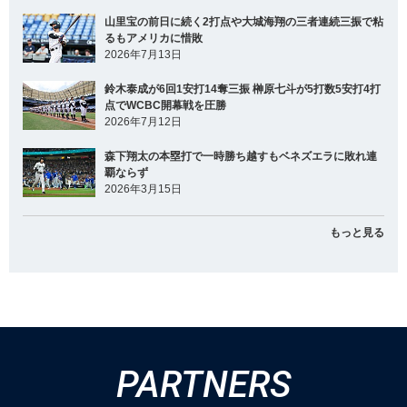
山里宝の前日に続く2打点や大城海翔の三者連続三振で粘
るもアメリカに惜敗
2026年7月13日
鈴木泰成が6回1安打14奪三振 榊原七斗が5打数5安打4打
点でWCBC開幕戦を圧勝
2026年7月12日
森下翔太の本塁打で一時勝ち越すもベネズエラに敗れ連
覇ならず
2026年3月15日
もっと見る
PARTNERS