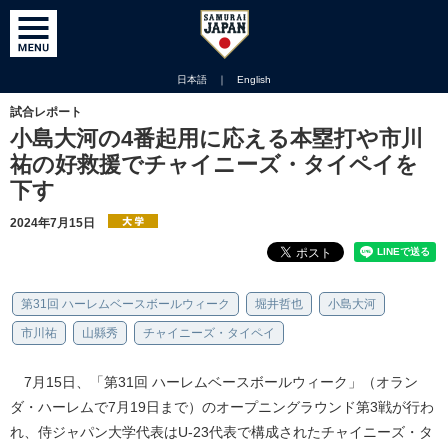
日本語
｜
English
試合レポート
小島大河の4番起用に応える本塁打や市川
祐の好救援でチャイニーズ・タイペイを
下す
2024年7月15日
第31回 ハーレムベースボールウィーク
堀井哲也
小島大河
市川祐
山縣秀
チャイニーズ・タイペイ
7月15日、「第31回 ハーレムベースボールウィーク」（オラン
ダ・ハーレムで7月19日まで）のオープニングラウンド第3戦が行わ
れ、侍ジャパン大学代表はU-23代表で構成されたチャイニーズ・タ