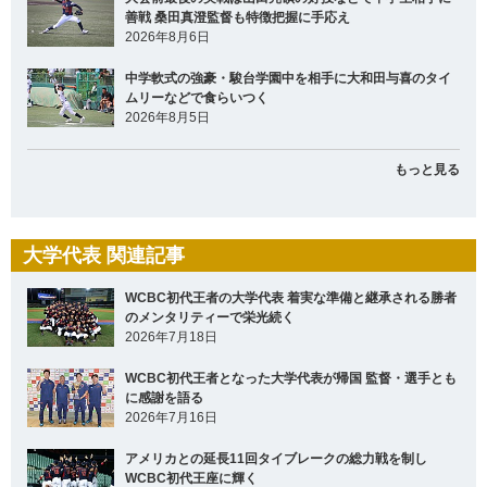
善戦 桑田真澄監督も特徴把握に手応え
2026年8月6日
中学軟式の強豪・駿台学園中を相手に大和田与喜のタイ
ムリーなどで食らいつく
2026年8月5日
もっと見る
大学代表 関連記事
WCBC初代王者の大学代表 着実な準備と継承される勝者
のメンタリティーで栄光続く
2026年7月18日
WCBC初代王者となった大学代表が帰国 監督・選手とも
に感謝を語る
2026年7月16日
アメリカとの延長11回タイブレークの総力戦を制し
WCBC初代王座に輝く