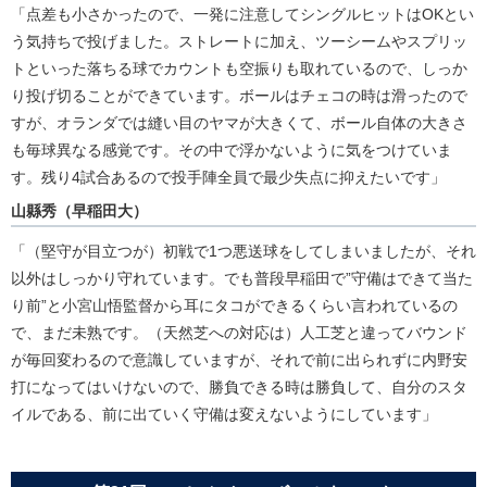
「点差も小さかったので、一発に注意してシングルヒットはOKとい
う気持ちで投げました。ストレートに加え、ツーシームやスプリッ
トといった落ちる球でカウントも空振りも取れているので、しっか
り投げ切ることができています。ボールはチェコの時は滑ったので
すが、オランダでは縫い目のヤマが大きくて、ボール自体の大きさ
も毎球異なる感覚です。その中で浮かないように気をつけていま
す。残り4試合あるので投手陣全員で最少失点に抑えたいです」
山縣秀（早稲田大）
「（堅守が目立つが）初戦で1つ悪送球をしてしまいましたが、それ
以外はしっかり守れています。でも普段早稲田で”守備はできて当た
り前”と小宮山悟監督から耳にタコができるくらい言われているの
で、まだ未熟です。（天然芝への対応は）人工芝と違ってバウンド
が毎回変わるので意識していますが、それで前に出られずに内野安
打になってはいけないので、勝負できる時は勝負して、自分のスタ
イルである、前に出ていく守備は変えないようにしています」