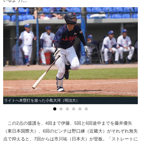
ライトへ本塁打を放った小島大河（明治大）
この2点の援護を、4回まで伊藤、5回と6回途中までを藤井優矢
（東日本国際大）、6回のピンチは野口練（近畿大）がそれぞれ無失
点で抑えると、7回からは市川祐（日本大）が登板。「ストレートに