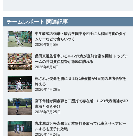
チームレポート 関連記事
中学軟式の強豪・駿台学園中を相手に大和田与喜のタイ
ムリーなどで食らいつく
2026年8月5日
桑田真澄監督率いるU-12代表が直前合宿を開始 トップチ
ームの井口資仁監督が激励に訪れる
2026年8月4日
託された使命を胸に U-23代表候補が4日間の選考合宿を
終える
2026年7月26日
宮下隼輔が同点弾と二塁打で存在感 U-23代表候補がJR
東海と引き分け
2026年7月25日
丸木悠汰と松永知大が本塁打を放って代表入りへアピー
ルするも王子に敗戦
2026年7月24日