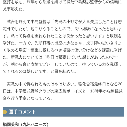
塁打を放ち、昨年から活躍を続けて得た中島梨紗監督からの信頼に
見事応えた。
試合を終えて中島監督は「先発の小野寺が大量失点したことは想
定外でしたが、起こりうることなので、良い経験になったと思いま
す。粘って得点を重ねられたことは良かったと思います」と収穫を
挙げた。一方で、先頭打者の出塁の少なさや、投手陣の思いきりよ
く攻める場面・慎重に投じるべき場面の使い分けなどを課題に挙げ
た。新戦力については「昨日は緊張していた感じがあったのです
が、朝から良い表情でプレーしていたので、持っている力を発揮し
てくれるのは嬉しいです」と目を細めた。
実戦の中で得られるものはやはり多い。強化合宿最終日となる26
日は、中学硬式野球クラブの東広島ボーイズと、13時半から練習試
合を行う予定となっている。
選手コメント
楢岡美和（九州ハニーズ）