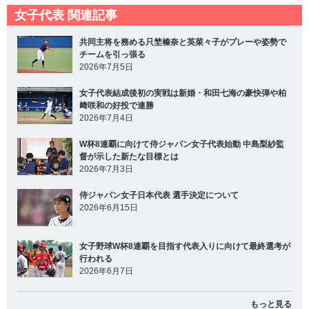
女子代表 関連記事
共同主将を務める只埜榛奈と英菜々子がプレーや姿勢で
チームを引っ張る
2026年7月5日
女子代表結成後初の実戦は新婚・和田七海の豪快弾や柏
﨑咲和の好投で連勝
2026年7月4日
W杯8連覇に向けて侍ジャパン女子代表始動 中島梨紗監
督が示した新たな目標とは
2026年7月3日
侍ジャパン女子日本代表 選手決定について
2026年6月15日
女子野球W杯8連覇を目指す代表入りに向けて最終選考が
行われる
2026年6月7日
もっと見る