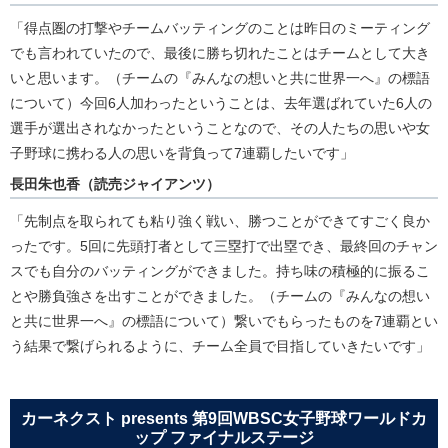
「得点圏の打撃やチームバッティングのことは昨日のミーティング
でも言われていたので、最後に勝ち切れたことはチームとして大き
いと思います。（チームの『みんなの想いと共に世界一へ』の標語
について）今回6人加わったということは、去年選ばれていた6人の
選手が選出されなかったということなので、その人たちの思いや女
子野球に携わる人の思いを背負って7連覇したいです」
長田朱也香（読売ジャイアンツ）
「先制点を取られても粘り強く戦い、勝つことができてすごく良か
ったです。5回に先頭打者として三塁打で出塁でき、最終回のチャン
スでも自分のバッティングができました。持ち味の積極的に振るこ
とや勝負強さを出すことができました。（チームの『みんなの想い
と共に世界一へ』の標語について）繋いでもらったものを7連覇とい
う結果で繋げられるように、チーム全員で目指していきたいです」
カーネクスト presents 第9回WBSC女子野球ワールドカ
ップ ファイナルステージ