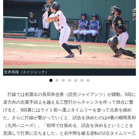
生井美桜（エイジェック）
打線では初選出の長田朱也香（読売ジャイアンツ）が躍動。5回に
逆方向の右翼手頭上を越える三塁打からチャンスを作って得点に繋
げると、8回裏にはライト前へ運ぶタイムリーを放って点差を縮め
た。さらに打線が繋がっていくと、試合を決めたのは4番の楢岡美和
（九州ハニーズ）。「初球で仕留める、試合を決めるということを
意識して打席に立ちました」と右中間を破る逆転の2点タイムリー三