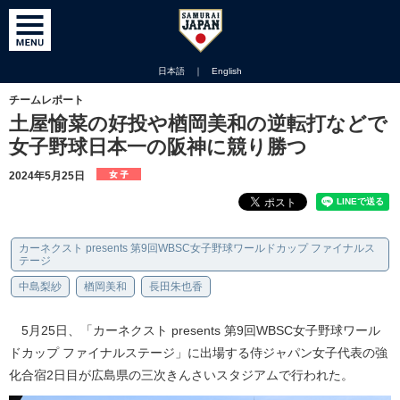
日本語
｜
English
チームレポート
土屋愉菜の好投や楢岡美和の逆転打などで
女子野球日本一の阪神に競り勝つ
2024年5月25日
カーネクスト presents 第9回WBSC女子野球ワールドカップ ファイナルス
テージ
中島梨紗
楢岡美和
長田朱也香
5月25日、「カーネクスト presents 第9回WBSC女子野球ワール
ドカップ ファイナルステージ」に出場する侍ジャパン女子代表の強
化合宿2日目が広島県の三次きんさいスタジアムで行われた。