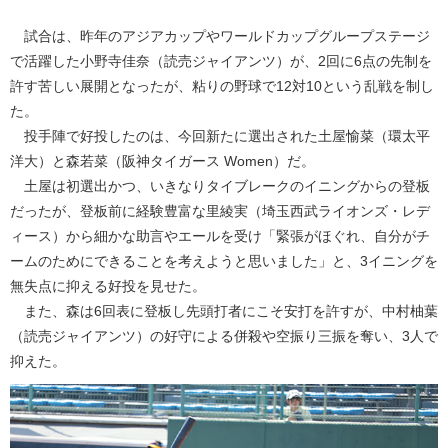
試合は、昨年のアジアカップやワールドカップグループステージ
で活躍した小野寺佳奈（読売ジャイアンツ）が、2回に6点の先制を
許す苦しい展開となったが、粘りの野球で12対10という乱戦を制し
た。
投手陣で好投したのは、今回新たに選出された土屋愉菜（環太平
洋大）と森若菜（阪神タイガース Women）だ。
土屋は初選出かつ、いきなりタイブレークのイニングからの登板
だったが、登板前に経験豊富な里綾実（埼玉西武ライオンズ・レデ
ィース）から細かな助言やエールを受け「緊張がほぐれ、自分がチ
ームのためにできることを考えようと思いました」と、3イニングを
無失点に抑える好投を見せた。
また、森は6回表に登板し先頭打者にこそ安打を許すが、中村柚葉
（読売ジャイアンツ）の好守による併殺や空振り三振を奪い、3人で
抑えた。