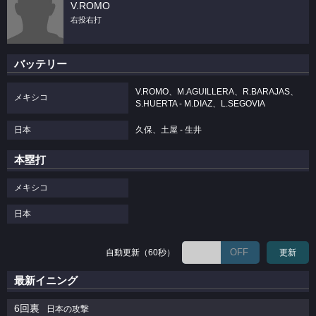
V.ROMO
右投右打
バッテリー
V.ROMO、M.AGUILLERA、R.BARAJAS、
メキシコ
S.HUERTA - M.DIAZ、L.SEGOVIA
日本
久保、土屋 - 生井
本塁打
メキシコ
日本
OFF
自動更新（60秒）
更新
最新イニング
6回裏
日本の攻撃