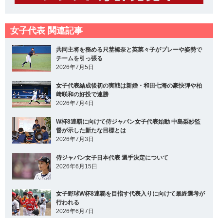
女子代表 関連記事
共同主将を務める只埜榛奈と英菜々子がプレーや姿勢で
チームを引っ張る
2026年7月5日
女子代表結成後初の実戦は新婚・和田七海の豪快弾や柏
﨑咲和の好投で連勝
2026年7月4日
W杯8連覇に向けて侍ジャパン女子代表始動 中島梨紗監
督が示した新たな目標とは
2026年7月3日
侍ジャパン女子日本代表 選手決定について
2026年6月15日
女子野球W杯8連覇を目指す代表入りに向けて最終選考が
行われる
2026年6月7日