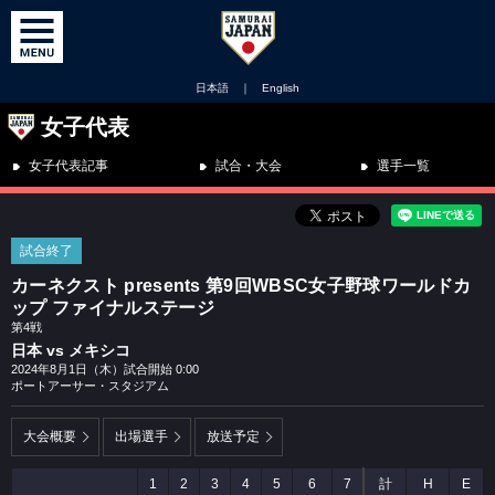
日本語
｜
English
女子代表
女子代表記事
試合・大会
選手一覧
試合終了
カーネクスト presents 第9回WBSC女子野球ワールドカ
ップ ファイナルステージ
第4戦
日本 vs メキシコ
2024年8月1日（木）試合開始 0:00
ポートアーサー・スタジアム
大会概要
出場選手
放送予定
1
2
3
4
5
6
7
計
H
E