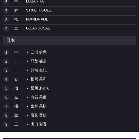
D.IBARRA
中
6
V.RODRIGUEZ
右
7
N.ANDRADE
指
8
G.SANDOVAL
二
9
日本
中
三浦 伊織
1
二
只埜 榛奈
2
一
川端 友紀
3
右
楢岡 美和
4
指
星川 あかり
5
左
白石 美優
6
捕
生井 美桜
7
遊
岩見 香枝
8
三
出口 彩香
9