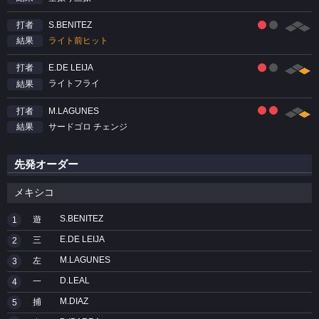
S.BENITEZ
打者
ライト前ヒット
結果
E.DE LEIJA
打者
ライトフライ
結果
M.LAGUNES
打者
サードゴロ チェンジ
結果
先発オーダー
メキシコ
S.BENITEZ
遊
1
E.DE LEIJA
三
2
M.LAGUNES
左
3
D.LEAL
一
4
M.DIAZ
捕
5