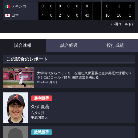
メキシコ
0
0
0
0
0
0
0
2
2
日本
4
0
2
0
0
4x
10
16
1
（6回コールド）
試合速報
試合経過
投打成績
この試合のレポート
大学時代からバッテリーを組む久保夏葵と生井美桜の活躍でメ
キシコにコールド勝ち 決勝進出を決める
2024年8月1日
勝利投手
久保 夏葵
右投左打
平成国際大
敗戦投手