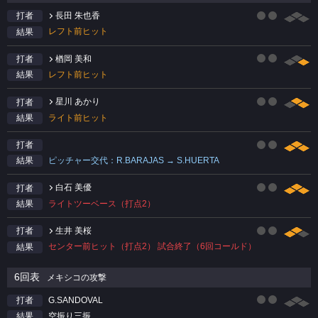
長田 朱也香
打者
レフト前ヒット
結果
楢岡 美和
打者
レフト前ヒット
結果
星川 あかり
打者
ライト前ヒット
結果
打者
ピッチャー交代：R.BARAJAS → S.HUERTA
結果
白石 美優
打者
ライトツーベース（打点2）
結果
生井 美桜
打者
センター前ヒット（打点2） 試合終了（6回コールド）
結果
6回表
メキシコの攻撃
G.SANDOVAL
打者
空振り三振
結果