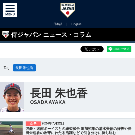
日本語
｜
English
侍ジャパン ニュース・コラム
Tag:
長田朱也香
長田 朱也香
OSADA AYAKA
2024年7月22日
強豪・湘南ボーイズとの練習試合 追加招集の清水美佑の好投や長
田朱也香の攻守にわたる活躍などで引き分けに持ち込む