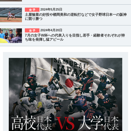
2024年5月25日
土屋愉菜の好投や楢岡美和の逆転打などで女子野球日本一の阪神
に競り勝つ
2024年4月20日
7月の女子W杯への代表入りを目指し若手・経験者それぞれが持
ち味を発揮し猛アピール