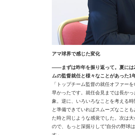
アマ球界で感じた変化
――まずは昨年を振り返って。夏には2
ムの監督就任と様々なことがあった1
「トップチーム監督の就任オファーを
早かったです。就任会見までは長かっ
象。逆に、いろいろなことを考える時
と準備できていればスムーズなこともあ
た時と同じような感覚でした。次は大会
ので、もっと深掘りして“自分の野球
す」