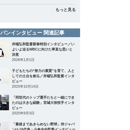
もっと見る
パンインタビュー 関連記事
井端弘和監督新春特別インタビュー／い
よいよ迫るWBCに向けた率直な思いと
決意
2026年1月1日
子どもたちの“努力の素質”を育て、人と
しての土台を創る／井端弘和監督インタ
ビュー
2025年10月14日
「同世代のトップ選手たちと一緒にでき
たのは大きな経験」宮城大弥投手インタ
ビュー
2025年9月3日
「最後まであきらめない野球」侍ジャパ
ンU-18代表・小倉全由監督インタビュー