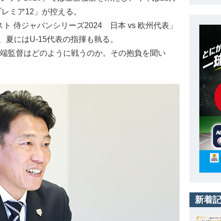
C プレミア12」が控える。
 侍ジャパンシリーズ2024 日本 vs 欧州代表」
夏にはU-15代表の指揮も執る。
井端監督はどのように戦うのか。その抱負を聞い
新着