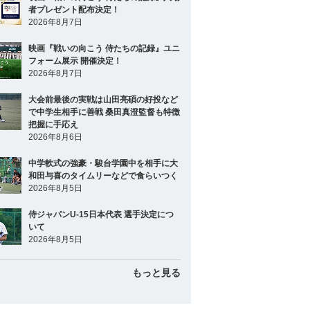
者プレゼント配布決定！
2026年8月7日
映画『戦いの向こう 侍たちの記録』ユニ
フォーム展示 開催決定！
2026年8月7日
大会前最後の実戦は山田亮碩の好投など
で中学生相手に善戦 桑田真澄監督も特徴
把握に手応え
2026年8月6日
中学軟式の強豪・駿台学園中を相手に大
和田与喜のタイムリーなどで食らいつく
2026年8月5日
侍ジャパンU-15日本代表 選手決定につ
いて
2026年8月5日
もっと見る