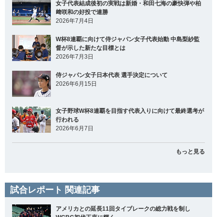
女子代表結成後初の実戦は新婚・和田七海の豪快弾や柏
﨑咲和の好投で連勝
2026年7月4日
W杯8連覇に向けて侍ジャパン女子代表始動 中島梨紗監
督が示した新たな目標とは
2026年7月3日
侍ジャパン女子日本代表 選手決定について
2026年6月15日
女子野球W杯8連覇を目指す代表入りに向けて最終選考が
行われる
2026年6月7日
もっと見る
試合レポート 関連記事
アメリカとの延長11回タイブレークの総力戦を制し