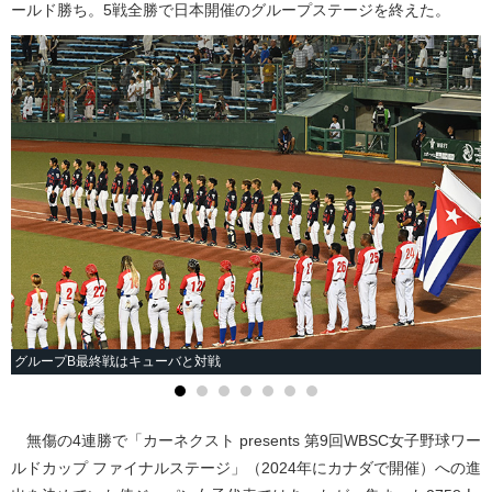
ールド勝ち。5戦全勝で日本開催のグループステージを終えた。
グループB最終戦はキューバと対戦
無傷の4連勝で「カーネクスト presents 第9回WBSC女子野球ワー
ルドカップ ファイナルステージ」（2024年にカナダで開催）への進