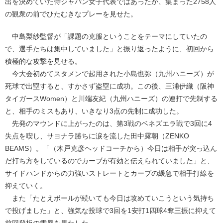
出を決めていた侍ジャパン女子代表ではあったが、集まった2758人
の観衆の前でひたむきなプレーを見せた。
中島梨紗監督が「課題の克服ということをテーマにしていたの
で、選手たちは集中していました」と振り返ったように、初回から
積極的な攻撃を見せる。
今大会初めてスタメンで起用された小島也弥（九州ハニーズ）が
死球で出塁すると、すかさず盗塁に成功。この後、三浦伊織（阪神
タイガースWomen）と川端友紀（九州ハニーズ）の連打で先制する
と、相手のミスもあり、いきなり3点の先制に成功した。
先発のマウンドに上がったのは、第3戦のベネズエラ戦で3回に4
失点を喫し、サヨナラ勝ちに涙を流した田中露朝（ZENKO
BEAMS）。「（木戸克彦ヘッドコーチから）今日は相手が突っ込ん
だ打ち方をしているのでカーブが有効と伝えられていました」と、
サイドハンドからの力強いストレートとカーブの緩急で相手打線を
抑えていく。
また「たとえボールが続いても今日は攻めていこうという気持ち
で投げました」と、強気な投球で3回を1安打1四球4奪三振に抑えて
前回登板の雪辱を果たした。