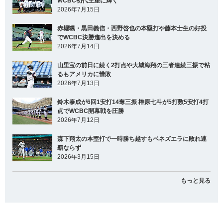
WCBC初代王座に輝く
2026年7月15日
赤堀颯・黒田義信・西野啓也の本塁打や藤本士生の好投
でWCBC決勝進出を決める
2026年7月14日
山里宝の前日に続く2打点や大城海翔の三者連続三振で粘
るもアメリカに惜敗
2026年7月13日
鈴木泰成が6回1安打14奪三振 榊原七斗が5打数5安打4打
点でWCBC開幕戦を圧勝
2026年7月12日
森下翔太の本塁打で一時勝ち越すもベネズエラに敗れ連
覇ならず
2026年3月15日
もっと見る