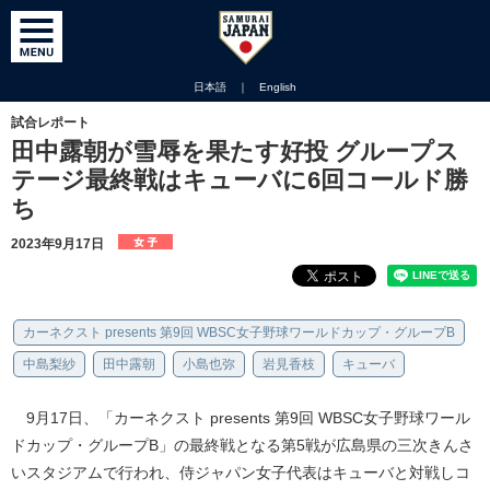
日本語
｜
English
試合レポート
田中露朝が雪辱を果たす好投 グループス
テージ最終戦はキューバに6回コールド勝
ち
2023年9月17日
カーネクスト presents 第9回 WBSC女子野球ワールドカップ・グループB
中島梨紗
田中露朝
小島也弥
岩見香枝
キューバ
9月17日、「カーネクスト presents 第9回 WBSC女子野球ワール
ドカップ・グループB」の最終戦となる第5戦が広島県の三次きんさ
いスタジアムで行われ、侍ジャパン女子代表はキューバと対戦しコ