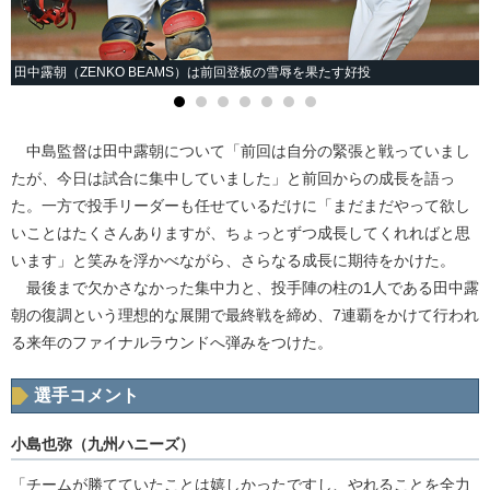
田中露朝（ZENKO BEAMS）は前回登板の雪辱を果たす好投
中島監督は田中露朝について「前回は自分の緊張と戦っていまし
たが、今日は試合に集中していました」と前回からの成長を語っ
た。一方で投手リーダーも任せているだけに「まだまだやって欲し
いことはたくさんありますが、ちょっとずつ成長してくれればと思
います」と笑みを浮かべながら、さらなる成長に期待をかけた。
最後まで欠かさなかった集中力と、投手陣の柱の1人である田中露
朝の復調という理想的な展開で最終戦を締め、7連覇をかけて行われ
る来年のファイナルラウンドへ弾みをつけた。
選手コメント
小島也弥（九州ハニーズ）
「チームが勝てていたことは嬉しかったですし、やれることを全力