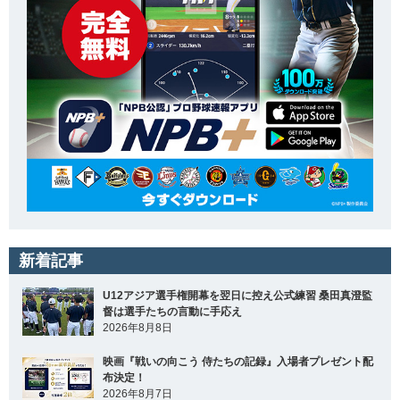
新着記事
U12アジア選手権開幕を翌日に控え公式練習 桑田真澄監
督は選手たちの言動に手応え
2026年8月8日
映画『戦いの向こう 侍たちの記録』入場者プレゼント配
布決定！
2026年8月7日