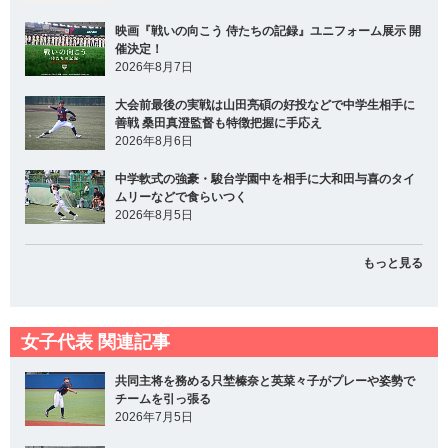
映画『戦いの向こう 侍たちの記録』ユニフォーム展示 開
催決定！
2026年8月7日
大会前最後の実戦は山田亮碩の好投などで中学生相手に
善戦 桑田真澄監督も特徴把握に手応え
2026年8月6日
中学軟式の強豪・駿台学園中を相手に大和田与喜のタイ
ムリーなどで食らいつく
2026年8月5日
もっと見る
女子代表 関連記事
共同主将を務める只埜榛奈と英菜々子がプレーや姿勢で
チームを引っ張る
2026年7月5日