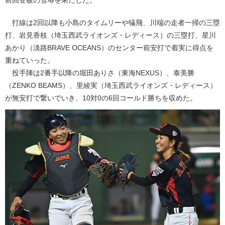
打線は2回以降も小島のタイムリーや犠飛、川端の走者一掃の三塁
打、岩見香枝（埼玉西武ライオンズ・レディース）の三塁打、星川
あかり（淡路BRAVE OCEANS）のセンター前安打で着実に得点を
重ねていった。
投手陣は2番手以降の堀田ありさ（東海NEXUS）、泰美勝
（ZENKO BEAMS）、里綾実（埼玉西武ライオンズ・レディース）
が無安打で繋いでいき、10対0の6回コールド勝ちを収めた。