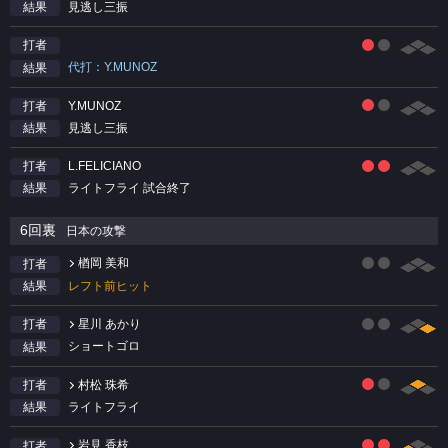
見逃し三振
結果
打者
代打：Y.MUNOZ
結果
Y.MUNOZ
打者
見逃し三振
結果
L.FELICIANO
打者
ライトフライ 試合終了
結果
6回裏
日本の攻撃
楢岡 美和
打者
レフト前ヒット
結果
星川 あかり
打者
ショートゴロ
結果
村松 珠希
打者
ライトフライ
結果
岩見 香枝
打者