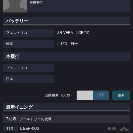
右投右打
バッテリー
プエルトリコ
J.RIVERA - J.ORTIZ
日本
小野寺 - 村松
本塁打
プエルトリコ
日本
OFF
自動更新（60秒）
更新
最新イニング
7回表
プエルトリコの攻撃
L.BERRIOS
打者