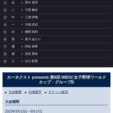
左
田中 美羽
1
二
只埜 榛奈
2
中
三浦 伊織
3
一
川端 友紀
4
右
楢岡 美和
5
指
星川 あかり
6
捕
村松 珠希
7
遊
岩見 香枝
8
三
出口 彩香
9
カーネクスト presents 第9回 WBSC女子野球ワールド
カップ・グループB
大会概要
出場選手
チケット販売
大会期間
2023年9月13日～9月17日