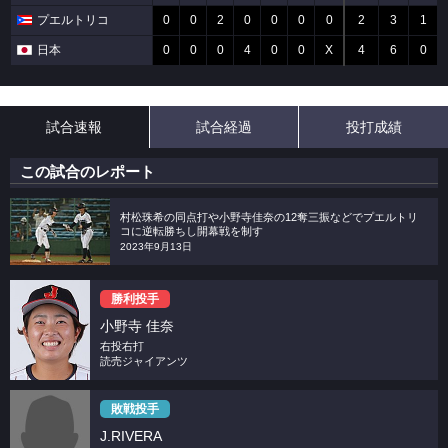
プエルトリコ
0
0
2
0
0
0
0
2
3
1
日本
0
0
0
4
0
0
X
4
6
0
試合速報
試合経過
投打成績
この試合のレポート
村松珠希の同点打や小野寺佳奈の12奪三振などでプエルトリ
コに逆転勝ちし開幕戦を制す
2023年9月13日
勝利投手
小野寺 佳奈
右投右打
読売ジャイアンツ
敗戦投手
J.RIVERA