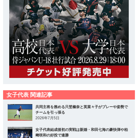
女子代表 関連記事
共同主将を務める只埜榛奈と英菜々子がプレーや姿勢で
チームを引っ張る
2026年7月5日
女子代表結成後初の実戦は新婚・和田七海の豪快弾や柏
﨑咲和の好投で連勝