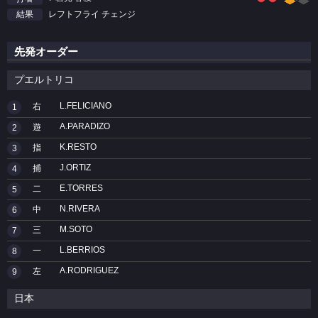
レフトフライ チェンジ
結果
先発オーダー
プエルトリコ
L.FELICIANO
右
1
A.PARADIZO
遊
2
K.RESTO
指
3
J.ORTIZ
捕
4
E.TORRES
二
5
N.RIVERA
中
6
M.SOTO
三
7
L.BERRIOS
一
8
A.RODRIGUEZ
左
9
日本