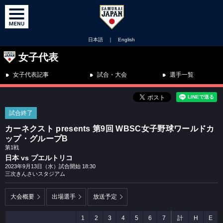
日本語
｜
English
女子代表
女子代表記事
試合・大会
選手一覧
試合終了
カーネクスト presents 第9回 WBSC女子野球ワールドカ
ップ・グループB
第1戦
日本 vs プエルトリコ
2023年9月13日（水）試合開始 18:30
三次きんさいスタジアム
大会概要
出場選手
放送予定
1
2
3
4
5
6
7
計
H
E