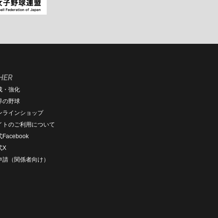
HER
成・強化
界の野球
ンラインショップ
イトのご利用について
Facebook
式X
D申請（関係者向け）