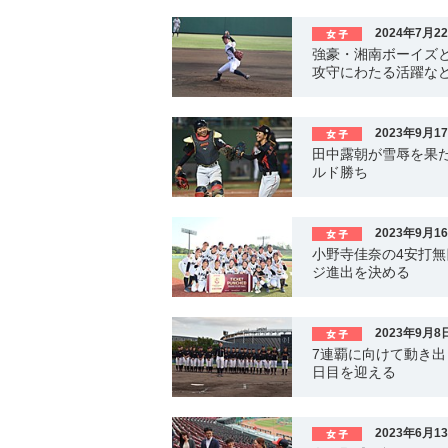
2024年7月2
強豪・湘南ボーイズ
攻守にわたる活躍な
2023年9月1
田中露朝が雪辱を果た
ルド勝ち
2023年9月1
小野寺佳奈の4安打
ジ進出を決める
2023年9月8
7連覇に向けて動き出
日目を迎える
2023年6月1