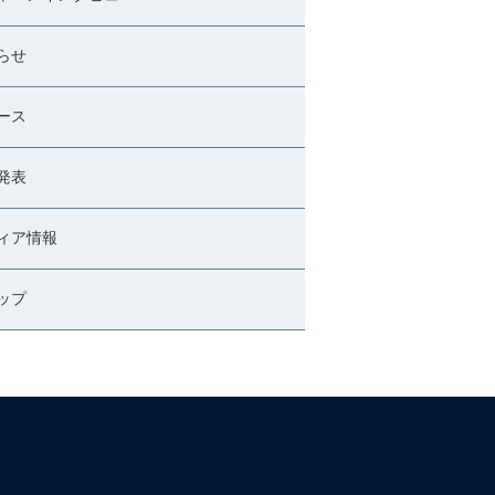
らせ
ース
発表
ィア情報
ップ