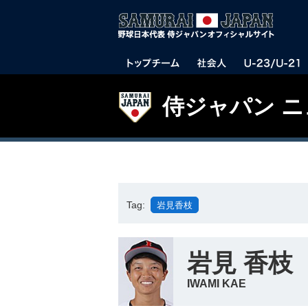
侍ジャパン 
Tag:
岩見香枝
岩見 香枝
IWAMI KAE