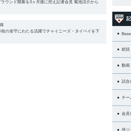
ラウンド開幕を3ヶ月後に控え記者会見 菊池涼介から
記
0日
香枝の攻守にわたる活躍でチャイニーズ・タイペイを下
Base
総括
動画
試合
チー
会見
侍ジ