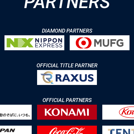
PARTNERS
DIAMOND PARTNERS
OFFICIAL TITLE PARTNER
OFFICIAL PARTNERS