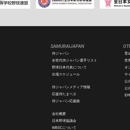
SAMURAIJAPAN
OT
侍ジャパン
育
ム
全世代侍ジャパン選手リスト
世
野球日本代表について
オ
出場スケジュール
サ
公式
侍ジャパンメディア情報
公
応援侍たまベヱ
I
侍ジャパン応援曲
会社概要
日本野球協議会
WBSCについて