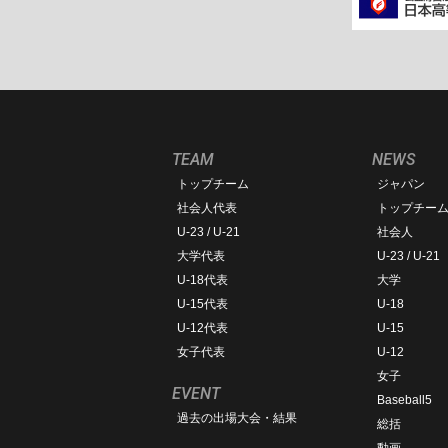
TEAM
NEWS
トップチーム
ジャパン
社会人代表
トップチー
U-23 / U-21
社会人
大学代表
U-23 / U-21
U-18代表
大学
U-15代表
U-18
U-12代表
U-15
女子代表
U-12
女子
EVENT
Baseball5
過去の出場大会・結果
総括