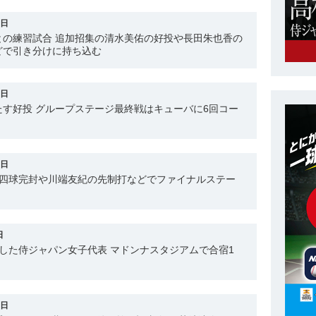
2日
との練習試合 追加招集の清水美佑の好投や長田朱也香の
どで引き分けに持ち込む
7日
す好投 グループステージ最終戦はキューバに6回コー
6日
無四球完封や川端友紀の先制打などでファイナルステー
日
した侍ジャパン女子代表 マドンナスタジアムで合宿1
3日