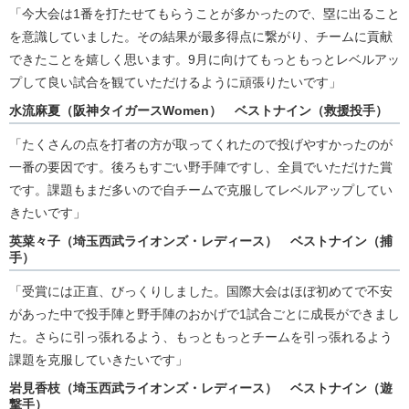
「今大会は1番を打たせてもらうことが多かったので、塁に出ること
を意識していました。その結果が最多得点に繋がり、チームに貢献
できたことを嬉しく思います。9月に向けてもっともっとレベルアッ
プして良い試合を観ていただけるように頑張りたいです」
水流麻夏（阪神タイガースWomen） ベストナイン（救援投手）
「たくさんの点を打者の方が取ってくれたので投げやすかったのが
一番の要因です。後ろもすごい野手陣ですし、全員でいただけた賞
です。課題もまだ多いので自チームで克服してレベルアップしてい
きたいです」
英菜々子（埼玉西武ライオンズ・レディース） ベストナイン（捕
手）
「受賞には正直、びっくりしました。国際大会はほぼ初めてで不安
があった中で投手陣と野手陣のおかげで1試合ごとに成長ができまし
た。さらに引っ張れるよう、もっともっとチームを引っ張れるよう
課題を克服していきたいです」
岩見香枝（埼玉西武ライオンズ・レディース） ベストナイン（遊
撃手）