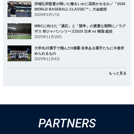
井端弘和監督が蒔いた種をいかに花咲かせるか／「2026
WORLD BASEBALL CLASSIC™」大会総括
2026年3月17日
WBCに向けた「適応」と「競争」の貴重な期間に／ラグ
ザス 侍ジャパンシリーズ2025 日本 vs 韓国 総括
2025年11月18日
大学生20選手で掴んだ4連覇 未来ある選手たちに今後求
められるもの
2025年11月4日
もっと見る
PARTNERS