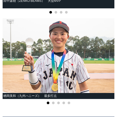
田中露朝（ZENKO BEAMS） 大会MVP
楢岡美和（九州ハニーズ） 最多打点