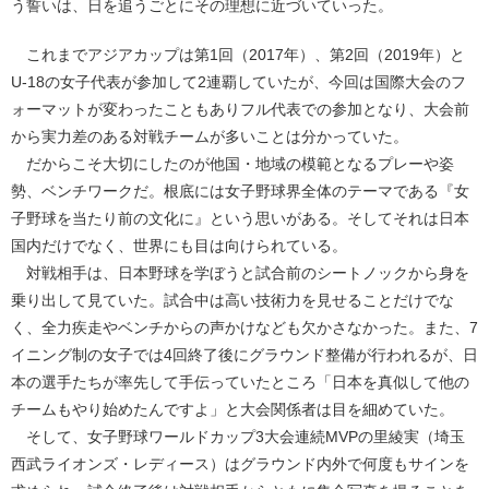
う誓いは、日を追うごとにその理想に近づいていった。
これまでアジアカップは第1回（2017年）、第2回（2019年）と
U-18の女子代表が参加して2連覇していたが、今回は国際大会のフ
ォーマットが変わったこともありフル代表での参加となり、大会前
から実力差のある対戦チームが多いことは分かっていた。
だからこそ大切にしたのが他国・地域の模範となるプレーや姿
勢、ベンチワークだ。根底には女子野球界全体のテーマである『女
子野球を当たり前の文化に』という思いがある。そしてそれは日本
国内だけでなく、世界にも目は向けられている。
対戦相手は、日本野球を学ぼうと試合前のシートノックから身を
乗り出して見ていた。試合中は高い技術力を見せることだけでな
く、全力疾走やベンチからの声かけなども欠かさなかった。また、7
イニング制の女子では4回終了後にグラウンド整備が行われるが、日
本の選手たちが率先して手伝っていたところ「日本を真似して他の
チームもやり始めたんですよ」と大会関係者は目を細めていた。
そして、女子野球ワールドカップ3大会連続MVPの里綾実（埼玉
西武ライオンズ・レディース）はグラウンド内外で何度もサインを