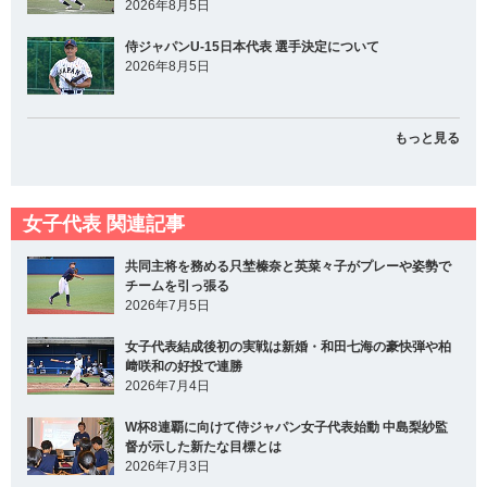
2026年8月5日
侍ジャパンU-15日本代表 選手決定について
2026年8月5日
もっと見る
女子代表 関連記事
共同主将を務める只埜榛奈と英菜々子がプレーや姿勢で
チームを引っ張る
2026年7月5日
女子代表結成後初の実戦は新婚・和田七海の豪快弾や柏
﨑咲和の好投で連勝
2026年7月4日
W杯8連覇に向けて侍ジャパン女子代表始動 中島梨紗監
督が示した新たな目標とは
2026年7月3日