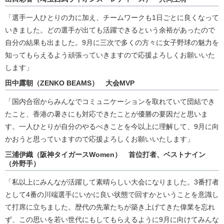
「選手一人ひとりの力に加え、チームワークも1日ごとに良くなって
いきました。どの選手が出ても活躍できるという余裕があったので
自分の結果も出ました。9月に三次で多くの方々に女子野球の魅力を
知ってもらえるよう頑張っていきますので応援よろしくお願いいた
します」
田中露朝（ZENKO BEAMS） 大会MVP
「国内合宿からみんなでコミュニケーションを取れていて団結でき
たこと、香港の暑さにも対応できたことが優勝の要因だと思いま
す。一人ひとりが自分のやるべきことを今以上に理解して、9月に向
かおうと思っていますので応援よろしくお願いいたします」
三浦伊織（阪神タイガースWomen） 首位打者、ベストナイン
（外野手）
「私以上にみんなが活躍して素晴らしい大会になりました。3番打者
として4番の川端選手にいかに良い状態で回すかということを意識し
て打席に立ちました。歴代の先輩たちが築き上げてきた偉業を忘れ
ず、この思いを若い世代にもしてもらえるように9月に向けてみんな