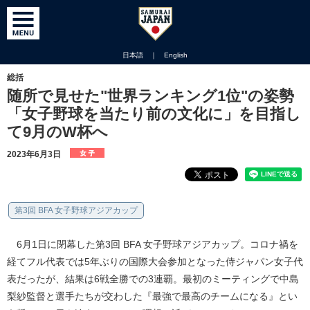
日本語
｜
English
総括
随所で見せた"世界ランキング1位"の姿勢
「女子野球を当たり前の文化に」を目指し
て9月のW杯へ
2023年6月3日
第3回 BFA 女子野球アジアカップ
6月1日に閉幕した第3回 BFA 女子野球アジアカップ。コロナ禍を
経てフル代表では5年ぶりの国際大会参加となった侍ジャパン女子代
表だったが、結果は6戦全勝での3連覇。最初のミーティングで中島
梨紗監督と選手たちが交わした『最強で最高のチームになる』とい