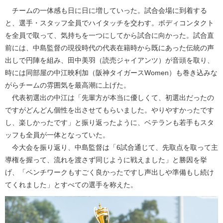
チームの一体感も日に日に増していった。試合会場に到着する
と、選手・スタッフ全員でハイタッチを交わす。ボディコンタクト
を全員で取って、気持ちを一つにしてから試合に向かった。試合直
前には、中島監督の現役時代の代表在籍時から既にあった伝統の声
出しで円陣を組み、田中美羽（読売ジャイアンツ）が音頭を取り、
時には同部屋の中江映利加（阪神タイガースWomen）も巻き込みな
がらチームの雰囲気を最高潮に上げた。
代表初選出の中江は「先輩方が本当に優しくて、初選出だったの
ですがどんどん個性を出させてもらいました。やりやすかったです
し、楽しかったです」と振り返ったように、ベテランも若手もスタ
ッフも全員が一体となっていた。
今大会を振り返り、中島監督は「6試合通じて、先取点を取って主
導権を握って、流れを渡さず同じように戦えました」と勝因を挙
げ、「ベンチワークもすごく良かったですし声出しや準備もし続け
てくれました」とすべての選手を称えた。