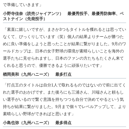
で準備していきます」
小野寺佳奈（読売ジャイアンツ） 最優秀投手、最優秀防御率、ベ
ストナイン（先発投手）
「素直に嬉しいですが、まさか3つもタイトルを獲れるとは思ってい
なくて、びっくりしています（笑）個人の結果よりチームが勝つた
めに良い準備をしようと思ったことが結果に繋がりました。9月のワ
ールドカップは、日本の女子野球の環境が素晴らしいことを海外の
選手たちに見せられますし、日本のファンの方たちもたくさん来て
くれると思うので、優勝できるように頑張りたいです」
楢岡美和（九州ハニーズ） 最多打点
「打点王のタイトルは自分1人で取れるものではないので前に出てく
れた選手のおかげです。また後ろにも三浦さん、川端さんと頼もし
い選手がいるので繋ぐ意識を持ちつつも自分で決めてやるという気
持ちが結果に繋がりました。9月まで個々でレベルアップして、より
素晴らしい野球ができればと思います」
小島也弥（九州ハニーズ） 最多得点