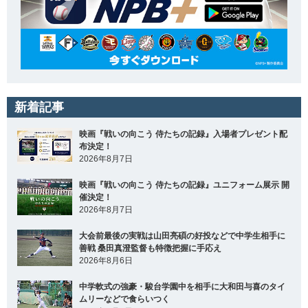
新着記事
映画『戦いの向こう 侍たちの記録』入場者プレゼント配
布決定！
2026年8月7日
映画『戦いの向こう 侍たちの記録』ユニフォーム展示 開
催決定！
2026年8月7日
大会前最後の実戦は山田亮碩の好投などで中学生相手に
善戦 桑田真澄監督も特徴把握に手応え
2026年8月6日
中学軟式の強豪・駿台学園中を相手に大和田与喜のタイ
ムリーなどで食らいつく