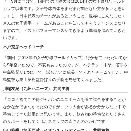
「（9月に向けて）国内での国際大会は2014年の女子野球ワールド
カップ以来です。女子野球自体をまだまだ知らない方が多いと思い
ますし、日本代表のチームがあるということ、世界にこんなにたく
さんの女子選手・チームがあることを知ってもらうチャンスになり
ますので、ベストパフォーマンスができるよう準備を進めていきた
いです」
木戸克彦ヘッドコーチ
「前回（2018年の女子野球ワールドカップ）行かせていただいてか
ら5年空いたので、不安もあったのですが、ベテラン・中堅・若手を
中島監督が1つにして、試合ごとに成長してくれたチームでした。中
島監督も栗山英樹監督ばりの手腕を見せてくれました」
川端友紀（九州ハニーズ） 共同主将
「コロナ禍でこの侍ジャパンのユニホームを着て試合をすることが
なかなかできなかったのですが、いつ大会があるか分からない中で
準備してきた結果だと思います。また、飲み物の準備などたくさん
のサポートをしてくれたスタッフの皆さんのおかげです」
出口彩香（埼玉西武ライオンズ・レディース） 共同主将