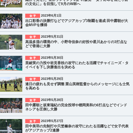
の文化に」を目指して9月のW杯へ
2023年6月1日
出口彩香の決勝打などでアジアカップ3制覇を達成 田中露朝が大
会MVPを獲得
2023年5月31日
高温多湿の環境の中、小野寺佳奈の好投や星川あかりの3打点な
どで香港に大勝
2023年5月30日
里綾実の力投や岩見香枝の攻守にわたる活躍でチャイニーズ・タ
イペイを下し決勝進出を決める
2023年5月29日
連日の疲れも見せず調整 栗山英樹監督からのメッセージにも士気
を高める
2023年5月28日
田中露朝と坂東瑞紀の完全投球や楢岡美和の6打点などでインド
ネシアを圧倒し大勝
2023年5月27日
田中美羽の先制打や只埜榛奈の攻守にわたる活躍などで女子代表
がアジアカップ2連勝