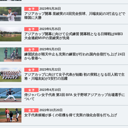
2023年5月26日
アジアカップ開幕 里綾実の3回完全投球、川端友紀の3打点などで
韓国に大勝
2023年5月25日
アジアカップ開幕に向けて公式練習 開幕戦となる日韓戦はW杯3
大会連続MVPの里綾実が先発
2023年5月23日
練習試合が雨天中止も充実の練習が行われ国内合宿打ち上げ 24日
から香港へ
2023年5月22日
アジアカップに向けて女子代表が始動 初の実戦となる巨人戦で主
将・川端友紀が3安打の活躍
2023年4月10日
侍ジャパン女子代表 第3回 BFA 女子野球アジアカップ出場選手に
ついて
2022年10月20日
女子代表候補が多くの収穫を得て充実の強化合宿を打ち上げ