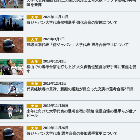
大学代表再始動 投打二刀流の矢澤宏太ら来秋ドラフト候補が持ち
味を発揮
2021年11月11日
侍ジャパン大学代表候補選手 強化合宿の実施について
2020年3月2日
野球日本代表「侍ジャパン」大学代表 選考合宿中止について
2019年12月2日
松山での選考合宿を打ち上げ 大久保哲也監督は野手陣に奮起を促
す
2019年12月1日
代表経験者の貫禄、新顔の躍動が目立った充実の選考合宿2日目
2019年11月30日
来年に向けた大学代表の選考合宿が開始 俊足自慢の選手らが猛ア
ピール
2019年11月26日
侍ジャパン大学代表 選考合宿の参加選手変更について