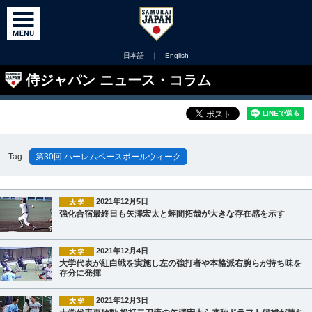
日本語
｜
English
侍ジャパン ニュース・コラム
Tag:
第30回 ハーレムベースボールウィーク
2021年12月5日
強化合宿最終日も矢澤宏太と蛭間拓哉が大きな存在感を示す
2021年12月4日
大学代表が紅白戦を実施し左の強打者や本格派右腕らが持ち味を
存分に発揮
2021年12月3日