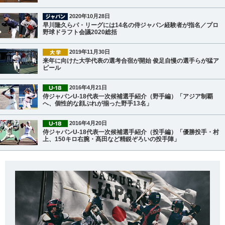
2020年10月28日
早川隆久らパ・リーグには14名の侍ジャパン経験者が指名／プロ
野球ドラフト会議2020総括
2019年11月30日
来年に向けた大学代表の選考合宿が開始 俊足自慢の選手らが猛ア
ピール
2016年4月21日
侍ジャパンU-18代表一次候補選手紹介（野手編）「アジア制覇
へ、個性的な顔ぶれが揃った野手13名」
2016年4月20日
侍ジャパンU-18代表一次候補選手紹介（投手編）「優勝投手・村
上、150キロ右腕・髙田など精鋭ぞろいの投手陣」