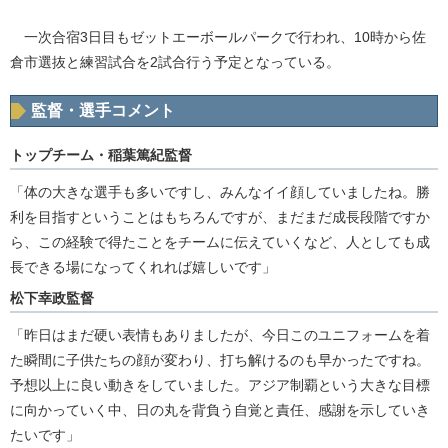
一次合宿3日目もゼットエーボールパークで行われ、10時から佐
倉市選抜と練習試合を2試合行う予定となっている。
監督・選手コメント
トップチーム・稲葉篤紀監督
「体の大きな選手も多いですし、みんなイイ顔していましたね。勝
利を目指すということはもちろんですが、まだまだ成長段階ですか
ら、この経験で得たことをチームに伝えていくなど、人としても成
長できる場になってくれれば嬉しいです」
松下幸政監督
「昨日はまだ硬い表情もありましたが、今日このユニフォームを着
た瞬間に子供たちの顔が変わり、打ち解けるのも早かったですね。
予想以上に良い動きをしていました。アジア制覇という大きな目標
に向かっていく中、日の丸を背負う自覚と責任、感謝を示していき
たいです」