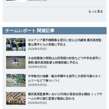
もっと見る
チームレポート 関連記事
U12アジア選手権開幕を翌日に控え公式練習 桑田真澄監
督は選手たちの言動に手応え
2026年8月8日
大会前最後の実戦は山田亮碩の好投などで中学生相手に
善戦 桑田真澄監督も特徴把握に手応え
2026年8月6日
中学軟式の強豪・駿台学園中を相手に大和田与喜のタイ
ムリーなどで食らいつく
2026年8月5日
桑田真澄監督率いるU-12代表が直前合宿を開始 トップチ
ームの井口資仁監督が激励に訪れる
2026年8月4日