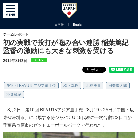
日本語
｜
English
チームレポート
初の実戦で投打が噛み合い連勝 稲葉篤紀
監督の激励にも大きな刺激を受ける
2019年8月2日
第10回 BFA U15アジア選手権
松下幸政
小林洸貴
田栗慶太郎
稲葉篤紀
8月2日、第10回 BFA U15アジア選手権（8月19～25日／中国・広
東省深圳市）に出場する侍ジャパンU-15代表の一次合宿の2日目が
千葉県市原市のゼットエーボールパークで行われた。