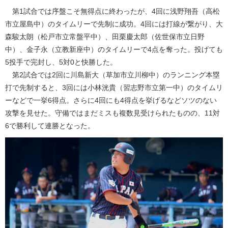
第1試合では序盤こそ無得点に終わったが、4回に浅野翔吾（高松
市立屋島中）のタイムリーで先制に成功。4回には打線が繋がり、大
森駿太朗（松戸市立常盤平中）、田栗慶太郎（佐世保市立日野
中）、金子永（立教新座中）のタイムリーで4点を奪った。投げても
5投手で完封し、5対0と快勝した。
第2試合では2回に川島新大（草加市立川柳中）のランニング本塁
打で先制すると、3回には小林洸貴（習志野市立第一中）のタイムリ
ーなどで一挙6得点。さらに4回にも4得点を挙げるなどソツのない
攻撃を見せた。守備ではまだミスも複数見受けられたものの、11対
6で勝利して連勝となった。