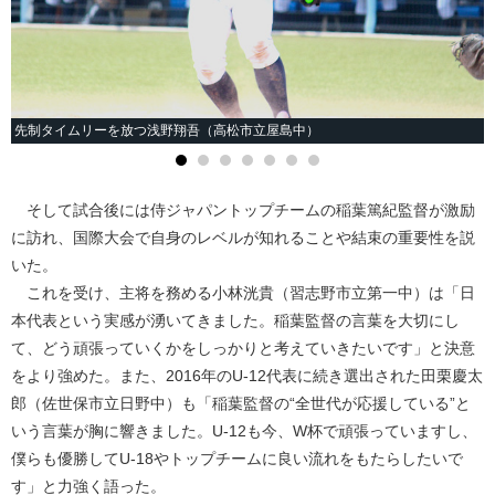
先制タイムリーを放つ浅野翔吾（高松市立屋島中）
そして試合後には侍ジャパントップチームの稲葉篤紀監督が激励
に訪れ、国際大会で自身のレベルが知れることや結束の重要性を説
いた。
これを受け、主将を務める小林洸貴（習志野市立第一中）は「日
本代表という実感が湧いてきました。稲葉監督の言葉を大切にし
て、どう頑張っていくかをしっかりと考えていきたいです」と決意
をより強めた。また、2016年のU-12代表に続き選出された田栗慶太
郎（佐世保市立日野中）も「稲葉監督の“全世代が応援している”と
いう言葉が胸に響きました。U-12も今、W杯で頑張っていますし、
僕らも優勝してU-18やトップチームに良い流れをもたらしたいで
す」と力強く語った。