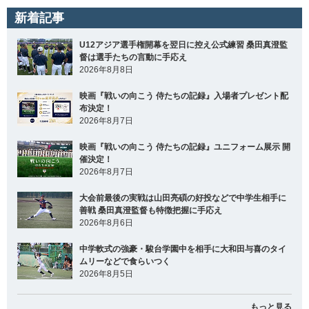
新着記事
U12アジア選手権開幕を翌日に控え公式練習 桑田真澄監
督は選手たちの言動に手応え
2026年8月8日
映画『戦いの向こう 侍たちの記録』入場者プレゼント配
布決定！
2026年8月7日
映画『戦いの向こう 侍たちの記録』ユニフォーム展示 開
催決定！
2026年8月7日
大会前最後の実戦は山田亮碩の好投などで中学生相手に
善戦 桑田真澄監督も特徴把握に手応え
2026年8月6日
中学軟式の強豪・駿台学園中を相手に大和田与喜のタイ
ムリーなどで食らいつく
2026年8月5日
もっと見る