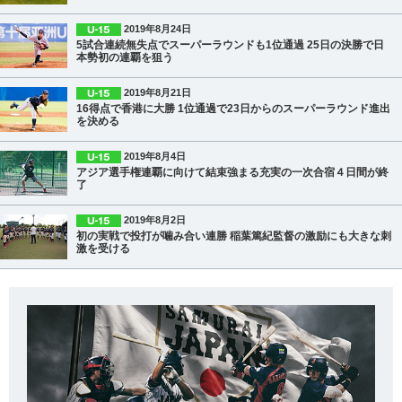
2019年8月24日
5試合連続無失点でスーパーラウンドも1位通過 25日の決勝で日
本勢初の連覇を狙う
2019年8月21日
16得点で香港に大勝 1位通過で23日からのスーパーラウンド進出
を決める
2019年8月4日
アジア選手権連覇に向けて結束強まる充実の一次合宿４日間が終
了
2019年8月2日
初の実戦で投打が噛み合い連勝 稲葉篤紀監督の激励にも大きな刺
激を受ける