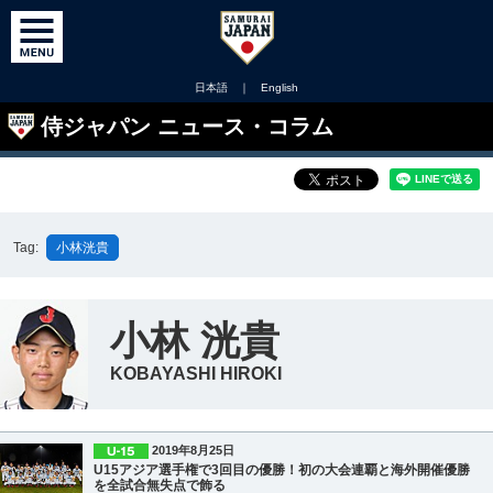
日本語
｜
English
侍ジャパン ニュース・コラム
Tag:
小林洸貴
小林 洸貴
KOBAYASHI HIROKI
2019年8月25日
U15アジア選手権で3回目の優勝！初の大会連覇と海外開催優勝
を全試合無失点で飾る