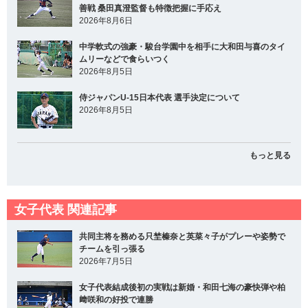
善戦 桑田真澄監督も特徴把握に手応え
2026年8月6日
中学軟式の強豪・駿台学園中を相手に大和田与喜のタイ
ムリーなどで食らいつく
2026年8月5日
侍ジャパンU-15日本代表 選手決定について
2026年8月5日
もっと見る
女子代表 関連記事
共同主将を務める只埜榛奈と英菜々子がプレーや姿勢で
チームを引っ張る
2026年7月5日
女子代表結成後初の実戦は新婚・和田七海の豪快弾や柏
﨑咲和の好投で連勝