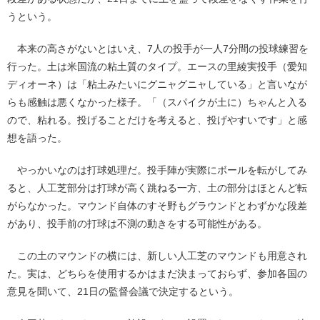
うという。
本来の高さがないとはいえ、7人の投手が一人7分間の投球練習を
行った。土は米国流の粘土質のタイプ。エースの里綾実投手（愛知
ディオーネ）は「粘土みたいにグニャグニャしている」と言いなが
らも感触は悪くなかった様子。「（スパイクが土に）ちゃんと入る
ので、粘れる。投げることだけを考えると、投げやすいです」と感
想を語った。
やっかいなのは打球処理だ。投手陣が実際にボールを転がしてみ
ると、人工芝部分は打球が高く跳ねる一方、土の部分はほとんど転
がらなかった。マウンド自体のすそ野もグラウンドとわずかな段差
があり、投手前の打球は不測の動きをする可能性がある。
この土のマウンドの横には、新しい人工芝のマウンドも用意され
た。実は、どちらを使用するかはまだ決まっておらず、参加各国の
意見を聞いて、21日の監督会議で決定するという。