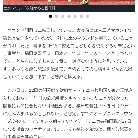
土のマウンドを確かめる投手陣
マウンド問題は二転三転している。大会前には人工芝マウンドで
実施と告知されていたが、17日に土のマウンドを用意していること
が判明。ただ、開幕を2日後に控えてもどちらを使用するか未定とい
う事態だ。橘田恵監督は「日本としては土でいきたいと言うつもり
です。どちらにしてもあまり気にし過ぎないようにと思っていま
す。あらゆる嫌な想定を伝えて、準備としての心構えをどんどん出
していこうと思います」と悠然と構える。
この日は、22日の開幕戦で対戦するドミニカ共和国がまだ現地入
りしておらず、21日の公式練習をキャンセルしたことが分かった。
開幕にも間に合わない可能性がある。橘田監督は「休養日（27日）
に組み込まれるかもしれない」と想定。すでにオープニングラウン
ド5試合のローテションを組んでいたが、ドミニカ共和国戦が27日
になる場合のローテションについても検討を始めた。様々な想定を
して準備を進めていく。