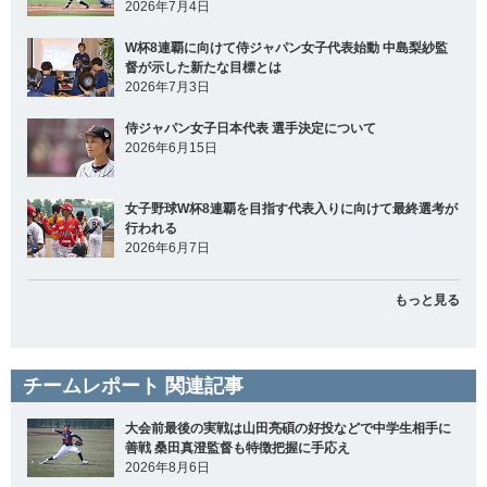
2026年7月4日
W杯8連覇に向けて侍ジャパン女子代表始動 中島梨紗監
督が示した新たな目標とは
2026年7月3日
侍ジャパン女子日本代表 選手決定について
2026年6月15日
女子野球W杯8連覇を目指す代表入りに向けて最終選考が
行われる
2026年6月7日
もっと見る
チームレポート 関連記事
大会前最後の実戦は山田亮碩の好投などで中学生相手に
善戦 桑田真澄監督も特徴把握に手応え
2026年8月6日