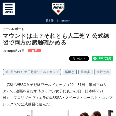
日本語
｜
English
チームレポート
マウンドは土？それとも人工芝？ 公式練
習で両方の感触確かめる
2018年8月21日
第8回 WBSC 女子野球ワールドカップ
橘田恵
里綾実
大野七海
第8回WBSC女子野球ワールドカップ（22～31日、米国フロリ
ダ）で6連覇を目指す侍ジャパン女子代表が20日（日本時間21
日）、フロリダ州ヴィエラのUSSSA・スペース・コースト・コンプ
レックスで公式練習に臨んだ。