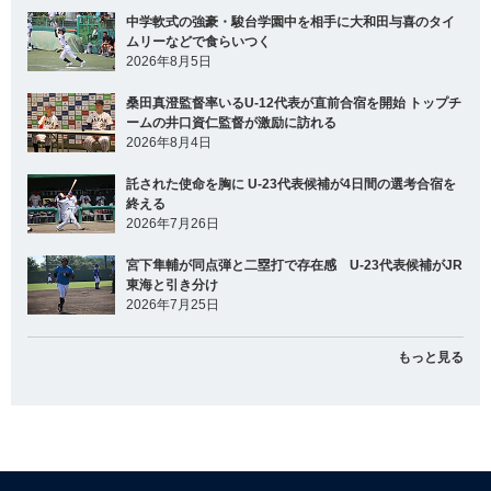
中学軟式の強豪・駿台学園中を相手に大和田与喜のタイ
ムリーなどで食らいつく
2026年8月5日
桑田真澄監督率いるU-12代表が直前合宿を開始 トップチ
ームの井口資仁監督が激励に訪れる
2026年8月4日
託された使命を胸に U-23代表候補が4日間の選考合宿を
終える
2026年7月26日
宮下隼輔が同点弾と二塁打で存在感 U-23代表候補がJR
東海と引き分け
2026年7月25日
もっと見る