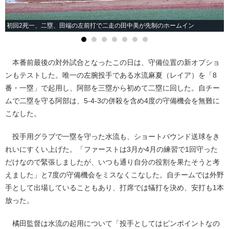
初回2死一、二塁、田端の左前打で二走の田中美が先制のホームイン
本番前最後の対外試合となったこの日は、守備位置の新オプショ
ンもテストした。唯一の左腕投手である水流麻夏（レイア）を「8
番・一塁」で起用し、阿部を三塁から初めて二塁に回した。自チー
ムで二塁を守る阿部は、5-4-3の併殺を含め4度の守備機会を無難に
こなした。
投手用グラブで一塁を守った水流も、ショートバウンド送球をき
れいにすくい上げた。「ファーストは3月か4月の練習で1回守った
だけなので緊張しましたが、いつも通り自分の役割を果たそうと考
えました」と7度の守備機会をミスなくこなした。自チームでは外野
手として出場していることもあり、打席では犠打を決め、安打も1本
放った。
橘田監督は水流の起用について「投手としてはピンポイントなの