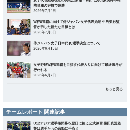
女子代表結成後初の実戦は新婚・和田七海の豪快弾や柏
﨑咲和の好投で連勝
2026年7月4日
W杯8連覇に向けて侍ジャパン女子代表始動 中島梨紗監
督が示した新たな目標とは
2026年7月3日
侍ジャパン女子日本代表 選手決定について
2026年6月15日
女子野球W杯8連覇を目指す代表入りに向けて最終選考が
行われる
2026年6月7日
もっと見る
チームレポート 関連記事
U12アジア選手権開幕を翌日に控え公式練習 桑田真澄監
督は選手たちの言動に手応え