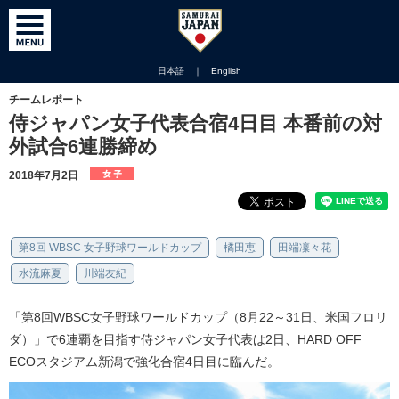
日本語
｜
English
チームレポート
侍ジャパン女子代表合宿4日目 本番前の対
外試合6連勝締め
2018年7月2日
第8回 WBSC 女子野球ワールドカップ
橘田恵
田端凜々花
水流麻夏
川端友紀
「第8回WBSC女子野球ワールドカップ（8月22～31日、米国フロリ
ダ）」で6連覇を目指す侍ジャパン女子代表は2日、HARD OFF
ECOスタジアム新潟で強化合宿4日目に臨んだ。