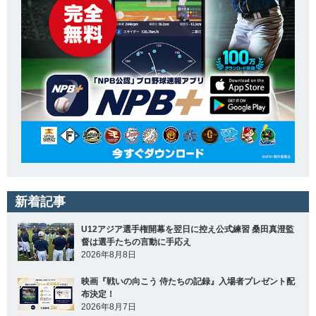
新着記事
U12アジア選手権開幕を翌日に控え公式練習 桑田真澄監
督は選手たちの言動に手応え
2026年8月8日
映画『戦いの向こう 侍たちの記録』入場者プレゼント配
布決定！
2026年8月7日