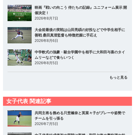
映画『戦いの向こう 侍たちの記録』ユニフォーム展示 開
催決定！
2026年8月7日
大会前最後の実戦は山田亮碩の好投などで中学生相手に
善戦 桑田真澄監督も特徴把握に手応え
2026年8月6日
中学軟式の強豪・駿台学園中を相手に大和田与喜のタイ
ムリーなどで食らいつく
2026年8月5日
もっと見る
女子代表 関連記事
共同主将を務める只埜榛奈と英菜々子がプレーや姿勢で
チームを引っ張る
2026年7月5日