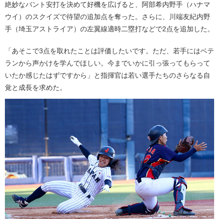
絶妙なバント安打を決めて好機を広げると、阿部希内野手（ハナマ
ウイ）のスクイズで待望の追加点を奪った。さらに、川端友紀内野
手（埼玉アストライア）の左翼線適時二塁打などで2点を追加した。
「あそこで3点を取れたことは評価したいです。ただ、若手にはベテ
ランから声かけを学んでほしい。今までいかに引っ張ってもらって
いたか感じたはずですから」と指揮官は若い選手たちのさらなる自
覚と成長を求めた。