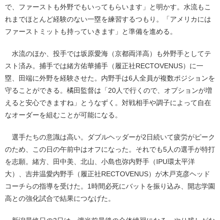
で、ファーストも外野でもいってもらいます」と明かす。水流もこ
れまでほとんど経験のない一塁を練習するつもり。「アメリカには
ファーストミットも持っていきます」と準備を進める。
水流のほか、投手では坂原愛海（京都両洋高）も外野手としてテ
スト済み。捕手では緒方佑華捕手（履正社RECTOVENUS）に一
塁、田端に外野を経験させた。内野手は6人全員が複数ポジションを
守ることができる。橘田監督は「20人で行くので、オプションが増
えると安心できますね」とうなずく。対戦相手や調子によって自在
なオーダーを組むことが可能になる。
選手たちの意識は高い。ダブルヘッダーが2日続いて疲労がピーク
のため、この日の午前中はオフになった。それでも5人の選手が特打
を志願。緒方、田中美、北山、小島也弥内野手（IPU環太平洋
大）、吉井温愛内野手（履正社RECTOVENUS）が木戸克彦ヘッド
コーチらの指導を受けた。1時間必死にバットを振り込み、開志学園
高との強化試合で結果につなげた。