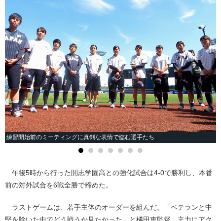
練習開始前のミーティングに真剣な表情で臨む選手たち
午後5時から行った開志学園高との強化試合は4-0で勝利し、本番
前の対外試合を6戦全勝で締めた。
ラストゲームは、若手主体のオーダーを組んだ。「ベテランと中
堅を除いた中でどう戦うか見たかった」と橘田恵監督。主力にアク