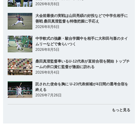
2026年8月8日
大会前最後の実戦は山田亮碩の好投などで中学生相手に
善戦 桑田真澄監督も特徴把握に手応え
2026年8月6日
中学軟式の強豪・駿台学園中を相手に大和田与喜のタイ
ムリーなどで食らいつく
2026年8月5日
桑田真澄監督率いるU-12代表が直前合宿を開始 トップチ
ームの井口資仁監督が激励に訪れる
2026年8月4日
託された使命を胸に U-23代表候補が4日間の選考合宿を
終える
2026年7月26日
もっと見る