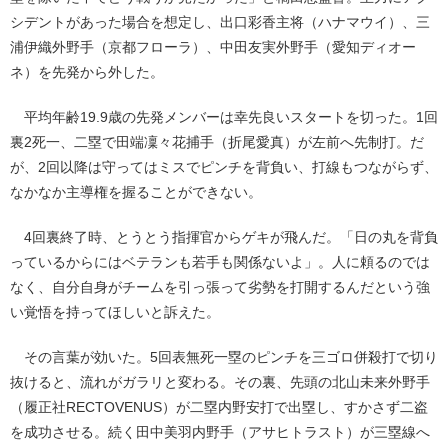
シデントがあった場合を想定し、出口彩香主将（ハナマウイ）、三
浦伊織外野手（京都フローラ）、中田友実外野手（愛知ディオー
ネ）を先発から外した。
平均年齢19.9歳の先発メンバーは幸先良いスタートを切った。1回
裏2死一、二塁で田端凜々花捕手（折尾愛真）が左前へ先制打。だ
が、2回以降は守ってはミスでピンチを背負い、打線もつながらず、
なかなか主導権を握ることができない。
4回裏終了時、とうとう指揮官からゲキが飛んだ。「日の丸を背負
っているからにはベテランも若手も関係ないよ」。人に頼るのでは
なく、自分自身がチームを引っ張って劣勢を打開するんだという強
い覚悟を持ってほしいと訴えた。
その言葉が効いた。5回表無死一塁のピンチを三ゴロ併殺打で切り
抜けると、流れがガラリと変わる。その裏、先頭の北山未来外野手
（履正社RECTOVENUS）が二塁内野安打で出塁し、すかさず二盗
を成功させる。続く田中美羽内野手（アサヒトラスト）が三塁線へ