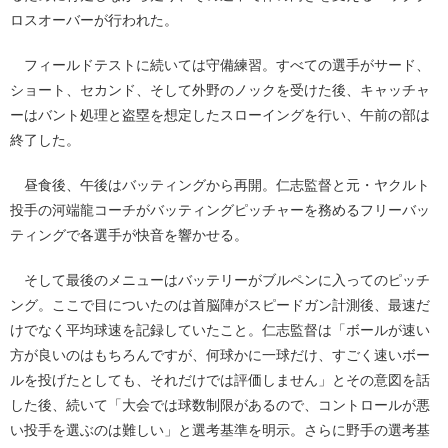
ロスオーバーが行われた。
フィールドテストに続いては守備練習。すべての選手がサード、
ショート、セカンド、そして外野のノックを受けた後、キャッチャ
ーはバント処理と盗塁を想定したスローイングを行い、午前の部は
終了した。
昼食後、午後はバッティングから再開。仁志監督と元・ヤクルト
投手の河端龍コーチがバッティングピッチャーを務めるフリーバッ
ティングで各選手が快音を響かせる。
そして最後のメニューはバッテリーがブルペンに入ってのピッチ
ング。ここで目についたのは首脳陣がスピードガン計測後、最速だ
けでなく平均球速を記録していたこと。仁志監督は「ボールが速い
方が良いのはもちろんですが、何球かに一球だけ、すごく速いボー
ルを投げたとしても、それだけでは評価しません」とその意図を話
した後、続いて「大会では球数制限があるので、コントロールが悪
い投手を選ぶのは難しい」と選考基準を明示。さらに野手の選考基