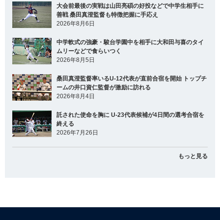
大会前最後の実戦は山田亮碩の好投などで中学生相手に
善戦 桑田真澄監督も特徴把握に手応え
2026年8月6日
中学軟式の強豪・駿台学園中を相手に大和田与喜のタイ
ムリーなどで食らいつく
2026年8月5日
桑田真澄監督率いるU-12代表が直前合宿を開始 トップチ
ームの井口資仁監督が激励に訪れる
2026年8月4日
託された使命を胸に U-23代表候補が4日間の選考合宿を
終える
2026年7月26日
もっと見る