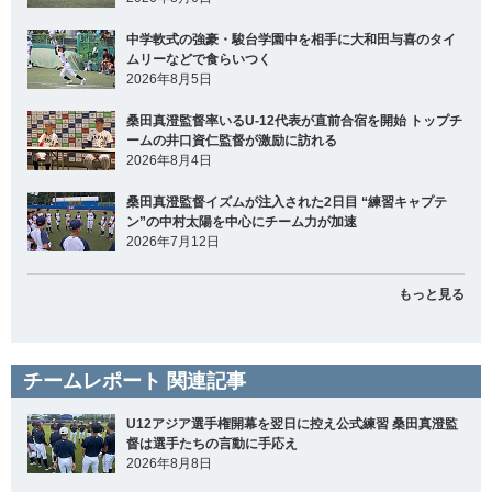
中学軟式の強豪・駿台学園中を相手に大和田与喜のタイ
ムリーなどで食らいつく
2026年8月5日
桑田真澄監督率いるU-12代表が直前合宿を開始 トップチ
ームの井口資仁監督が激励に訪れる
2026年8月4日
桑田真澄監督イズムが注入された2日目 “練習キャプテ
ン”の中村太陽を中心にチーム力が加速
2026年7月12日
もっと見る
チームレポート 関連記事
U12アジア選手権開幕を翌日に控え公式練習 桑田真澄監
督は選手たちの言動に手応え
2026年8月8日