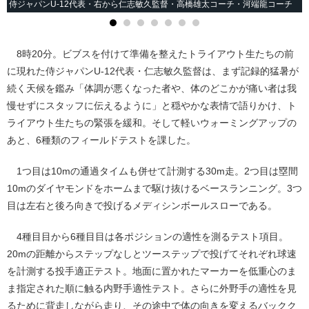
侍ジャパンU-12代表・右から仁志敏久監督・高橋雄太コーチ・河端龍コーチ
8時20分。ビブスを付けて準備を整えたトライアウト生たちの前
に現れた侍ジャパンU-12代表・仁志敏久監督は、まず記録的猛暑が
続く天候を鑑み「体調が悪くなった者や、体のどこかが痛い者は我
慢せずにスタッフに伝えるように」と穏やかな表情で語りかけ、ト
ライアウト生たちの緊張を緩和。そして軽いウォーミングアップの
あと、6種類のフィールドテストを課した。
1つ目は10mの通過タイムも併せて計測する30m走。2つ目は塁間
10mのダイヤモンドをホームまで駆け抜けるベースランニング。3つ
目は左右と後ろ向きで投げるメディシンボールスローである。
4種目目から6種目目は各ポジションの適性を測るテスト項目。
20mの距離からステップなしとツーステップで投げてそれぞれ球速
を計測する投手適正テスト。地面に置かれたマーカーを低重心のま
ま指定された順に触る内野手適性テスト。さらに外野手の適性を見
るために背走しながら走り、その途中で体の向きを変えるバックク