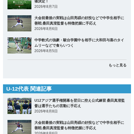
催決定！
2026年8月7日
大会前最後の実戦は山田亮碩の好投などで中学生相手に
善戦 桑田真澄監督も特徴把握に手応え
2026年8月6日
中学軟式の強豪・駿台学園中を相手に大和田与喜のタイ
ムリーなどで食らいつく
2026年8月5日
もっと見る
U-12代表 関連記事
U12アジア選手権開幕を翌日に控え公式練習 桑田真澄監
督は選手たちの言動に手応え
2026年8月8日
大会前最後の実戦は山田亮碩の好投などで中学生相手に
善戦 桑田真澄監督も特徴把握に手応え
2026年8月6日