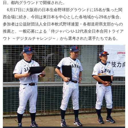
日、都内グラウンドで開催された。
6月17日に大阪府の日本生命野球部グラウンドに15名が集った関
西会場に続き、今回は東日本を中心とした各地域から29名が集合。
参加者は公益財団法人全日本軟式野球連盟・各都道府県支部からの
推薦と、一般応募による「侍ジャパンU-12代表全日本合同トライア
ウト ～デジタルチャレンジ～」から選考された選手たちである。