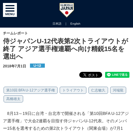
日本語
｜
English
チームレポート
侍ジャパンU-12代表第2次トライアウトが
終了 アジア選手権連覇へ向け精鋭15名を
選出へ
2018年7月1日
第10回 BFA U-12アジア選手権
トライアウト
仁志敏久
河端龍
高橋雄太
8月13～19日に台湾・台北市で開催される「第10回BFA U-12アジ
ア選手権」で大会2連覇を目指す侍ジャパンU-12代表。そのメンバ
ー15名を選考するための第2次トライアウト（関東会場）が7月1