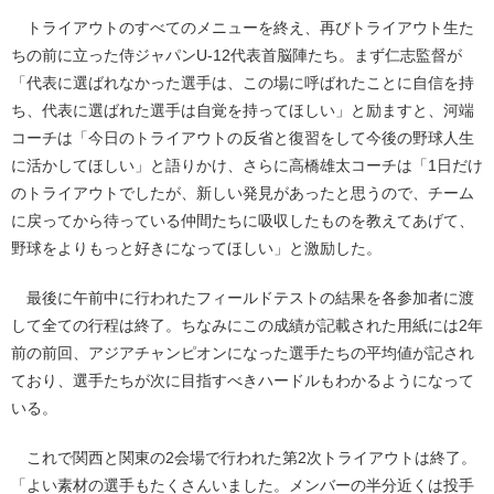
トライアウトのすべてのメニューを終え、再びトライアウト生た
ちの前に立った侍ジャパンU-12代表首脳陣たち。まず仁志監督が
「代表に選ばれなかった選手は、この場に呼ばれたことに自信を持
ち、代表に選ばれた選手は自覚を持ってほしい」と励ますと、河端
コーチは「今日のトライアウトの反省と復習をして今後の野球人生
に活かしてほしい」と語りかけ、さらに高橋雄太コーチは「1日だけ
のトライアウトでしたが、新しい発見があったと思うので、チーム
に戻ってから待っている仲間たちに吸収したものを教えてあげて、
野球をよりもっと好きになってほしい」と激励した。
最後に午前中に行われたフィールドテストの結果を各参加者に渡
して全ての行程は終了。ちなみにこの成績が記載された用紙には2年
前の前回、アジアチャンピオンになった選手たちの平均値が記され
ており、選手たちが次に目指すべきハードルもわかるようになって
いる。
これで関西と関東の2会場で行われた第2次トライアウトは終了。
「よい素材の選手もたくさんいました。メンバーの半分近くは投手