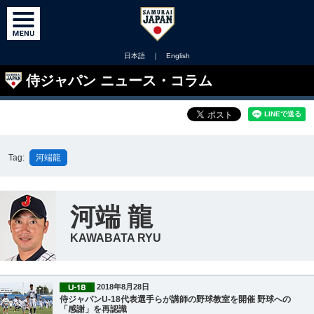
日本語
｜
English
侍ジャパン ニュース・コラム
Tag:
河端龍
河端 龍
KAWABATA RYU
2018年8月28日
侍ジャパンU-18代表選手らが講師の野球教室を開催 野球への
「感謝」を再認識