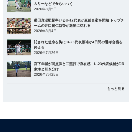
ムリーなどで食らいつく
2026年8月5日
桑田真澄監督率いるU-12代表が直前合宿を開始 トップチ
ームの井口資仁監督が激励に訪れる
2026年8月4日
託された使命を胸に U-23代表候補が4日間の選考合宿を
終える
2026年7月26日
宮下隼輔が同点弾と二塁打で存在感 U-23代表候補がJR
東海と引き分け
2026年7月25日
もっと見る