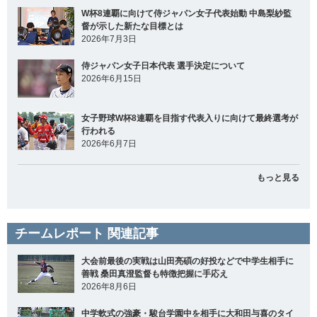
W杯8連覇に向けて侍ジャパン女子代表始動 中島梨紗監
督が示した新たな目標とは
2026年7月3日
侍ジャパン女子日本代表 選手決定について
2026年6月15日
女子野球W杯8連覇を目指す代表入りに向けて最終選考が
行われる
2026年6月7日
もっと見る
チームレポート 関連記事
大会前最後の実戦は山田亮碩の好投などで中学生相手に
善戦 桑田真澄監督も特徴把握に手応え
2026年8月6日
中学軟式の強豪・駿台学園中を相手に大和田与喜のタイ