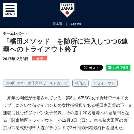
日本語
｜
English
チームレポート
「橘田メソッド」を随所に注入しつつ6連
覇へのトライアウト終了
2017年12月3日
第8回 WBSC 女子野球ワールドカップ
橘田恵
トライアウト
来年の開催が予定されている「第8回 WBSC 女子野球ワールドカ
ップ」において侍ジャパン初の女性指揮官である橘田恵監督の下、6
連覇に挑む侍ジャパン女子代表。その選手20名選考への登竜門とな
る「関東地区トライアウト」が12月3日（日）、東京都大田区の東
京ガス硬式野球部大森グラウンドで2日間の日程最終日を迎えた。