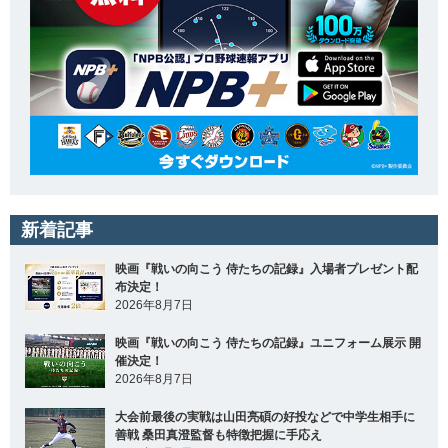
新着記事
映画『戦いの向こう 侍たちの記録』入場者プレゼント配
布決定！
2026年8月7日
映画『戦いの向こう 侍たちの記録』ユニフォーム展示 開
催決定！
2026年8月7日
大会前最後の実戦は山田亮碩の好投などで中学生相手に
善戦 桑田真澄監督も特徴把握に手応え