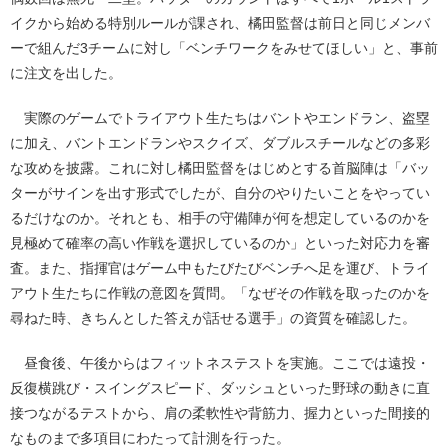
イクから始める特別ルールが課され、橘田監督は前日と同じメンバ
ーで組んだ3チームに対し「ベンチワークをみせてほしい」と、事前
に注文を出した。
実際のゲームでトライアウト生たちはバントやエンドラン、盗塁
に加え、バントエンドランやスクイズ、ダブルスチールなどの多彩
な攻めを披露。これに対し橘田監督をはじめとする首脳陣は「バッ
ターがサインを出す形式でしたが、自分のやりたいことをやってい
るだけなのか。それとも、相手の守備陣が何を想定しているのかを
見極めて確率の高い作戦を選択しているのか」といった対応力を審
査。また、指揮官はゲーム中もたびたびベンチへ足を運び、トライ
アウト生たちに作戦の意図を質問。「なぜその作戦を取ったのかを
尋ねた時、きちんとした答えが話せる選手」の資質を確認した。
昼食後、午後からはフィットネステストを実施。ここでは遠投・
反復横跳び・スイングスピード、ダッシュといった野球の動きに直
接つながるテストから、肩の柔軟性や背筋力、握力といった間接的
なものまで多項目にわたって計測を行った。