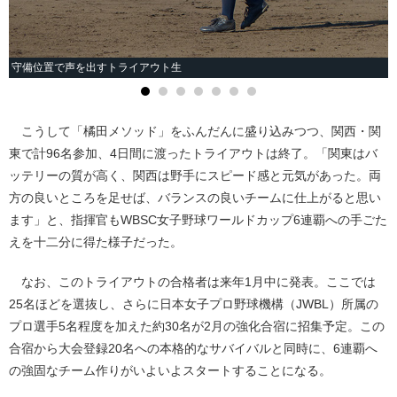
守備位置で声を出すトライアウト生
こうして「橘田メソッド」をふんだんに盛り込みつつ、関西・関
東で計96名参加、4日間に渡ったトライアウトは終了。「関東はバ
ッテリーの質が高く、関西は野手にスピード感と元気があった。両
方の良いところを足せば、バランスの良いチームに仕上がると思い
ます」と、指揮官もWBSC女子野球ワールドカップ6連覇への手ごた
えを十二分に得た様子だった。
なお、このトライアウトの合格者は来年1月中に発表。ここでは
25名ほどを選抜し、さらに日本女子プロ野球機構（JWBL）所属の
プロ選手5名程度を加えた約30名が2月の強化合宿に招集予定。この
合宿から大会登録20名への本格的なサバイバルと同時に、6連覇へ
の強固なチーム作りがいよいよスタートすることになる。