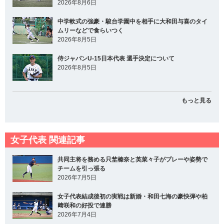
2026年8月6日
中学軟式の強豪・駿台学園中を相手に大和田与喜のタイ
ムリーなどで食らいつく
2026年8月5日
侍ジャパンU-15日本代表 選手決定について
2026年8月5日
もっと見る
女子代表 関連記事
共同主将を務める只埜榛奈と英菜々子がプレーや姿勢で
チームを引っ張る
2026年7月5日
女子代表結成後初の実戦は新婚・和田七海の豪快弾や柏
﨑咲和の好投で連勝
2026年7月4日