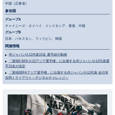
中国（広東省）
参加国
グループA
チャイニーズ・タイペイ、インドネシア、香港、中国
グループB
日本、パキスタン、フィリピン、韓国
関連情報
侍ジャパンU-12代表15名 選手紹介動画
「第9回 BFA U-12アジア選手権」に出場する侍ジャパンU-12代表選
手15名が決定
「第9回BFAアジア選手権」に出場する侍ジャパンU-12代表 全日本
合同トライアウト～デジタルチャレンジ～