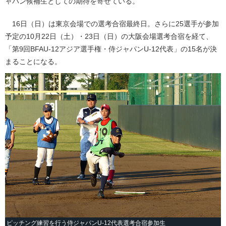
ャパン候補生としての期待を寄せている。
16日（日）は東京会場での選考合宿最終日。さらに25選手が参加
予定の10月22日（土）・23日（日）の大阪会場選考合宿を経て、
「第9回BFAU-12アジア選手権・侍ジャパンU-12代表」の15名が決
まることになる。
ピッチング練習を行う侍ジャパンU-12代表選考合宿参加生