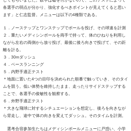
各選手の弱点が分かり、強化するべきポイントが見えてくると思い
ます」と仁志監督。メニューは以下の4種類である。
１．ノーステップとワンステップでボールを投げ、その球速を計測
２．重たいメディシンボールを両手で持って、体のひねりを利用し
ながら左右の両側から放り投げ、最後に後ろ向きで投げて、その距
離を計る。
３．30mダッシュ
４．ベースランニング
５．内野手適正テスト
＊地面に置いた4つの目印を決められた順番で触っていき、そのタイ
ムを競う。低い体勢を維持したまま、走ったりサイドステップする
ことで、各選手の俊敏性を観察する。
６．外野手適正テスト
＊大きな飛球に対するシチュエーションを想定し、後ろを向きなが
ら背走し、途中で体の向きを変えてダッシュ。そのタイムを計測。
選考合宿参加生たちはメディシンボールメニューに戸惑い、小学