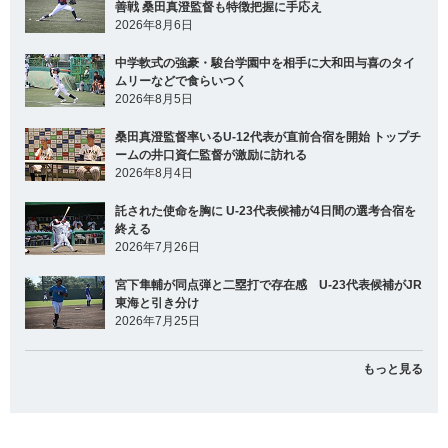
善戦 桑田真澄監督も特徴把握に手応え
2026年8月6日
中学軟式の強豪・駿台学園中を相手に大和田与喜のタイ
ムリーなどで食らいつく
2026年8月5日
桑田真澄監督率いるU-12代表が直前合宿を開始 トップチ
ームの井口資仁監督が激励に訪れる
2026年8月4日
託された使命を胸に U-23代表候補が4日間の選考合宿を
終える
2026年7月26日
宮下隼輔が同点弾と二塁打で存在感 U-23代表候補がJR
東海と引き分け
2026年7月25日
もっと見る