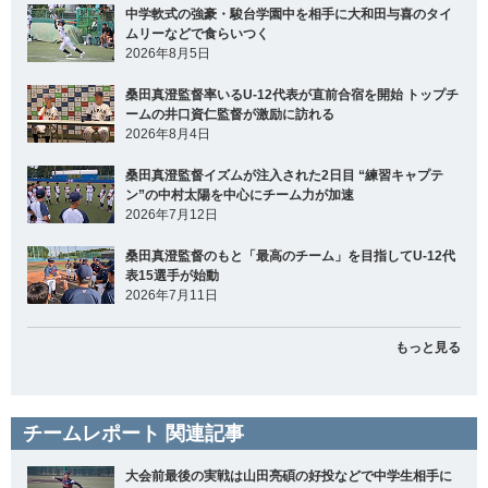
中学軟式の強豪・駿台学園中を相手に大和田与喜のタイ
ムリーなどで食らいつく
2026年8月5日
桑田真澄監督率いるU-12代表が直前合宿を開始 トップチ
ームの井口資仁監督が激励に訪れる
2026年8月4日
桑田真澄監督イズムが注入された2日目 “練習キャプテ
ン”の中村太陽を中心にチーム力が加速
2026年7月12日
桑田真澄監督のもと「最高のチーム」を目指してU-12代
表15選手が始動
2026年7月11日
もっと見る
チームレポート 関連記事
大会前最後の実戦は山田亮碩の好投などで中学生相手に