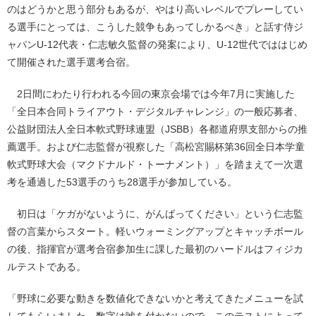
のはどうかと思う部分もあるが、やはり高いレベルでプレーしてい
る選手にとっては、こうした競争もあってしかるべき」と話す侍ジ
ャパンU-12代表・仁志敏久監督の発案により、U-12世代でははじめ
て開催された選手選考合宿。
2日間にわたり行われる今回の東京会場では今年7月に実施した
「全日本合同トライアウト・デジタルチャレンジ」の一般応募者、
公益財団法人全日本軟式野球連盟（JSBB）各都道府県支部からの推
薦選手。および仁志監督が視察した「高松宮賜杯第36回全日本学童
軟式野球大会（マクドナルド・トーナメント）」を踏まえて一次選
考を通過した53選手のうち28選手が参加している。
初日は「ケガがないように、がんばってください」という仁志監
督の言葉からスタート。軽いウォーミングアップとキャッチボール
の後、指揮官が選考合宿参加生に課した最初のハードルはフィジカ
ルテストである。
「野球に必要な動きを数値化できないかと考えてきたメニューを試
してもらいました。数字は嘘を付かないので、このテストによって