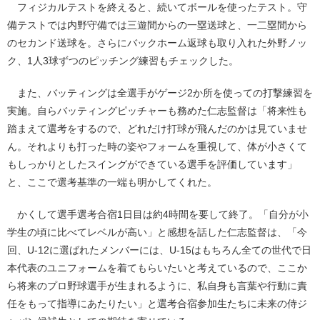
フィジカルテストを終えると、続いてボールを使ったテスト。守
備テストでは内野守備では三遊間からの一塁送球と、一二塁間から
のセカンド送球を。さらにバックホーム返球も取り入れた外野ノッ
ク、1人3球ずつのピッチング練習もチェックした。
また、バッティングは全選手がゲージ2か所を使っての打撃練習を
実施。自らバッティングピッチャーも務めた仁志監督は「将来性も
踏まえて選考をするので、どれだけ打球が飛んだのかは見ていませ
ん。それよりも打った時の姿やフォームを重視して、体が小さくて
もしっかりとしたスイングができている選手を評価しています」
と、ここで選考基準の一端も明かしてくれた。
かくして選手選考合宿1日目は約4時間を要して終了。「自分が小
学生の頃に比べてレベルが高い」と感想を話した仁志監督は、「今
回、U-12に選ばれたメンバーには、U-15はもちろん全ての世代で日
本代表のユニフォームを着てもらいたいと考えているので、ここか
ら将来のプロ野球選手が生まれるように、私自身も言葉や行動に責
任をもって指導にあたりたい」と選考合宿参加生たちに未来の侍ジ