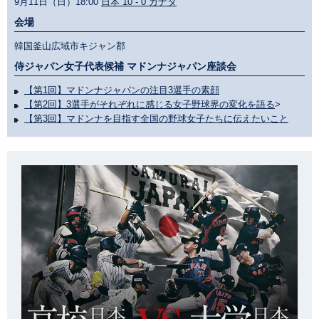
9月11日（日）18:00
日本 10 - 0 カナダ
会場
韓国釜山広域市キジャン郡
侍ジャパン女子代表候補 マドンナジャパン座談会
【第1回】マドンナジャパンの注目3選手の素顔
【第2回】3選手がそれぞれに感じる女子野球界の変化を語る
>
【第3回】マドンナを目指す全国の野球女子たちに伝えたいこと