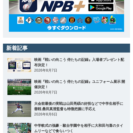
新着記事
映画『戦いの向こう 侍たちの記録』入場者プレゼント配
布決定！
2026年8月7日
映画『戦いの向こう 侍たちの記録』ユニフォーム展示 開
催決定！
2026年8月7日
大会前最後の実戦は山田亮碩の好投などで中学生相手に
善戦 桑田真澄監督も特徴把握に手応え
2026年8月6日
中学軟式の強豪・駿台学園中を相手に大和田与喜のタイ
ムリーなどで食らいつく