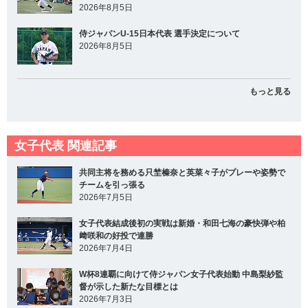
2026年8月5日
侍ジャパンU-15日本代表 選手決定について
2026年8月5日
もっと見る
女子代表 関連記事
共同主将を務める只埜榛奈と英菜々子がプレーや姿勢で
チームを引っ張る
2026年7月5日
女子代表結成後初の実戦は新婚・和田七海の豪快弾や柏
﨑咲和の好投で連勝
2026年7月4日
W杯8連覇に向けて侍ジャパン女子代表始動 中島梨紗監
督が示した新たな目標とは
2026年7月3日