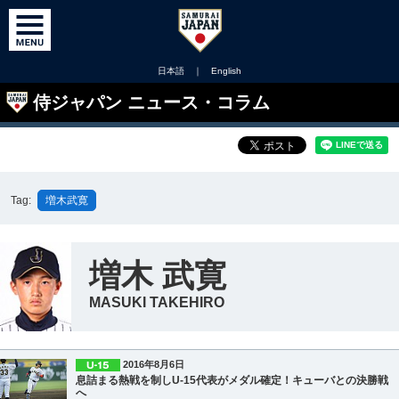
日本語
｜
English
侍ジャパン ニュース・コラム
Tag:
増木武寛
増木 武寛
MASUKI TAKEHIRO
2016年8月6日
息詰まる熱戦を制しU-15代表がメダル確定！キューバとの決勝戦
へ