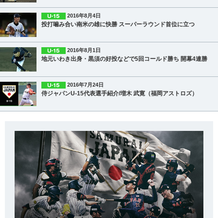
2016年8月4日
投打噛み合い南米の雄に快勝 スーパーラウンド首位に立つ
2016年8月1日
地元いわき出身・黒須の好投などで5回コールド勝ち 開幕4連勝
2016年7月24日
侍ジャパンU-15代表選手紹介/増木 武寛（福岡アストロズ）