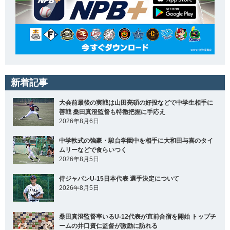
新着記事
大会前最後の実戦は山田亮碩の好投などで中学生相手に
善戦 桑田真澄監督も特徴把握に手応え
2026年8月6日
中学軟式の強豪・駿台学園中を相手に大和田与喜のタイ
ムリーなどで食らいつく
2026年8月5日
侍ジャパンU-15日本代表 選手決定について
2026年8月5日
桑田真澄監督率いるU-12代表が直前合宿を開始 トップチ
ームの井口資仁監督が激励に訪れる