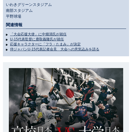
いわきグリーンスタジアム
南部スタジアム
平野球場
関連情報
「大会応援大使」に中畑清氏が就任
U-15代表監督に鹿取義隆氏が就任
応援キャラクターに「フラ・たまみ」が決定
侍ジャパンU-15代表記者会見 大会への意気込みを語る