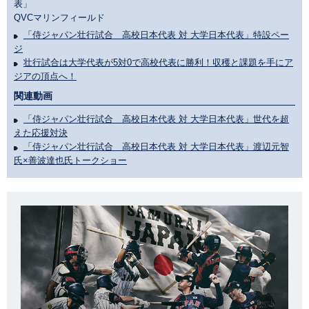
表」
QVCマリンフィールド
「侍ジャパン壮行試合 高校日本代表 対 大学日本代表」特設ペー
ジ
壮行試合は大学代表が5対0で高校代表に勝利！収穫と課題を手にア
ジアの頂点へ！
関連動画
「侍ジャパン壮行試合 高校日本代表 対 大学日本代表」世代を超
えた応援対決
「侍ジャパン壮行試合 高校日本代表 対 大学日本代表」渡辺元智
氏×善波達也氏トークショー