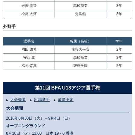
米麦 圭造
高松商業
3年
松尾 大河
秀岳館
3年
外野手
選手名
所属（高校）
学年
岡田 悠希
龍谷大平安
2年
安西 翼
高松商業
3年
福元 悠真
智辯学園
2年
第11回 BFA U18アジア選手権
大会概要
出場選手
放送予定
大会期間
2016年8月30日（火）～9月4日（日）
オープニングラウンド
8月30日（火）13:00
日本 19 - 0 香港