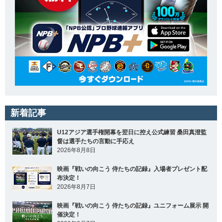
新着記事
U12アジア選手権開幕を翌日に控え公式練習 桑田真澄監
督は選手たちの言動に手応え
2026年8月8日
映画『戦いの向こう 侍たちの記録』入場者プレゼント配
布決定！
2026年8月7日
映画『戦いの向こう 侍たちの記録』ユニフォーム展示 開
催決定！