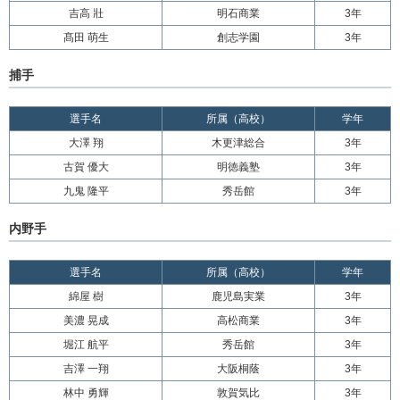
吉高 壯
明石商業
3年
髙田 萌生
創志学園
3年
捕手
選手名
所属（高校）
学年
大澤 翔
木更津総合
3年
古賀 優大
明徳義塾
3年
九鬼 隆平
秀岳館
3年
内野手
選手名
所属（高校）
学年
綿屋 樹
鹿児島実業
3年
美濃 晃成
高松商業
3年
堀江 航平
秀岳館
3年
吉澤 一翔
大阪桐蔭
3年
林中 勇輝
敦賀気比
3年