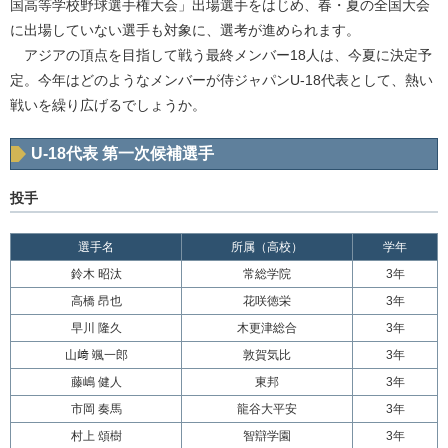
国高等学校野球選手権大会」出場選手をはじめ、春・夏の全国大会
に出場していない選手も対象に、選考が進められます。
アジアの頂点を目指して戦う最終メンバー18人は、今夏に決定予
定。今年はどのようなメンバーが侍ジャパンU-18代表として、熱い
戦いを繰り広げるでしょうか。
U-18代表 第一次候補選手
投手
選手名
所属（高校）
学年
鈴木 昭汰
常総学院
3年
高橋 昂也
花咲徳栄
3年
早川 隆久
木更津総合
3年
山﨑 颯一郎
敦賀気比
3年
藤嶋 健人
東邦
3年
市岡 奏馬
龍谷大平安
3年
村上 頌樹
智辯学園
3年