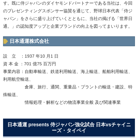
す。既に侍ジャパンのダイヤモンドパートナーである当社は、今回
のプレゼンティングスポンサー協賛を通じて、野球日本代表「侍ジ
ャパン」をさらに盛り上げていくとともに、当社の掲げる「世界日
通。」の認知度アップと企業ブランドの向上を図ってまいります。
日本通運株式会社
設 立 ：1937 年10 月1 日
資 本 金 ：701 億75 百万円
事業内容：自動車輸送、鉄道利用輸送、海上輸送、船舶利用輸送、
利用航空輸送、
倉庫、旅行、通関、重量品・プラントの輸送・建設、特
殊輸送、
情報処理・解析などの物流事業全般 及び関連事業
日本通運 presents 侍ジャパン強化試合 日本vsチャイニ
ーズ・タイペイ