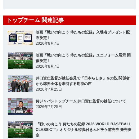
トップチーム 関連記事
映画『戦いの向こう 侍たちの記録』入場者プレゼント配
布決定！
2026年8月7日
映画『戦いの向こう 侍たちの記録』ユニフォーム展示 開
催決定！
2026年8月7日
井口資仁監督が就任会見で「日本らしさ」を力説 関係者
から球界全体を牽引する期待の声
2026年7月25日
侍ジャパントップチーム 井口資仁監督の就任について
2026年7月25日
『戦いの向こう 侍たちの記録 2026 WORLD BASEBALL
CLASSIC™』オリジナル特典付きムビチケ前売券 発売決
定