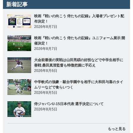
新着記事
映画『戦いの向こう 侍たちの記録』入場者プレゼント配
布決定！
2026年8月7日
映画『戦いの向こう 侍たちの記録』ユニフォーム展示 開
催決定！
2026年8月7日
大会前最後の実戦は山田亮碩の好投などで中学生相手に
善戦 桑田真澄監督も特徴把握に手応え
2026年8月6日
中学軟式の強豪・駿台学園中を相手に大和田与喜のタイ
ムリーなどで食らいつく
2026年8月5日
侍ジャパンU-15日本代表 選手決定について
2026年8月5日
もっと見る