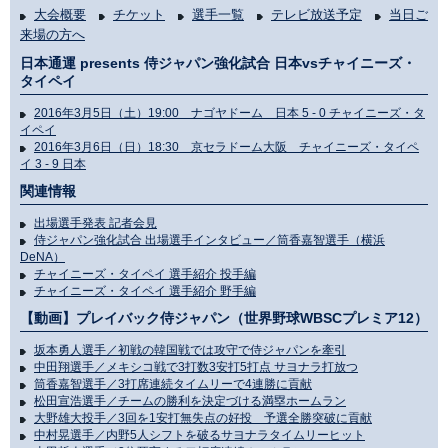
大会概要
チケット
選手一覧
テレビ放送予定
当日ご
来場の方へ
日本通運 presents 侍ジャパン強化試合 日本vsチャイニーズ・
タイペイ
2016年3月5日（土）19:00 ナゴヤドーム 日本 5 - 0 チャイニーズ・タ
イペイ
2016年3月6日（日）18:30 京セラドーム大阪 チャイニーズ・タイペ
イ 3 - 9 日本
関連情報
出場選手発表 記者会見
侍ジャパン強化試合 出場選手インタビュー／筒香嘉智選手（横浜
DeNA）
チャイニーズ・タイペイ 選手紹介 投手編
チャイニーズ・タイペイ 選手紹介 野手編
【動画】プレイバック侍ジャパン（世界野球WBSCプレミア12）
坂本勇人選手／初戦の韓国戦では攻守で侍ジャパンを牽引
中田翔選手／メキシコ戦で3打数3安打5打点 サヨナラ打放つ
筒香嘉智選手／3打席連続タイムリーで4連勝に貢献
松田宣浩選手／チームの勝利を決定づける満塁ホームラン
大野雄大投手／3回を1安打無失点の好投 予選全勝突破に貢献
中村晃選手／内野5人シフトを破るサヨナラタイムリーヒット