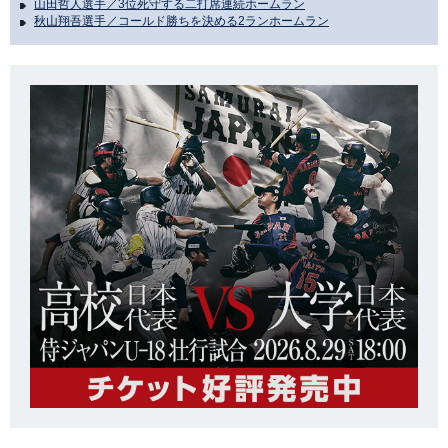
山田哲人選手／3位死守する二打席連続ホームラン
秋山翔吾選手／コールド勝ちを決める2ランホームラン