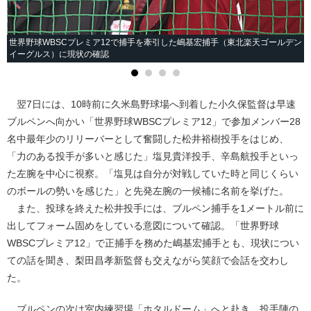
世界野球WBSCプレミア12で捕手を牽引した嶋基宏捕手（東北楽天ゴールデン
イーグルス）に現状の確認
翌7日には、10時前に久米島野球場へ到着した小久保監督は早速
ブルペンへ向かい「世界野球WBSCプレミア12」で参加メンバー28
名中最年少のリリーバーとして奮闘した松井裕樹投手をはじめ、
「力のある投手が多いと感じた」塩見貴洋投手、辛島航投手といっ
た左腕を中心に視察。「塩見は自分が対戦していた時と同じくらい
のボールの勢いを感じた」と先発左腕の一候補に名前を挙げた。
また、投球を終えた松井投手には、ブルペン捕手を1メートル前に
出してフォーム固めをしている意図について確認。「世界野球
WBSCプレミア12」で正捕手を務めた嶋基宏捕手とも、現状につい
ての話を聞き、梨田昌孝新監督も交えながら笑顔で会話を交わし
た。
ブルペンの次は室内練習場「ホタルドーム」へと赴き、投手陣の