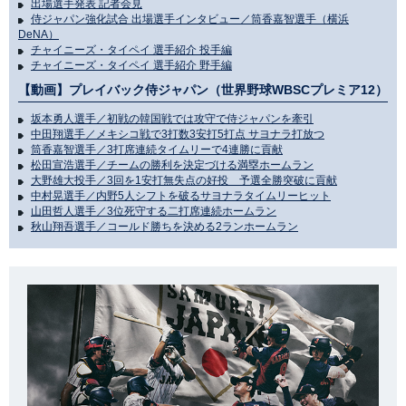
出場選手発表 記者会見
侍ジャパン強化試合 出場選手インタビュー／筒香嘉智選手（横浜
DeNA）
チャイニーズ・タイペイ 選手紹介 投手編
チャイニーズ・タイペイ 選手紹介 野手編
【動画】プレイバック侍ジャパン（世界野球WBSCプレミア12）
坂本勇人選手／初戦の韓国戦では攻守で侍ジャパンを牽引
中田翔選手／メキシコ戦で3打数3安打5打点 サヨナラ打放つ
筒香嘉智選手／3打席連続タイムリーで4連勝に貢献
松田宣浩選手／チームの勝利を決定づける満塁ホームラン
大野雄大投手／3回を1安打無失点の好投 予選全勝突破に貢献
中村晃選手／内野5人シフトを破るサヨナラタイムリーヒット
山田哲人選手／3位死守する二打席連続ホームラン
秋山翔吾選手／コールド勝ちを決める2ランホームラン