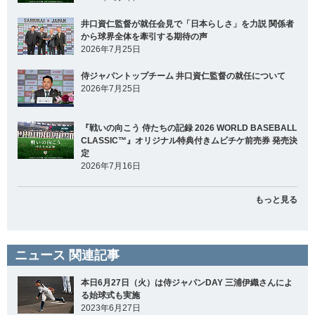
井口資仁監督が就任会見で「日本らしさ」を力説 関係者
から球界全体を牽引する期待の声
2026年7月25日
侍ジャパントップチーム 井口資仁監督の就任について
2026年7月25日
『戦いの向こう 侍たちの記録 2026 WORLD BASEBALL
CLASSIC™』オリジナル特典付きムビチケ前売券 発売決
定
2026年7月16日
もっと見る
ニュース 関連記事
本日6月27日（火）は侍ジャパンDAY 三浦伊織さんによ
る始球式も実施
2023年6月27日