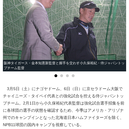
阪神タイガース・金本知憲新監督と握手を交わす小久保裕紀・侍ジャパントッ
プチーム監督
3月5日（土）にナゴヤドーム、6日（日）に京セラドーム大阪で
チャイニーズ・タイペイ代表との強化試合を控える侍ジャパントッ
プチーム。2月1日から小久保裕紀代表監督は強化試合選手招集を前
に各球団の選手の状態を確認するため、今季はアメリカ・アリゾナ
州でのキャンプインとなった北海道日本ハムファイターズを除く、
NPB11球団の国内キャンプを視察している。