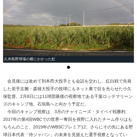
久米島野球場の横にかかった虹
会見後には改めて則本昂大投手とも会話を交わし、紅白戦で先発
した若手左腕・森雄大投手の投球にもネット裏で目を光らせた小久
保監督。2月8日には11球団最後の視察地である千葉ロッテマリーン
ズのキャンプ地、石垣島へと向かう予定だ。
今回のキャンプ視察は、3月のチャイニーズ・タイペイ戦勝利、
2017年の第4回WBCでの世界一奪回を視野に入れたチーム作りはも
ちろんのこと、2019年のWBSCプレミア12、さらにその先にある野
球日本代表「侍ジャパン」の未来を見据えた選手視察となってい