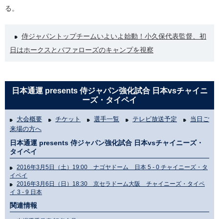
る。
侍ジャパントップチームいよいよ始動！小久保代表監督、初
日はホークスとバファローズのキャンプを視察
日本通運 presents 侍ジャパン強化試合 日本vsチャイニ
ーズ・タイペイ
大会概要
チケット
選手一覧
テレビ放送予定
当日ご
来場の方へ
日本通運 presents 侍ジャパン強化試合 日本vsチャイニーズ・
タイペイ
2016年3月5日（土）19:00 ナゴヤドーム 日本 5 - 0 チャイニーズ・タ
イペイ
2016年3月6日（日）18:30 京セラドーム大阪 チャイニーズ・タイペ
イ 3 - 9 日本
関連情報