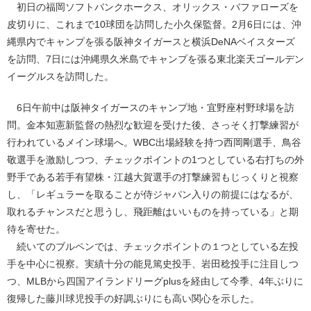
初日の福岡ソフトバンクホークス、オリックス・バファローズを
皮切りに、これまで10球団を訪問した小久保監督。2月6日には、沖
縄県内でキャンプを張る阪神タイガースと横浜DeNAベイスターズ
を訪問、7日には沖縄県久米島でキャンプを張る東北楽天ゴールデン
イーグルスを訪問した。
6日午前中は阪神タイガースのキャンプ地・宜野座村野球場を訪
問。金本知憲新監督の熱烈な歓迎を受けた後、さっそく打撃練習が
行われているメイン球場へ。WBC出場経験を持つ西岡剛選手、鳥谷
敬選手を激励しつつ、チェックポイントの1つとしている右打ちの外
野手である若手有望株・江越大賀選手の打撃練習もじっくりと視察
し、「レギュラーを取ることが侍ジャパン入りの前提にはなるが、
取れるチャンスだと思うし、飛距離はいいものを持っている」と期
待を寄せた。
続いてのブルペンでは、チェックポイントの１つとしている左投
手を中心に視察。実績十分の能見篤史投手、岩田稔投手に注目しつ
つ、MLBから四国アイランドリーグplusを経由して今季、4年ぶりに
復帰した藤川球児投手の好調ぶりにも高い関心を示した。