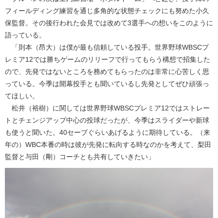
フィールディング練習を通じ多角的な状態チェックにも努めた小久
保監督。その後行われた会見では改めて3選手への想いをこのように
語っている。
「則本（昂大）は僕が最も信頼している投手。世界野球WBSCプ
レミア12では勝ちゲームのリリーフで行ってもらう構想で招集した
ので、先発ではないところを務めてもらったのは非常に心苦しく思
っている。今季は開幕投手とも聞いているし先発としてぜひ頑張っ
てほしい。
松井（裕樹）に関しては世界野球WBSCプレミア12ではストレー
トとチェンジアップ中心の投球だったが、今季はスライダーや新球
も使うと聞いた。40セーブぐらいあげるように期待している。（来
年の）WBC本番の時は彼が先発に転向する時なのかを考えて、梨田
監督と与田（剛）コーチとも共有していきたい」