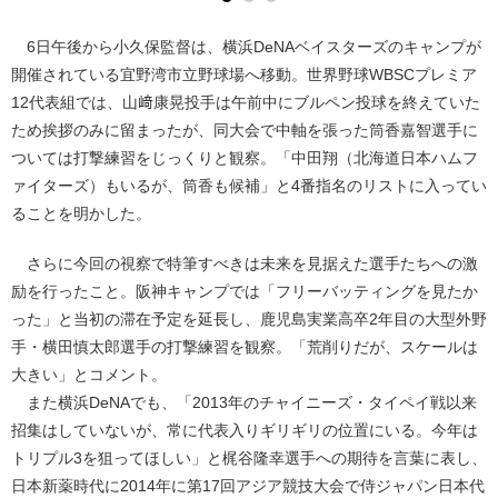
6日午後から小久保監督は、横浜DeNAベイスターズのキャンプが
開催されている宜野湾市立野球場へ移動。世界野球WBSCプレミア
12代表組では、山﨑康晃投手は午前中にブルペン投球を終えていた
ため挨拶のみに留まったが、同大会で中軸を張った筒香嘉智選手に
ついては打撃練習をじっくりと観察。「中田翔（北海道日本ハムフ
ァイターズ）もいるが、筒香も候補」と4番指名のリストに入ってい
ることを明かした。
さらに今回の視察で特筆すべきは未来を見据えた選手たちへの激
励を行ったこと。阪神キャンプでは「フリーバッティングを見たか
った」と当初の滞在予定を延長し、鹿児島実業高卒2年目の大型外野
手・横田慎太郎選手の打撃練習を観察。「荒削りだが、スケールは
大きい」とコメント。
また横浜DeNAでも、「2013年のチャイニーズ・タイペイ戦以来
招集はしていないが、常に代表入りギリギリの位置にいる。今年は
トリプル3を狙ってほしい」と梶谷隆幸選手への期待を言葉に表し、
日本新薬時代に2014年に第17回アジア競技大会で侍ジャパン日本代