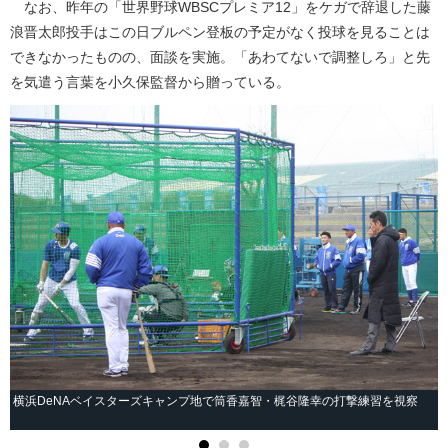
なお、昨年の「世界野球WBSCプレミア12」をケガで辞退した藤
浪晋太郎投手はこの日ブルペン登板の予定がなく投球を見ることは
できなかったものの、面談を実施。「あわてないで調整しろ」と先
を気遣う言葉を小久保監督から贈っている。
横浜DeNAベイスターズキャンプ地で筒香嘉智・梶谷隆幸の打撃練習を視察