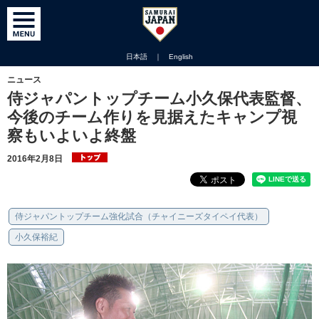
日本語
｜
English
ニュース
侍ジャパントップチーム小久保代表監督、
今後のチーム作りを見据えたキャンプ視
察もいよいよ終盤
2016年2月8日
侍ジャパントップチーム強化試合（チャイニーズタイペイ代表）
小久保裕紀