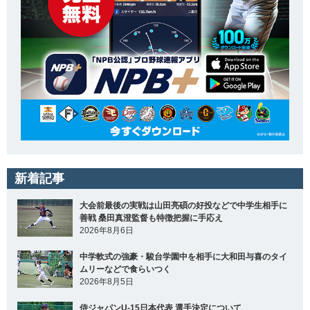
新着記事
大会前最後の実戦は山田亮碩の好投などで中学生相手に
善戦 桑田真澄監督も特徴把握に手応え
2026年8月6日
中学軟式の強豪・駿台学園中を相手に大和田与喜のタイ
ムリーなどで食らいつく
2026年8月5日
侍ジャパンU-15日本代表 選手決定について