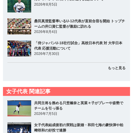
2026年8月5日
桑田真澄監督率いるU-12代表が直前合宿を開始 トップチ
ームの井口資仁監督が激励に訪れる
2026年8月4日
「侍ジャパンU-18壮行試合」高校日本代表 対 大学日本
代表 応援活動について
2026年7月30日
もっと見る
女子代表 関連記事
共同主将を務める只埜榛奈と英菜々子がプレーや姿勢で
チームを引っ張る
2026年7月5日
女子代表結成後初の実戦は新婚・和田七海の豪快弾や柏
﨑咲和の好投で連勝