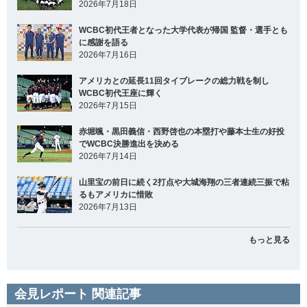
2026年7月18日
WCBC初代王者となった大学代表が帰国 監督・選手とも
に感謝を語る
2026年7月16日
アメリカとの延長11回タイブレークの総力戦を制し
WCBC初代王座に輝く
2026年7月15日
赤堀颯・黒田義信・西野啓也の本塁打や藤本士生の好投
でWCBC決勝進出を決める
2026年7月14日
山里宝の前日に続く2打点や大城海翔の三者連続三振で粘
るもアメリカに惜敗
2026年7月13日
もっと見る
会見レポート 関連記事