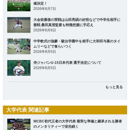
催決定！
2026年8月7日
大会前最後の実戦は山田亮碩の好投などで中学生相手に
善戦 桑田真澄監督も特徴把握に手応え
2026年8月6日
中学軟式の強豪・駿台学園中を相手に大和田与喜のタイ
ムリーなどで食らいつく
2026年8月5日
侍ジャパンU-15日本代表 選手決定について
2026年8月5日
もっと見る
大学代表 関連記事
WCBC初代王者の大学代表 着実な準備と継承される勝者
のメンタリティーで栄光続く