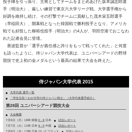
投手陣を引っ張り、主将としてチームをまとめあげた坂本誠志郎選
手（明治大）、厳しい練習で東京六大学リーグ戦、大学選手権から
好調を維持し続け、その打撃でチームに貢献した茂木栄五郎選手
（早稲田大）、開幕戦となった韓国戦で勝利投手となり、アメリカ
戦でも好投した柳裕也投手（明治大）の4人が、羽田空港でおこなわ
れた記者会見に登壇。
善波監督が「選手が責任感と誇りをもって戦ってくれた」と何度
も語ったように、侍ジャパン大学代表は、ユニバーシアードの野球
競技で史上初の金メダルという最高の結果で大会を終えた。
侍ジャパン大学代表 2015
大学代表 選手一覧
「学生注目！わが大学の侍ジャパン戦士」（大学代表選手紹介）
第28回 ユニバーシアード競技大会
大会概要
7月6日（月）18時 韓国
0 - 8
日本
試合レポート
7月7日（火）11時 日本
9 - 0
中国
試合レポート
7月8日（水）17時 日本
10 - 0
フランス
試合レポート