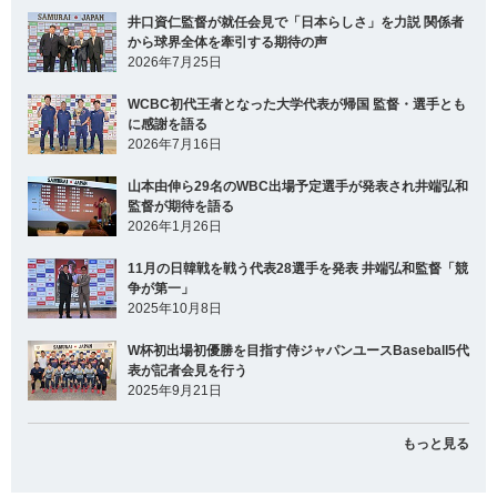
井口資仁監督が就任会見で「日本らしさ」を力説 関係者
から球界全体を牽引する期待の声
2026年7月25日
WCBC初代王者となった大学代表が帰国 監督・選手とも
に感謝を語る
2026年7月16日
山本由伸ら29名のWBC出場予定選手が発表され井端弘和
監督が期待を語る
2026年1月26日
11月の日韓戦を戦う代表28選手を発表 井端弘和監督「競
争が第一」
2025年10月8日
W杯初出場初優勝を目指す侍ジャパンユースBaseball5代
表が記者会見を行う
2025年9月21日
もっと見る