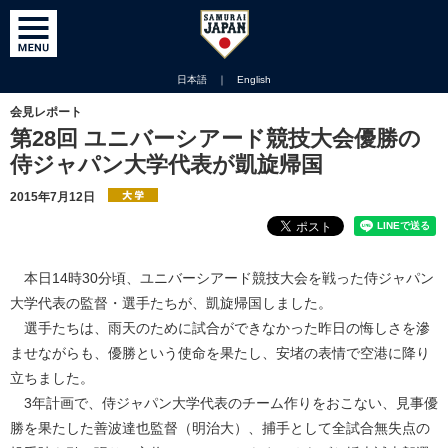
日本語
｜
English
会見レポート
第28回 ユニバーシアード競技大会優勝の
侍ジャパン大学代表が凱旋帰国
2015年7月12日
本日14時30分頃、ユニバーシアード競技大会を戦った侍ジャパン
大学代表の監督・選手たちが、凱旋帰国しました。
選手たちは、雨天のために試合ができなかった昨日の悔しさを滲
ませながらも、優勝という使命を果たし、安堵の表情で空港に降り
立ちました。
3年計画で、侍ジャパン大学代表のチーム作りをおこない、見事優
勝を果たした善波達也監督（明治大）、捕手として全試合無失点の