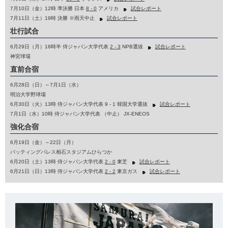
7月10日（金）12時 準決勝 日本
8 - 0
アメリカ
試合レポート
7月11日（土）19時 決勝 ※雨天中止
試合レポート
壮行試合
6月29日（月）18時半 侍ジャパン大学代表
2 - 3
NPB選抜
試合レポート
神宮球場
直前合宿
6月28日（日）～7月1日（水）
明治大学野球場
6月30日（火）13時 侍ジャパン大学代表 9 - 1 韓国大学選抜
試合レポート
7月1日（水）10時 侍ジャパン大学代表 （中止） JX-ENEOS
強化合宿
6月19日（金）～22日（月）
バッティングパレス相石スタジアムひらつか
6月20日（土）13時 侍ジャパン大学代表
2 - 0
東芝
試合レポート
6月21日（日）13時 侍ジャパン大学代表
2 - 2
東京ガス
試合レポート