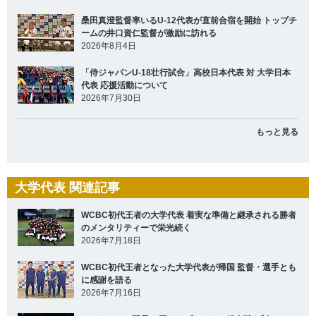
桑田真澄監督率いるU-12代表が直前合宿を開始 トップチ
ームの井口資仁監督が激励に訪れる
2026年8月4日
「侍ジャパンU-18壮行試合」高校日本代表 対 大学日本
代表 応援活動について
2026年7月30日
もっと見る
大学代表 関連記事
WCBC初代王者の大学代表 着実な準備と継承される勝者
のメンタリティーで栄光続く
2026年7月18日
WCBC初代王者となった大学代表が帰国 監督・選手とも
に感謝を語る
2026年7月16日