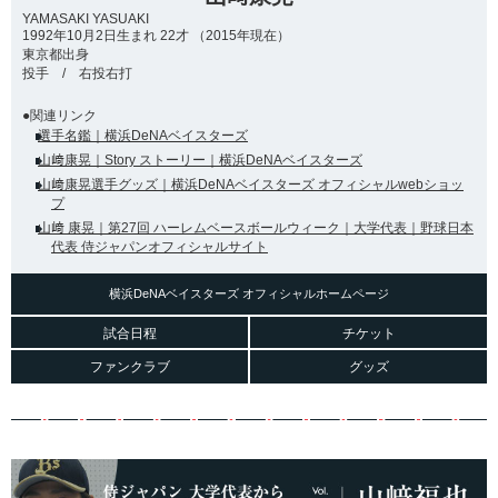
YAMASAKI YASUAKI
1992年10月2日生まれ 22才 （2015年現在）
東京都出身
投手 / 右投右打
●関連リンク
選手名鑑｜横浜DeNAベイスターズ
山﨑康晃｜Story ストーリー｜横浜DeNAベイスターズ
山﨑康晃選手グッズ｜横浜DeNAベイスターズ オフィシャルwebショッ
プ
山﨑 康晃｜第27回 ハーレムベースボールウィーク｜大学代表｜野球日本
代表 侍ジャパンオフィシャルサイト
横浜DeNAベイスターズ オフィシャルホームページ
試合日程
チケット
ファンクラブ
グッズ