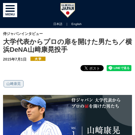
日本語
｜
English
侍ジャパンインタビュー
大学代表からプロの扉を開けた男たち／横
浜DeNA山﨑康晃投手
2015年7月1日
山﨑康晃