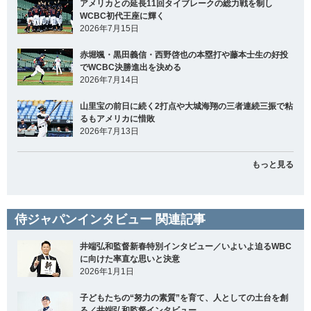
アメリカとの延長11回タイブレークの総力戦を制し
WCBC初代王座に輝く
2026年7月15日
赤堀颯・黒田義信・西野啓也の本塁打や藤本士生の好投
でWCBC決勝進出を決める
2026年7月14日
山里宝の前日に続く2打点や大城海翔の三者連続三振で粘
るもアメリカに惜敗
2026年7月13日
もっと見る
侍ジャパンインタビュー 関連記事
井端弘和監督新春特別インタビュー／いよいよ迫るWBC
に向けた率直な思いと決意
2026年1月1日
子どもたちの“努力の素質”を育て、人としての土台を創
る／井端弘和監督インタビュー