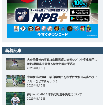
新着記事
大会前最後の実戦は山田亮碩の好投などで中学生相手に
善戦 桑田真澄監督も特徴把握に手応え
2026年8月6日
中学軟式の強豪・駿台学園中を相手に大和田与喜のタイ
ムリーなどで食らいつく
2026年8月5日
侍ジャパンU-15日本代表 選手決定について
2026年8月5日