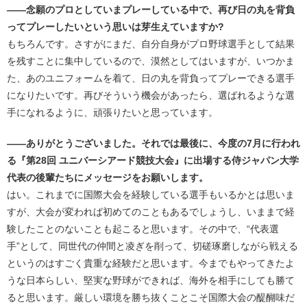
――念願のプロとしていまプレーしている中で、再び日の丸を背負
ってプレーしたいという思いは芽生えていますか?
もちろんです。さすがにまだ、自分自身がプロ野球選手として結果
を残すことに集中しているので、漠然としてはいますが、いつかま
た、あのユニフォームを着て、日の丸を背負ってプレーできる選手
になりたいです。再びそういう機会があったら、選ばれるような選
手になれるように、頑張りたいと思っています。
――ありがとうございました。それでは最後に、今度の7月に行われ
る『第28回 ユニバーシアード競技大会』に出場する侍ジャパン大学
代表の後輩たちにメッセージをお願いします。
はい。これまでに国際大会を経験している選手もいるかとは思いま
すが、大会が変われば初めてのこともあるでしょうし、いままで経
験したことのないことも起こると思います。その中で、“代表選
手”として、同世代の仲間と凌ぎを削って、切磋琢磨しながら戦える
というのはすごく貴重な経験だと思います。今までもやってきたよ
うな日本らしい、堅実な野球ができれば、海外を相手にしても勝て
ると思います。厳しい環境を勝ち抜くことこそ国際大会の醍醐味だ