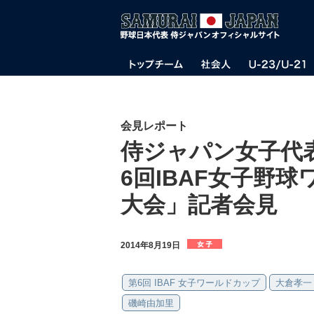
会見レポート
侍ジャパン女子代表 「
6回IBAF女子野球
大会」記者会見
2014年8月19日
第6回 IBAF 女子ワールドカップ
大倉孝一
磯崎由加里