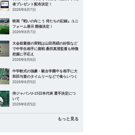
者プレゼント配布決定！
2026年8月7日
映画『戦いの向こう 侍たちの記録』ユニ
フォーム展示 開催決定！
2026年8月7日
大会前最後の実戦は山田亮碩の好投など
で中学生相手に善戦 桑田真澄監督も特徴
把握に手応え
2026年8月6日
中学軟式の強豪・駿台学園中を相手に大
和田与喜のタイムリーなどで食らいつく
2026年8月5日
侍ジャパンU-15日本代表 選手決定につ
いて
2026年8月5日
もっと見る