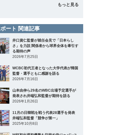
もっと見る
ポート 関連記事
井口資仁監督が就任会見で「日本らし
さ」を力説 関係者から球界全体を牽引す
る期待の声
2026年7月25日
WCBC初代王者となった大学代表が帰国
監督・選手ともに感謝を語る
2026年7月16日
山本由伸ら29名のWBC出場予定選手が
発表され井端弘和監督が期待を語る
2026年1月26日
11月の日韓戦を戦う代表28選手を発表
井端弘和監督「競争が第一」
2025年10月8日