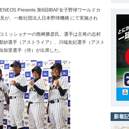
OS Presents 第6回IBAF女子野球ワールドカ
会見が、一般社団法人日本野球機構 にて実施され
Bコミッショナーの熊﨑勝彦氏、選手は主将の志村
梨紗選手（アストライア）、川端友紀選手（アスト
由加里選手（侍）が出席した。
新着