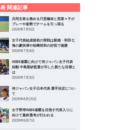
表 関連記事
共同主将を務める只埜榛奈と英菜々子が
プレーや姿勢でチームを引っ張る
2026年7月5日
女子代表結成後初の実戦は新婚・和田七
海の豪快弾や柏﨑咲和の好投で連勝
2026年7月4日
W杯8連覇に向けて侍ジャパン女子代表
始動 中島梨紗監督が示した新たな目標と
は
2026年7月3日
侍ジャパン女子日本代表 選手決定につい
て
2026年6月15日
女子野球W杯8連覇を目指す代表入りに
向けて最終選考が行われる
2026年6月7日