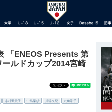
ENEOS Presents 第
ワールドカップ2014宮崎
志村亜貴子
中島梨紗
川端友紀
六角彩子