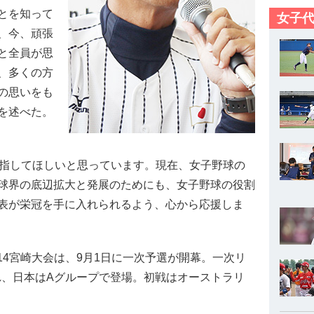
とを知って
女子代
、今、頑張
と全員が思
、多くの方
の思いをも
を述べた。
目指してほしいと思っています。現在、女子野球の
球界の底辺拡大と発展のためにも、女子野球の役割
表が栄冠を手に入れられるよう、心から応援しま
014宮崎大会は、9月1日に一次予選が開幕。一次リ
れ、日本はAグループで登場。初戦はオーストラリ