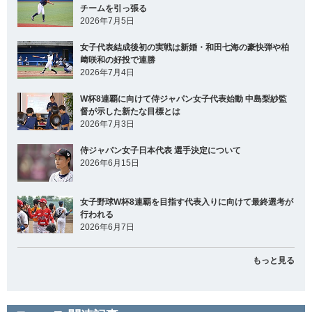
チームを引っ張る
2026年7月5日
女子代表結成後初の実戦は新婚・和田七海の豪快弾や柏
﨑咲和の好投で連勝
2026年7月4日
W杯8連覇に向けて侍ジャパン女子代表始動 中島梨紗監
督が示した新たな目標とは
2026年7月3日
侍ジャパン女子日本代表 選手決定について
2026年6月15日
女子野球W杯8連覇を目指す代表入りに向けて最終選考が
行われる
2026年6月7日
もっと見る