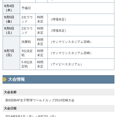
9月4日
予備日
（木）
9月5日
2次ラウ
時間
（球場未定）
（金）
ンド
未定
9月6日
2次ラウ
時間
（球場未定）
（土）
ンド
未定
時間
決勝戦
（サンマリンスタジアム宮崎）
未定
9月7日
3位決定
時間
（サンマリンスタジアム宮崎）
（日）
戦
未定
5-8位決
時間
（アイビースタジアム）
定戦
未定
大会情報
大会名称
第6回IBAF女子野球ワールドカップ2014宮崎大会
大会日程
2014年9月1日（月）～9月7日（日）