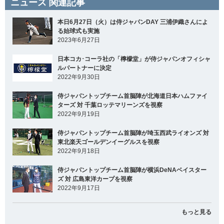
ニュース 関連記事
本日6月27日（火）は侍ジャパンDAY 三浦伊織さんによ
る始球式も実施
2023年6月27日
日本コカ･コーラ社の「檸檬堂」が侍ジャパンオフィシャ
ルパートナーに決定
2022年9月30日
侍ジャパントップチーム首脳陣が北海道日本ハムファイ
ターズ 対 千葉ロッテマリーンズを視察
2022年9月19日
侍ジャパントップチーム首脳陣が埼玉西武ライオンズ 対
東北楽天ゴールデンイーグルスを視察
2022年9月18日
侍ジャパントップチーム首脳陣が横浜DeNAベイスター
ズ 対 広島東洋カープを視察
2022年9月17日
もっと見る