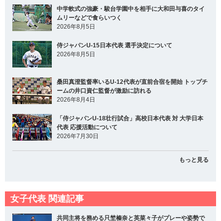
中学軟式の強豪・駿台学園中を相手に大和田与喜のタイ
ムリーなどで食らいつく
2026年8月5日
侍ジャパンU-15日本代表 選手決定について
2026年8月5日
桑田真澄監督率いるU-12代表が直前合宿を開始 トップチ
ームの井口資仁監督が激励に訪れる
2026年8月4日
「侍ジャパンU-18壮行試合」高校日本代表 対 大学日本
代表 応援活動について
2026年7月30日
もっと見る
女子代表 関連記事
共同主将を務める只埜榛奈と英菜々子がプレーや姿勢で