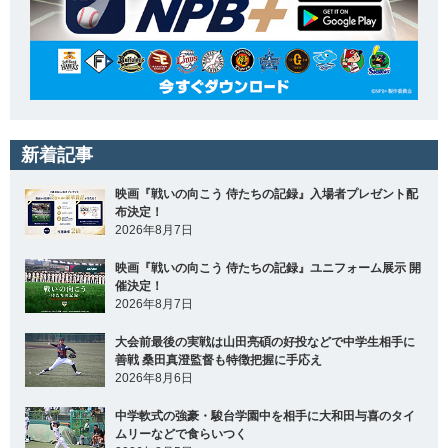
新着記事
映画『戦いの向こう 侍たちの記録』入場者プレゼント配
布決定！
2026年8月7日
映画『戦いの向こう 侍たちの記録』ユニフォーム展示 開
催決定！
2026年8月7日
大会前最後の実戦は山田亮碩の好投などで中学生相手に
善戦 桑田真澄監督も特徴把握に手応え
2026年8月6日
中学軟式の強豪・駿台学園中を相手に大和田与喜のタイ
ムリーなどで食らいつく