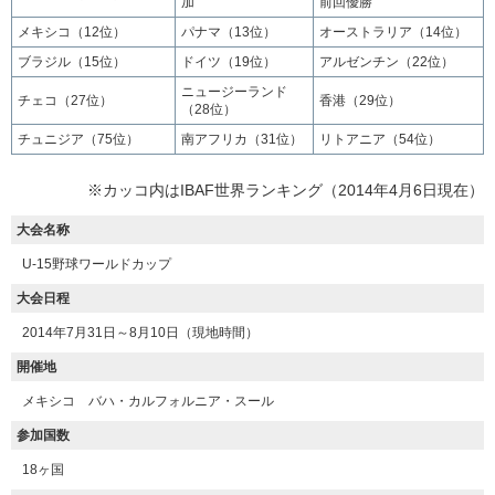
加
前回優勝
メキシコ（12位）
パナマ（13位）
オーストラリア（14位）
ブラジル（15位）
ドイツ（19位）
アルゼンチン（22位）
ニュージーランド
チェコ（27位）
香港（29位）
（28位）
チュニジア（75位）
南アフリカ（31位）
リトアニア（54位）
※カッコ内はIBAF世界ランキング（2014年4月6日現在）
大会名称
U‐15野球ワールドカップ
大会日程
2014年7月31日～8月10日（現地時間）
開催地
メキシコ バハ・カルフォルニア・スール
参加国数
18ヶ国