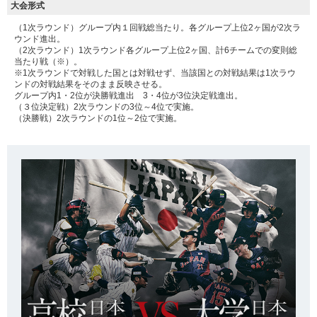
大会形式
（1次ラウンド）グループ内１回戦総当たり。各グループ上位2ヶ国が2次ラ
ウンド進出。
（2次ラウンド）1次ラウンド各グループ上位2ヶ国、計6チームでの変則総
当たり戦（※）。
※1次ラウンドで対戦した国とは対戦せず、当該国との対戦結果は1次ラウ
ンドの対戦結果をそのまま反映させる。
グループ内1・2位が決勝戦進出 3・4位が3位決定戦進出。
（３位決定戦）2次ラウンドの3位～4位で実施。
（決勝戦）2次ラウンドの1位～2位で実施。