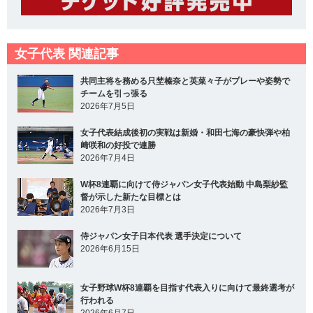
女子代表 関連記事
共同主将を務める只埜榛奈と英菜々子がプレーや姿勢で
チームを引っ張る
2026年7月5日
女子代表結成後初の実戦は新婚・和田七海の豪快弾や柏
﨑咲和の好投で連勝
2026年7月4日
W杯8連覇に向けて侍ジャパン女子代表始動 中島梨紗監
督が示した新たな目標とは
2026年7月3日
侍ジャパン女子日本代表 選手決定について
2026年6月15日
女子野球W杯8連覇を目指す代表入りに向けて最終選考が
行われる