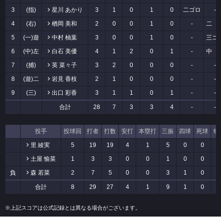
3
(指)
星川 あかり
3
1
0
1
0
二ゴロ
-
4
(右)
楢岡 美和
2
0
0
1
0
-
二 
5
(一)遊
中村 柚葉
3
0
0
1
0
-
三ゴ
6
(中)左
白石 美優
4
1
2
0
1
-
中 
7
(捕)
英 菜々子
3
2
0
0
0
-
-
8
(遊)二
岩見 香枝
2
1
0
0
0
-
-
9
(三)
出口 彩香
3
1
1
0
1
-
-
合計
28
7
3
3
4
-
-
投手
投球回
打者
打数
安打
本塁打
三振
四球
死球
犠
里 綾実
5
19
19
4
1
5
0
0
土屋 愉菜
1
3
3
0
0
1
0
0
負
森 若菜
2
7
5
0
0
3
1
0
合計
8
29
27
4
1
9
1
0
※上記スコアは公式記録とは異なる場合がございます。