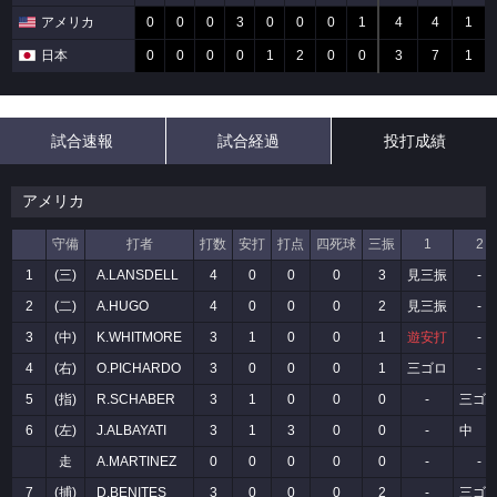
アメリカ
0
0
0
3
0
0
0
1
4
4
1
日本
0
0
0
0
1
2
0
0
3
7
1
試合速報
試合経過
投打成績
アメリカ
守備
打者
打数
安打
打点
四死球
三振
1
2
1
(三)
A.LANSDELL
4
0
0
0
3
見三振
-
2
(二)
A.HUGO
4
0
0
0
2
見三振
-
3
(中)
K.WHITMORE
3
1
0
0
1
遊安打
-
4
(右)
O.PICHARDO
3
0
0
0
1
三ゴロ
-
5
(指)
R.SCHABER
3
1
0
0
0
-
三ゴ
6
(左)
J.ALBAYATI
3
1
3
0
0
-
中 
走
A.MARTINEZ
0
0
0
0
0
-
-
7
(捕)
D.BENITES
3
0
0
0
2
-
三ゴ