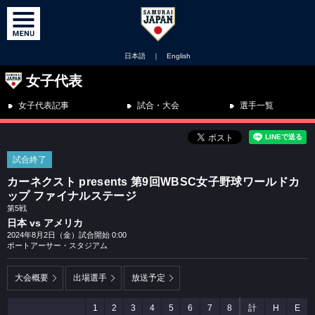
日本語
｜
English
女子代表
女子代表記事
試合・大会
選手一覧
試合終了
カーネクスト presents 第9回WBSC女子野球ワールドカ
ップ ファイナルステージ
第5戦
日本 vs アメリカ
2024年8月2日（金）試合開始 0:00
ポートアーサー・スタジアム
大会概要
出場選手
放送予定
1
2
3
4
5
6
7
8
計
H
E