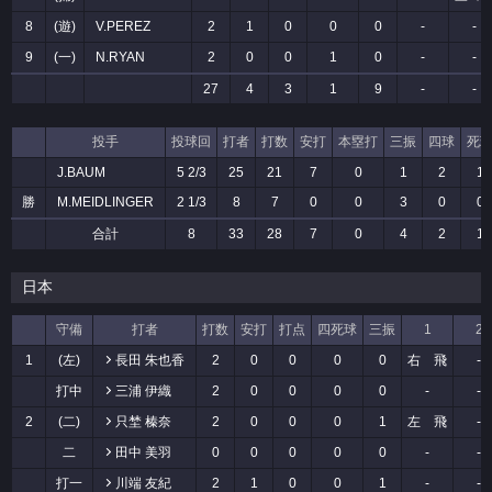
8
(遊)
V.PEREZ
2
1
0
0
0
-
-
9
(一)
N.RYAN
2
0
0
1
0
-
-
27
4
3
1
9
-
-
投手
投球回
打者
打数
安打
本塁打
三振
四球
死
J.BAUM
5 2/3
25
21
7
0
1
2
1
勝
M.MEIDLINGER
2 1/3
8
7
0
0
3
0
0
合計
8
33
28
7
0
4
2
1
日本
守備
打者
打数
安打
打点
四死球
三振
1
2
1
(左)
長田 朱也香
2
0
0
0
0
右 飛
-
打中
三浦 伊織
2
0
0
0
0
-
-
2
(二)
只埜 榛奈
2
0
0
0
1
左 飛
-
二
田中 美羽
0
0
0
0
0
-
-
打一
川端 友紀
2
1
0
0
1
-
-