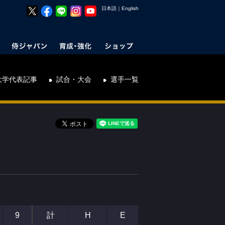
日本語
｜
English
大学代表記事
試合・大会
選手一覧
9
計
H
E