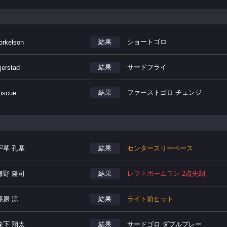
結果
ショートゴロ
orkelson
結果
サードフライ
jerstad
結果
ファーストゴロ チェンジ
oscue
宇草 孔基
結果
センタースリーベース
海野 隆司
結果
レフトホームラン 2点先制
篠原 涼
結果
ライト前ヒット
森下 翔太
結果
サードゴロ ダブルプレー