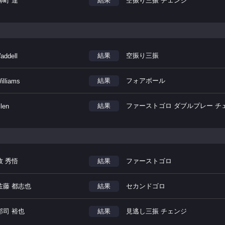
柳町 達
結果
空振り三振 チェンジ
結果
空振り三振
addell
結果
フォアボール
illiams
結果
ファーストゴロ ダブルプレー チ
llen
牧 秀悟
結果
ファーストゴロ
佐藤 都志也
結果
セカンドゴロ
郡司 裕也
結果
見逃し三振 チェンジ