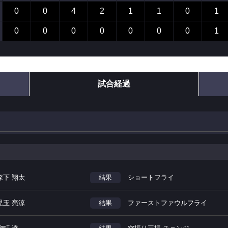
0
0
4
2
1
1
0
1
0
0
0
0
0
0
0
1
試合経過
森下 翔太
結果
ショートフライ
児玉 亮涼
結果
ファーストファウルフライ