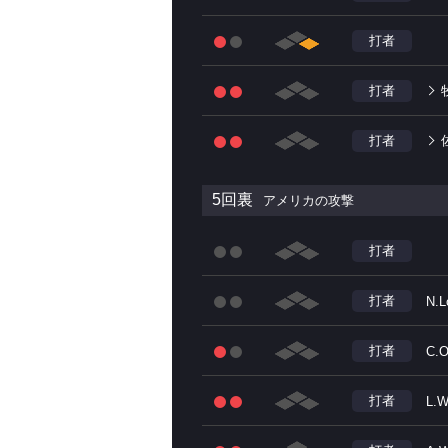
打者
打者
打者
5回裏
アメリカの攻撃
打者
打者
N.L
打者
C.O
打者
L.W