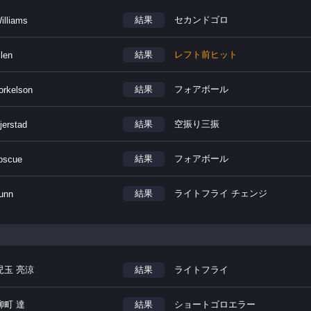
結果
セカンドゴロ
illiams
結果
レフト前ヒット
llen
結果
フォアボール
orkelson
結果
空振り三振
jerstad
結果
フォアボール
oscue
結果
ライトフライ チェンジ
unn
児玉 亮涼
結果
ライトフライ
柳町 達
結果
ショートゴロエラー