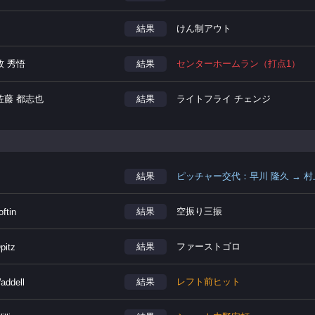
結果
けん制アウト
牧 秀悟
結果
センターホームラン（打点1）
佐藤 都志也
結果
ライトフライ チェンジ
結果
ピッチャー交代：早川 隆久 → 村
結果
空振り三振
oftin
結果
ファーストゴロ
pitz
結果
レフト前ヒット
addell