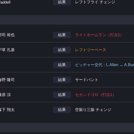
結果
レフトフライ チェンジ
addell
郡司 裕也
結果
ライトホームラン（打点1）
宇草 孔基
結果
レフトツーベース
結果
ピッチャー交代：L.Allen → A.Burl
海野 隆司
結果
サードバント
篠原 涼
結果
セカンドゴロ（打点1）
森下 翔太
結果
空振り三振 チェンジ