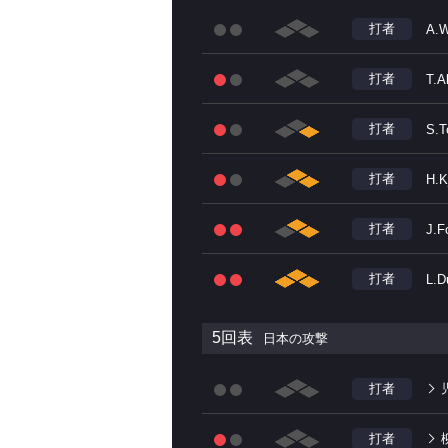
打者
A.W
打者
T.A
打者
S.T
打者
H.K
打者
J.F
打者
L.D
5回表
日本の攻撃
打者
打者