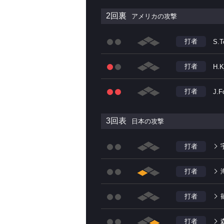
2回裏
アメリカの攻撃
打者
S.T
打者
H.K
打者
J.F
3回表
日本の攻撃
打者
打者
打者
打者