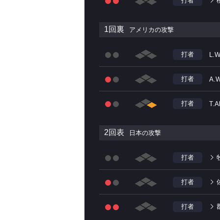
打者
1回裏
アメリカの攻撃
打者
L.W
打者
A.W
打者
T.A
2回表
日本の攻撃
打者
打者
打者