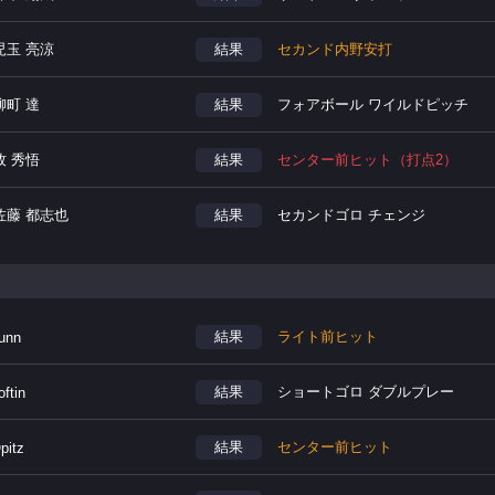
児玉 亮涼
結果
セカンド内野安打
柳町 達
結果
フォアボール ワイルドピッチ
牧 秀悟
結果
センター前ヒット（打点2）
佐藤 都志也
結果
セカンドゴロ チェンジ
結果
ライト前ヒット
unn
結果
ショートゴロ ダブルプレー
oftin
結果
センター前ヒット
pitz