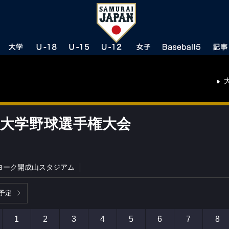
米大学野球選手権大会
ヨーク開成山スタジアム
予定
1
2
3
4
5
6
7
8