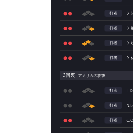
打者
打者
打者
打者
3回裏
アメリカの攻撃
打者
L.D
打者
N.L
打者
C.O