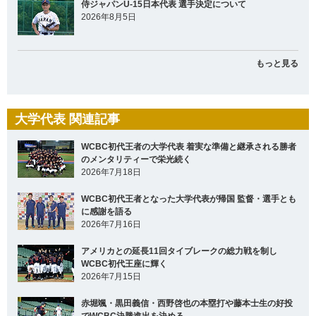
侍ジャパンU-15日本代表 選手決定について
2026年8月5日
もっと見る
大学代表 関連記事
WCBC初代王者の大学代表 着実な準備と継承される勝者
のメンタリティーで栄光続く
2026年7月18日
WCBC初代王者となった大学代表が帰国 監督・選手とも
に感謝を語る
2026年7月16日
アメリカとの延長11回タイブレークの総力戦を制し
WCBC初代王座に輝く
2026年7月15日
赤堀颯・黒田義信・西野啓也の本塁打や藤本士生の好投
でWCBC決勝進出を決める