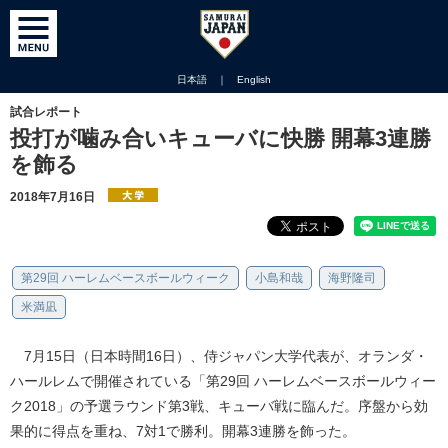
日本語
｜
English
試合レポート
投打が噛み合いキューバに快勝 開幕3連勝
を飾る
2018年7月16日
第29回 ハーレムベースボールウィーク
小島和哉
海野隆司
米満凪
7月15日（日本時間16日）、侍ジャパン大学代表が、オランダ・
ハールレムで開催されている「第29回 ハーレムベースボールウィー
ク2018」の予選ラウンド第3戦、キューバ戦に臨んだ。序盤から効
果的に得点を重ね、7対1で勝利。開幕3連勝を飾った。