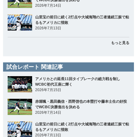
2026年7月14日
山里宝の前日に続く2打点や大城海翔の三者連続三振で粘
るもアメリカに惜敗
2026年7月13日
もっと見る
試合レポート 関連記事
アメリカとの延長11回タイブレークの総力戦を制し
WCBC初代王座に輝く
2026年7月15日
赤堀颯・黒田義信・西野啓也の本塁打や藤本士生の好投
でWCBC決勝進出を決める
2026年7月14日
山里宝の前日に続く2打点や大城海翔の三者連続三振で粘
るもアメリカに惜敗
2026年7月13日