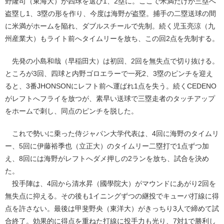
野隆司（東海大）が四球を選び1、2塁に。ここで米満だけが三塁へ
盗塁し1、3塁の形を作り、今度は海野が盗塁。捕手の二塁送球の間
に米満がホームを陥れ、ダブルスチールで先制。続く児玉亮涼（九
州産業大）もライト前へタイムリーを放ち、この回2点を先制する。
先発の小島和哉（早稲田大）は初回、2回を無失点で切り抜ける。
ところが3回、四球と内野ゴロエラーで一死2、3塁のピンチを迎え
ると、3番JHONSONにレフト前へ運ばれ1点を失う。続くCEDENO
がレフトへフライを放つが、素早い送球で三塁走者のタッチアップ
をホームで刺し、同点のピンチを脱した。
これで勢いに乗った侍ジャパン大学代表は、4回に海野のタイムリ
ー、5回に伊藤裕季也（立正大）のタイムリー二塁打で1点ずつ加
え、8回には海野がレフトへダメ押しの2ランを放ち、試合を決め
た。
投手陣は、4回から清水昇（國學院大）がマウンドにあがり2回を
無失点に抑える。その後も1イニングずつの継投でキューバ打線に得
点を許さない。最後は甲斐野央（東洋大）がきっちり3人で締めて試
合終了。効果的に得点を重ねた打線に投手力も光り、7対1で勝利し