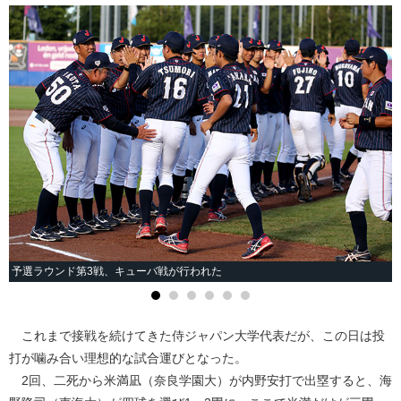
予選ラウンド第3戦、キューバ戦が行われた
これまで接戦を続けてきた侍ジャパン大学代表だが、この日は投
打が噛み合い理想的な試合運びとなった。
2回、二死から米満凪（奈良学園大）が内野安打で出塁すると、海