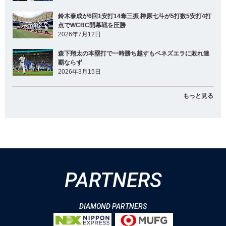
鈴木泰成が6回1安打14奪三振 榊原七斗が5打数5安打4打
点でWCBC開幕戦を圧勝
2026年7月12日
森下翔太の本塁打で一時勝ち越すもベネズエラに敗れ連
覇ならず
2026年3月15日
もっと見る
PARTNERS
DIAMOND PARTNERS