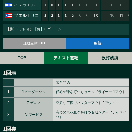
イスラエル
0
0
0
0
0
0
0
0
0
0
2
プエルトリコ
3
3
0
0
3
0
0
1X
10
11
0
【勝】J.デレオン【負】C.ゴードン
自動更新 OFF
更新
TOP
テキスト速報
投打成績
1回表
試合開始
1
J.ピーダーソン
低めの球を打つもセカンドライナー 1アウト
2
Z.ゲロフ
空振り三振でバッターアウト 2アウト
高めの真っ直ぐを打つもセンターフライ 3ア
3
M.マービス
ウト
1回裏