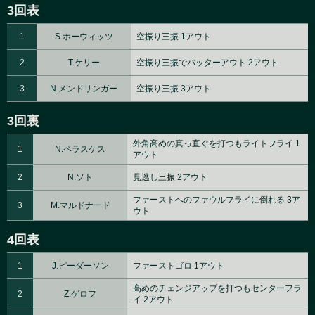
3回表
1
S.ホーウィッツ
空振り三振 1アウト
2
T.ケリー
空振り三振でバッターアウト 2アウト
3
N.メンドリンガー
空振り三振 3アウト
3回裏
外角高めの真っ直ぐを打つもライトフライ 1
1
N.ベラスケス
アウト
2
N.ソト
見逃し三振 2アウト
ファーストへのファウルフライに倒れる 3ア
3
M.マルドナード
ウト
4回表
1
J.ピーダーソン
ファーストゴロ 1アウト
高めのチェンジアップを打つもセンターフラ
2
Z.ゲロフ
イ 2アウト