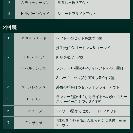
2
A.ディッカーソン
見逃し三振 2アウト
3
R.ラバーンウェイ
ショートフライ 3アウト
2回裏
1
M.マルドナード
レフトへのヒットを放つ 1塁
投手交代:C.ゴードン→B.ゴールド
2
F.リンドーア
四球を選ぶ 1,2塁
3
E.ヘルナンデス
ランナー1,2塁の1-2からレフトへの二塁打
S.ホーウィッツ(左):後逸 プ5-0イ 2塁
4
M.J.メレンデス
外角の球を打つもレフトフライ 1アウト
ランナー2塁の1-1からライトへのタイムリー
5
E.リベラ
スリーベース！ プ6-0イ 3塁
6
J.バイエズ
1アウト3塁からセカンドゴロ 2アウト
7球粘るも外角低めの真っ直ぐに見逃し三振
7
E.ロサリオ
3アウト