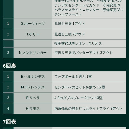
守備交代:ライトH.ラモス 守備変更:E.ヘル
ナンデスセンター→セカンド 守備変更:N.
ベラスケスライト→センター 守備変更:V.マ
チン→ファースト
1
S.ホーウィッツ
見逃し三振 1アウト
2
T.ケリー
見逃し三振 2アウト
投手交代:J.デレオン→Y.リオス
3
N.メンドリンガー
空振り三振でバッターアウト 3アウト
6回裏
1
E.ヘルナンデス
フォアボールを選ぶ 1塁
2
M.J.メレンデス
センターへのヒットを放つ 1,2塁
3
E.リベラ
4-3のダブルプレー 2アウト3塁
4
H.ラモス
内角低めの球を打つもライトフライ 3アウト
7回表