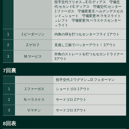
投手交代:Y.リオス→E.O.ディアス 守備交
代:セカンドE.ディアス 守備交代:センター
J.ファーガス 守備変更:E.ヘルナンデスセカ
ンド→ショート 守備変更:H.ラモスライト
→レフト 守備変更:N.ベラスケスセンター
→ライト
1
J.ピーダーソン
内角の球を打つもセンターフライ 1アウト
2
Z.ゲロフ
見逃し三振でバッターアウト！ 2アウト
外角のストレートを打つもセカンドライナー
3
M.マービス
3アウト
7回裏
投手交代:J.ワグマン→D.フェダーマン
1
J.ファーガス
ショートゴロ 1アウト
2
N.ベラスケス
サードゴロ 2アウト
3
V.マチン
サードゴロ 3アウト
8回表