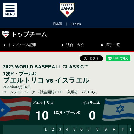
日本語
｜
English
トップチーム
トップチーム記事
試合・大会
選手一覧
2023 WORLD BASEBALL CLASSIC™
1次R・プールD
プエルトリコ vs イスラエル
2023年03月14日
ローンデポ・パーク
試合開始:8:00
入場者：27,813人
プエルトリコ
イスラエル
10
0
1次R・プールD
1
2
3
4
5
6
7
8
9
R
H
E