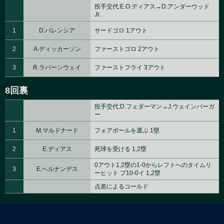
投手交代:E.O.ディアス→D.アンダーウッド
Jr.
1
D.バレンシア
サードゴロ 1アウト
2
A.ディッカーソン
ファーストゴロ 2アウト
3
R.ラバーンウェイ
ファーストフライ 3アウト
8回裏
投手交代:D.フェダーマン→J.ウェインバーガ
ー
1
M.マルドナード
フォアボールを選ぶ 1塁
2
E.ディアス
死球を受ける 1,2塁
0アウト1,2塁の1-0からレフトへのタイムリ
3
E.ヘルナンデス
ーヒット プ10-0イ 1,2塁
点差によるコールド