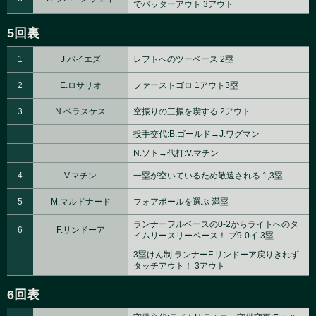
でバッターアウト 3アウト
5回裏
1
J.バイエズ
レフトへのツーベース 2塁
2
E.ロサリオ
ファーストゴロ 1アウト3塁
3
N.ベラスケス
空振りの三振を喫する 2アウト
投手交代:B.ゴールド→J.ワグマン
N.ソト→代打:V.マチン
4
V.マチン
一塁が空いているため敬遠される 1,3塁
5
M.マルドナード
フォアボールを選ぶ 満塁
ランナーフルベースの0-2からライトへのタ
6
F.リンドーア
イムリースリーベース！ プ9-0イ 3塁
3塁けん制:ランナーF.リンドーア戻りきれず
タッチアウト！ 3アウト
6回表