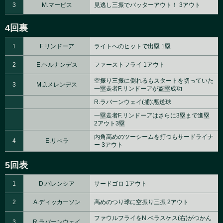
3
M.マービス
見逃し三振でバッターアウト！ 3アウト
4回裏
1
F.リンドーア
ライトへのヒットで出塁 1塁
2
E.ヘルナンデス
ファーストフライ 1アウト
空振り三振に倒れるもスタートを切っていた
3
M.J.メレンデス
一塁走者F.リンドーアが盗塁成功
R.ラバーンウェイ(捕):悪送球
一塁走者F.リンドーアはさらに3塁まで進塁
2アウト3塁
内角高めのツーシームを打つもサードライナ
4
E.リベラ
ー 3アウト
5回表
1
D.バレンシア
サードゴロ 1アウト
2
A.ディッカーソン
高めのつり球に空振り三振 2アウト
ファウルフライをN.ベラスケス(右)がつかん
3
R.ラバーンウェイ