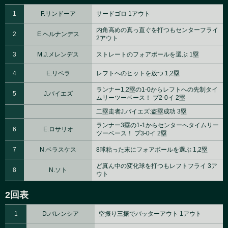
1
F.リンドーア
サードゴロ 1アウト
内角高めの真っ直ぐを打つもセンターフライ
2
E.ヘルナンデス
2アウト
3
M.J.メレンデス
ストレートのフォアボールを選ぶ 1塁
4
E.リベラ
レフトへのヒットを放つ 1,2塁
ランナー1,2塁の1-0からレフトへの先制タイ
5
J.バイエズ
ムリーツーベース！ プ2-0イ 2塁
二塁走者J.バイエズ:盗塁成功 3塁
ランナー3塁の1-1からセンターへタイムリー
6
E.ロサリオ
ツーベース！ プ3-0イ 2塁
7
N.ベラスケス
8球粘った末にフォアボールを選ぶ 1,2塁
ど真ん中の変化球を打つもレフトフライ 3ア
8
N.ソト
ウト
2回表
1
D.バレンシア
空振り三振でバッターアウト 1アウト