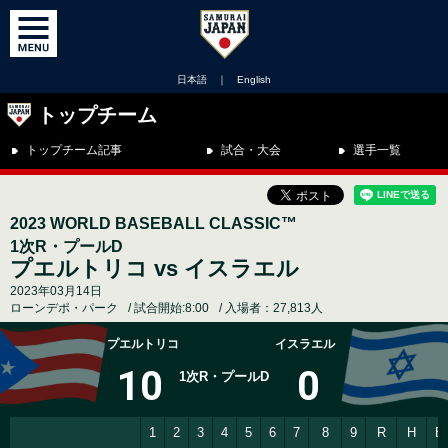
日本語
｜
English
トップチーム
トップチーム記事
試合・大会
選手一覧
2023 WORLD BASEBALL CLASSIC™
1次R・プールD
プエルトリコ vs イスラエル
2023年03月14日
ローンデポ・パーク
試合開始:8:00
入場者：27,813人
プエルトリコ
イスラエル
10
0
1次R・プールD
1
2
3
4
5
6
7
8
9
R
H
E