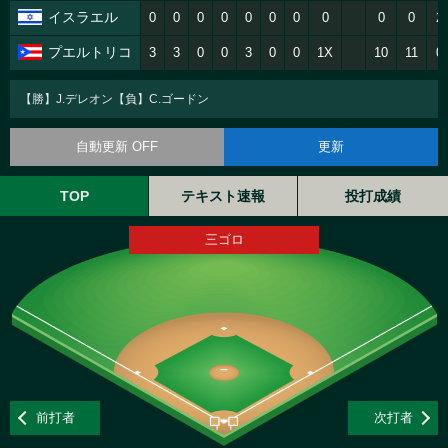
イスラエル
0
0
0
0
0
0
0
0
0
0
2
プエルトリコ
3
3
0
0
3
0
0
1X
10
11
0
【勝】J.デレオン【負】C.ゴードン
自動更新 OFF
更新
TOP
テキスト速報
投打成績