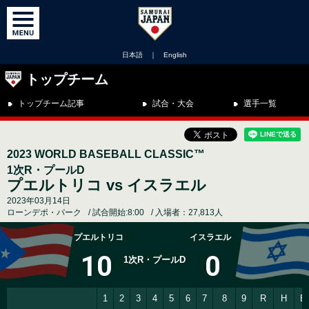
日本語
｜
English
トップチーム
トップチーム記事
試合・大会
選手一覧
2023 WORLD BASEBALL CLASSIC™
1次R・プールD
プエルトリコ vs イスラエル
2023年03月14日
ローンデポ・パーク
試合開始:8:00
入場者：27,813人
プエルトリコ
イスラエル
10
0
1次R・プールD
1
2
3
4
5
6
7
8
9
R
H
E