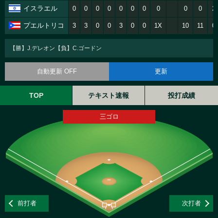
イスラエル
0
0
0
0
0
0
0
0
0
0
2
プエルトリコ
3
3
0
0
3
0
0
1X
10
11
0
【勝】J.デレオン【負】C.ゴードン
自動更新 OFF
更新
TOP
テキスト速報
投打成績