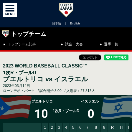
日本語
｜
English
トップチーム
トップチーム記事
試合・大会
選手一覧
2023 WORLD BASEBALL CLASSIC™
1次R・プールD
プエルトリコ vs イスラエル
2023年03月14日
ローンデポ・パーク
試合開始:8:00
入場者：27,813人
プエルトリコ
イスラエル
10
0
1次R・プールD
1
2
3
4
5
6
7
8
9
R
H
E