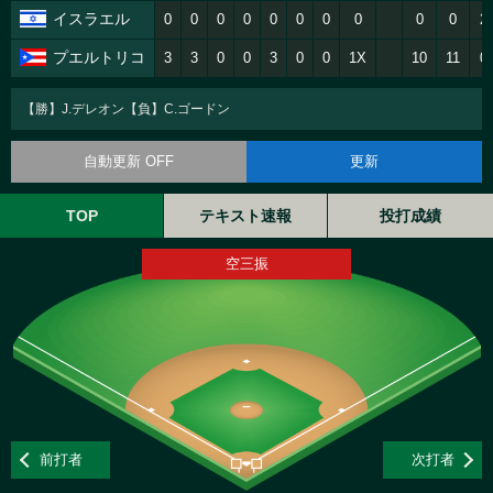
イスラエル
0
0
0
0
0
0
0
0
0
0
2
プエルトリコ
3
3
0
0
3
0
0
1X
10
11
0
【勝】J.デレオン【負】C.ゴードン
自動更新 OFF
更新
TOP
テキスト速報
投打成績