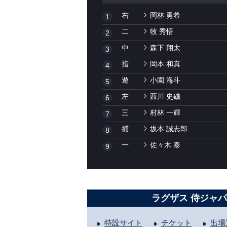
右
岡林 勇希
1
二
牧 秀悟
2
中
森下 翔太
3
指
岡本 和真
4
遊
小園 海斗
5
左
西川 史礁
6
三
村林 一輝
7
捕
坂本 誠志郎
8
一
佐々木 泰
9
ラグザス 侍ジャパン
特設サイト
チケット
出場