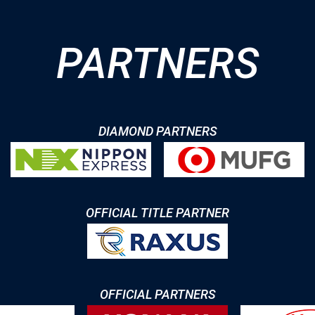
PARTNERS
DIAMOND PARTNERS
OFFICIAL TITLE PARTNER
OFFICIAL PARTNERS