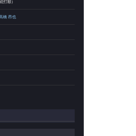
続打順）
高橋 昂也
ト