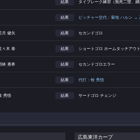
結果
タイブレーク練習（無死二塁、継
結果
ピッチャー交代：菊地 ハルン → 
若月 健矢
結果
セカンドゴロ
佐々木 泰
結果
ショートゴロ ホームタッチアウ
岡林 勇希
結果
セカンドゴロエラー
結果
代打：牧 秀悟
牧 秀悟
結果
サードゴロ チェンジ
広島東洋カープ