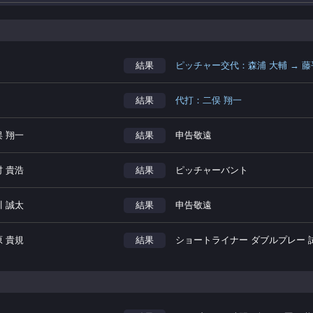
結果
ピッチャー交代：森浦 大輔 → 藤
結果
代打：二俣 翔一
俣 翔一
結果
申告敬遠
村 貴浩
結果
ピッチャーバント
川 誠太
結果
申告敬遠
原 貴規
結果
ショートライナー ダブルプレー 