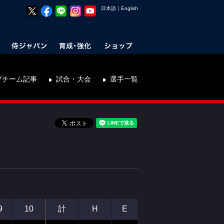
日本語
｜
English
プチーム記事
試合・大会
選手一覧
9
10
計
H
E