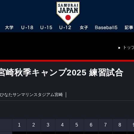
トッ
崎秋季キャンプ2025 練習試合
ひなたサンマリンスタジアム宮崎
1
2
3
4
5
6
7
8