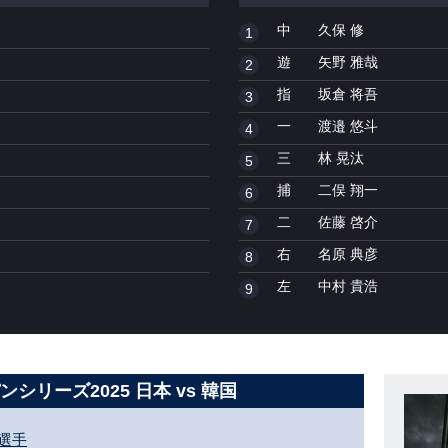
中
久保 修
1
遊
矢野 雅哉
2
指
坂倉 将吾
3
一
渡邉 悠斗
4
三
林 晃汰
5
捕
二俣 翔一
6
二
佐藤 啓介
7
右
名原 典彦
8
左
中村 貴浩
9
シリーズ2025 日本 vs 韓国
選手