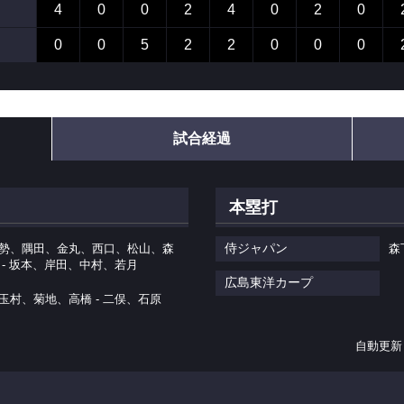
4
0
0
2
4
0
2
0
0
0
5
2
2
0
0
0
試合経過
本塁打
侍ジャパン
勢、隅田、金丸、西口、松山、森
森
 - 坂本、岸田、中村、若月
広島東洋カープ
玉村、菊地、高橋 - 二俣、石原
自動更新