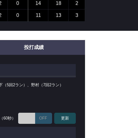
2
0
14
18
2
2
0
11
13
3
投打成績
下（5回2ラン）、野村（7回2ラン）
（60秒）
OFF
更新