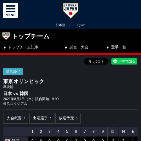
日本語
｜
English
トップチーム
トップチーム記事
試合・大会
選手一覧
試合終了
東京オリンピック
準決勝
日本 vs 韓国
2021年8月4日（水）試合開始 19:00
横浜スタジアム
大会概要
出場選手
放送予定
1
2
3
4
5
6
7
8
9
計
H
E