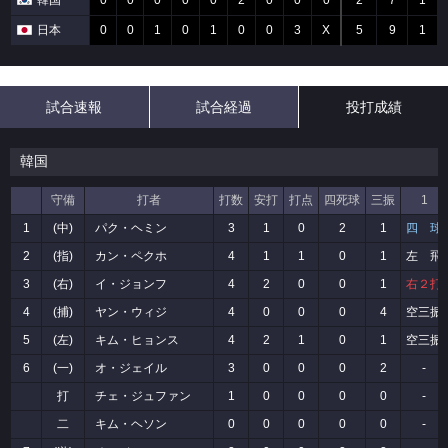
韓国
0
0
0
0
0
2
0
0
0
2
7
1
日本
0
0
1
0
1
0
0
3
X
5
9
1
試合速報
試合経過
投打成績
韓国
守備
打者
打数
安打
打点
四死球
三振
1
1
(中)
パク・ヘミン
3
1
0
2
1
四 球
2
(指)
カン・ペクホ
4
1
1
0
1
左 飛
3
(右)
イ・ジョンフ
4
2
0
0
1
右２打
4
(捕)
ヤン・ウィジ
4
0
0
0
4
空三振
5
(左)
キム・ヒョンス
4
2
1
0
1
空三振
6
(一)
オ・ジェイル
3
0
0
0
2
-
打
チェ・ジュファン
1
0
0
0
0
-
二
キム・ヘソン
0
0
0
0
0
-