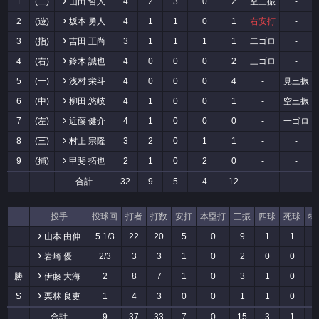
1
(二)
山田 哲人
4
2
3
0
2
空三振
-
2
(遊)
坂本 勇人
4
1
1
0
1
右安打
-
3
(指)
吉田 正尚
3
1
1
1
1
二ゴロ
-
4
(右)
鈴木 誠也
4
0
0
0
2
三ゴロ
-
5
(一)
浅村 栄斗
4
0
0
0
4
-
見三振
6
(中)
柳田 悠岐
4
1
0
0
1
-
空三振
7
(左)
近藤 健介
4
1
0
0
0
-
一ゴロ
8
(三)
村上 宗隆
3
2
0
1
1
-
-
9
(捕)
甲斐 拓也
2
1
0
2
0
-
-
合計
32
9
5
4
12
-
-
投手
投球回
打者
打数
安打
本塁打
三振
四球
死球
犠
山本 由伸
5 1/3
22
20
5
0
9
1
1
岩崎 優
2/3
3
3
1
0
2
0
0
勝
伊藤 大海
2
8
7
1
0
3
1
0
S
栗林 良吏
1
4
3
0
0
1
1
0
合計
9
37
33
7
0
15
3
1