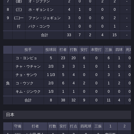
7
(遊)
オ・ジファン
2
0
0
2
2
-
8
(三)
ホ・ギョンミン
4
1
0
0
0
-
9
(二)一
ファン・ジェギュン
3
0
0
0
2
-
打
パク・コンウ
1
0
0
0
1
-
合計
33
7
2
4
15
-
投手
投球回
打者
打数
安打
本塁打
三振
四球
死球
コ・ヨンピョ
5
23
20
6
0
6
1
0
チャ・ウチャン
2/3
3
3
1
0
1
0
0
チョ・サンウ
1 1/3
5
4
0
0
3
1
0
負
コ・ウソク
2/3
6
4
2
0
1
2
0
キム・ジンウク
1/3
1
1
0
0
0
0
0
合計
8
38
32
9
0
11
4
0
日本
守備
打者
打数
安打
打点
四死球
三振
1
2