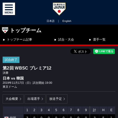
日本語
｜
English
トップチーム
トップチーム記事
試合・大会
選手一覧
試合終了
第2回 WBSC プレミア12
決勝
日本 vs 韓国
2019年11月17日（日）試合開始 19:00
東京ドーム
大会概要
出場選手
放送予定
1
2
3
4
5
6
7
8
9
計
H
E