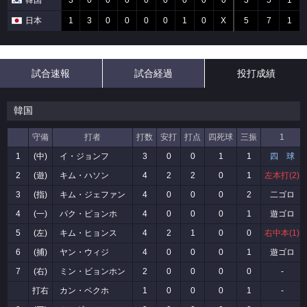
韓国
3
0
0
0
0
0
0
0
0
3
5
1
日本
1
3
0
0
0
0
1
0
X
5
7
1
試合速報
試合経過
投打成績
韓国
守備
打者
打数
安打
打点
四死球
三振
1
1
(中)
イ・ジョンフ
3
0
0
1
1
四 球
2
(遊)
キム・ハソン
4
2
2
0
1
左本打(2)
3
(指)
キム・ジェファン
4
0
0
0
2
二ゴロ
4
(一)
パク・ピョンホ
4
0
0
0
1
遊ゴロ
5
(左)
キム・ヒョンス
4
2
1
0
0
右中本(1)
6
(捕)
ヤン・ウィジ
4
0
0
0
1
遊ゴロ
7
(右)
ミン・ビョンホン
2
0
0
0
0
-
打右
カン・ベクホ
1
0
0
0
1
-