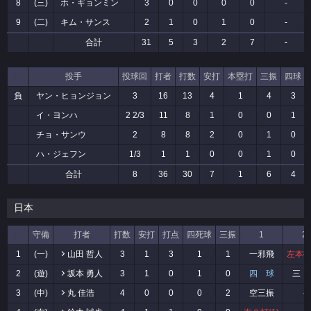
8
(三)
ホ・ギョンミン
3
0
0
0
0
-
9
(二)
キム・サンス
2
1
0
1
0
-
合計
31
5
3
2
7
-
投手
投球回
打者
打数
安打
本塁打
三振
四球
負
ヤン・ヒョンジョン
3
16
13
4
1
4
3
イ・ヨンハ
2 2/3
11
8
1
0
0
1
チョ・サンウ
2
8
8
2
0
1
0
ハ・ジェフン
1/3
1
1
0
0
1
0
合計
8
36
30
7
1
6
4
日本
守備
打者
打数
安打
打点
四死球
三振
1
2
1
(一)
山田 哲人
3
1
3
1
1
一邪飛
左本打(
2
(遊)
坂本 勇人
3
1
0
1
0
四 球
三 
3
(中)
丸 佳浩
4
0
0
0
2
空三振
-