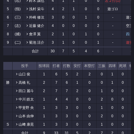
4
(右)
鈴木 誠也
4
1
1
0
0
左２打(1)
-
5
(指)
浅村 栄斗
4
2
1
0
0
遊ゴロ
-
6
(三)
外崎 修汰
3
0
0
1
0
-
遊ゴ
7
(左)
近藤 健介
4
0
0
0
2
-
空三
8
(捕)
會澤 翼
2
1
0
1
0
-
四 
9
(二)
菊池 涼介
3
1
0
0
1
-
遊安
合計
30
7
5
4
6
-
-
投手
投球回
打者
打数
安打
本塁打
三振
四球
死球
犠
山口 俊
1
6
5
2
2
0
1
0
勝
高橋 礼
2
7
6
1
0
0
1
0
田口 麗斗
2
7
7
2
0
1
0
0
中川 皓太
1
4
4
0
0
2
0
0
甲斐野 央
1
3
3
0
0
1
0
0
山本 由伸
1
3
3
0
0
2
0
0
S
山﨑 康晃
1
3
3
0
0
1
0
0
合計
9
33
31
5
2
7
2
0