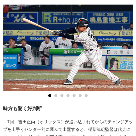
味方も驚く好判断
7回、吉田正尚（オリックス）が追い込まれてからのチェンジアッ
プを上手くセンター前に運んで出塁すると、稲葉篤紀監督は代走に