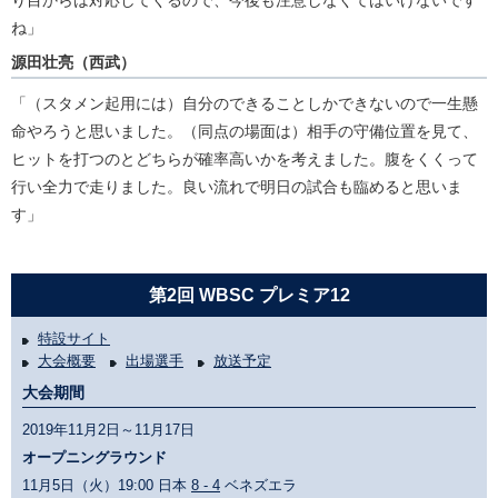
り目からは対応してくるので、今後も注意しなくてはいけないです
ね」
源田壮亮（西武）
「（スタメン起用には）自分のできることしかできないので一生懸
命やろうと思いました。（同点の場面は）相手の守備位置を見て、
ヒットを打つのとどちらが確率高いかを考えました。腹をくくって
行い全力で走りました。良い流れで明日の試合も臨めると思いま
す」
第2回 WBSC プレミア12
特設サイト
大会概要
出場選手
放送予定
大会期間
2019年11月2日～11月17日
オープニングラウンド
11月5日（火）19:00 日本
8 - 4
ベネズエラ