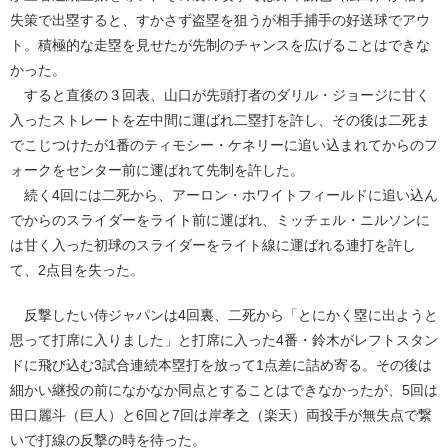
失策で出塁すると、すかさず盗塁を狙うが相手捕手の好送球でアウ
ト。積極的な走塁を見せたが先制のチャンスを広げることはできな
かった。
すると直後の３回表、山口が先頭打者のダリル・ジョージに甘く
入ったストレートを左中間に運ばれ二塁打を許し、その後は二死ま
でこじつけたが1番のティモシー・ケネリーに追い込まれてからのフ
ォークをセンター前に運ばれて先制を許した。
続く4回には二死から、アーロン・ホワイトフィールドに追い込ん
でからのスライダーをライト前に運ばれ、ミッチェル・ニルソンに
は甘く入った初球のスライダーをライト線に運ばれる連打を許し
て、2点目を失った。
反撃したい侍ジャパンは4回裏、二死から「とにかく塁に出ようと
思って打席に入りました」と打席に入った4番・鈴木がレフトスタン
ドに飛び込む3試合連続本塁打を放って1点差に詰め寄る。その後は
細かい継投の前になかなか同点とすることはできなかったが、5回は
田口麗斗（巨人）と6回と7回は岸孝之（楽天）両投手が無失点で繋
いで打線の反撃の時を待った。