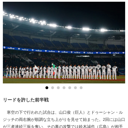
リードを許した前半戦
寒空の下で行われた試合は、山口俊（巨人）とドゥーシャン・ル
ジッチの両右腕が順調な立ち上がりを見せて始まった。2回には山口
が三者連続三振を奪い、その裏の攻撃では鈴木誠也（広島）が相手