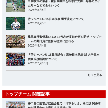
中学軟式の強豪・駿台学園中を相手に大和田与喜のタイ
ムリーなどで食らいつく
2026年8月5日
侍ジャパンU-15日本代表 選手決定について
2026年8月5日
桑田真澄監督率いるU-12代表が直前合宿を開始 トップチ
ームの井口資仁監督が激励に訪れる
2026年8月4日
「侍ジャパンU-18壮行試合」高校日本代表 対 大学日本
代表 応援活動について
2026年7月30日
もっと見る
トップチーム 関連記事
井口資仁監督が就任会見で「日本らしさ」を力説 関係者
から球界全体を牽引する期待の声