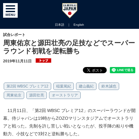
日本語
｜
English
試合レポート
周東佑京と源田壮亮の足技などでスーパー
ラウンド初戦を逆転勝ち
2019年11月11日
第2回 WBSC プレミア12
稲葉篤紀
建山義紀
鈴木誠也
周東佑京
源田壮亮
オーストラリア
11月11日、「第2回 WBSC プレミア12」のスーパーラウンドが開
幕。侍ジャパンは19時からZOZOマリンスタジアムでオーストラリ
アと戦った。先制を許し苦しい戦いとなったが、投手陣の粘りや機
動力、小技などで3対2と逆転勝ちした。