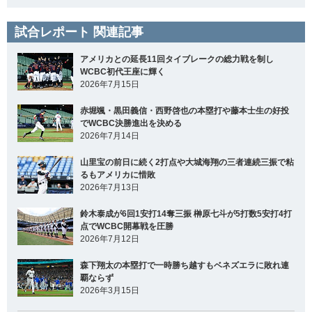
試合レポート 関連記事
アメリカとの延長11回タイブレークの総力戦を制し
WCBC初代王座に輝く
2026年7月15日
赤堀颯・黒田義信・西野啓也の本塁打や藤本士生の好投
でWCBC決勝進出を決める
2026年7月14日
山里宝の前日に続く2打点や大城海翔の三者連続三振で粘
るもアメリカに惜敗
2026年7月13日
鈴木泰成が6回1安打14奪三振 榊原七斗が5打数5安打4打
点でWCBC開幕戦を圧勝
2026年7月12日
森下翔太の本塁打で一時勝ち越すもベネズエラに敗れ連
覇ならず
2026年3月15日