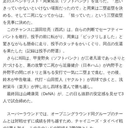
足のスペシャリスト・周東佑京（ソフトバンク）を送った。「思い
きっていかないといけない場面だったので」と周東は二塁盗塁を決
める。そして二死になってからは、「狙っていた」という三塁盗塁
を見事に決めた。
このチャンスに源田壮亮（西武）は、自らの判断でセーフティー
バントを敢行。投手の前に転がり、周東は「ビックリしました」と
驚きながらも懸命に走り、投手のタッチをかいくぐり、同点の生還
を果たした（記録は投手の野選）。
さらに8回は、甲斐野央（ソフトバンク）が三者凡退であっさりと
片づけると、裏の攻撃で二死から近藤健介（日本ハム）が内野手と
外野手の間にポトリと落ちる安打で一気に二塁まで進む。その後、
鈴木が申告敬遠、代打・山田哲人（ヤクルト）が四球で歩くと、浅
村栄斗（楽天）が押し出し四球を選んで勝ち越し。
最終回は山﨑康晃（DeNA）が、この日も抜群の安定感を見せて3
人で試合締めた。
スーパーラウンドでは、オープニングラウンド同グループのチー
ムとは対戦せずに成績を持ち越すため、チャイニーズ・タイペイ戦