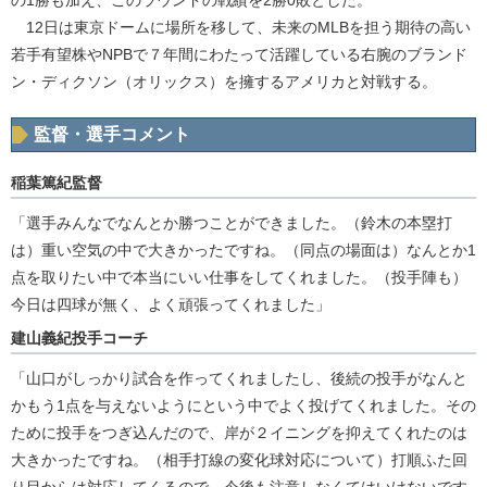
の1勝も加え、このラウンドの戦績を2勝0敗とした。
12日は東京ドームに場所を移して、未来のMLBを担う期待の高い
若手有望株やNPBで７年間にわたって活躍している右腕のブランド
ン・ディクソン（オリックス）を擁するアメリカと対戦する。
監督・選手コメント
稲葉篤紀監督
「選手みんなでなんとか勝つことができました。（鈴木の本塁打
は）重い空気の中で大きかったですね。（同点の場面は）なんとか1
点を取りたい中で本当にいい仕事をしてくれました。（投手陣も）
今日は四球が無く、よく頑張ってくれました」
建山義紀投手コーチ
「山口がしっかり試合を作ってくれましたし、後続の投手がなんと
かもう1点を与えないようにという中でよく投げてくれました。その
ために投手をつぎ込んだので、岸が２イニングを抑えてくれたのは
大きかったですね。（相手打線の変化球対応について）打順ふた回