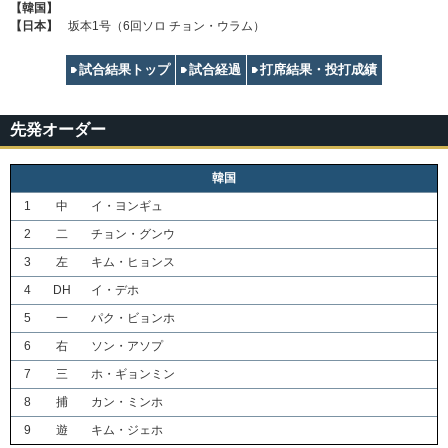
【韓国】
【日本】
坂本1号（6回ソロ チョン・ウラム）
試合結果トップ
試合経過
打席結果・投打成績
先発オーダー
韓国
1
中
イ・ヨンギュ
2
二
チョン・グンウ
3
左
キム・ヒョンス
4
DH
イ・デホ
5
一
パク・ビョンホ
6
右
ソン・アソプ
7
三
ホ・ギョンミン
8
捕
カン・ミンホ
9
遊
キム・ジェホ