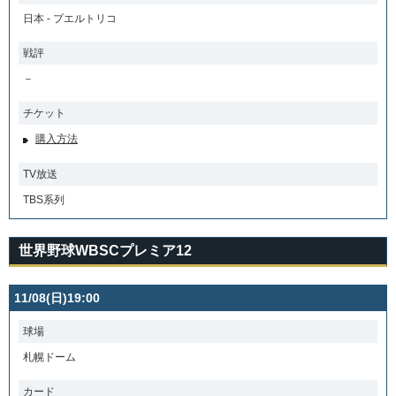
日本 - プエルトリコ
戦評
－
チケット
購入方法
TV放送
TBS系列
世界野球WBSCプレミア12
11/08(日)19:00
球場
札幌ドーム
カード