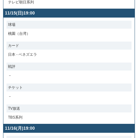
テレビ朝日系列
11/15(日)19:00
球場
桃園（台湾）
カード
日本 - ベネズエラ
戦評
－
チケット
－
TV放送
TBS系列
11/16(月)19:00