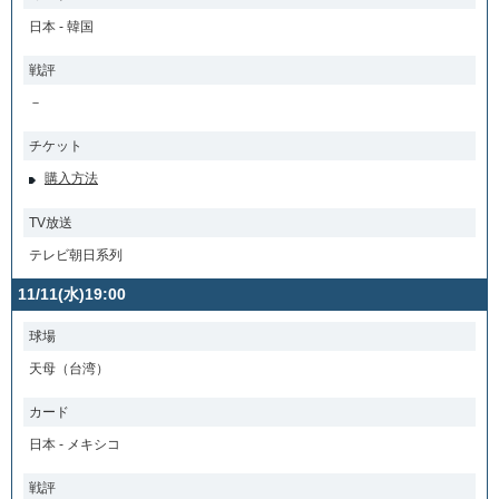
日本 - 韓国
戦評
－
チケット
購入方法
TV放送
テレビ朝日系列
11/11(水)19:00
球場
天母（台湾）
カード
日本 - メキシコ
戦評