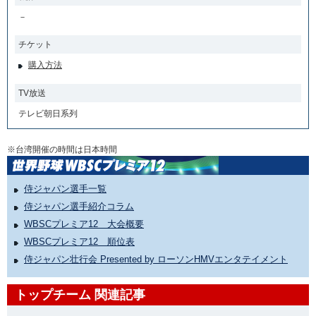
－
チケット
購入方法
TV放送
テレビ朝日系列
※台湾開催の時間は日本時間
侍ジャパン選手一覧
侍ジャパン選手紹介コラム
WBSCプレミア12 大会概要
WBSCプレミア12 順位表
侍ジャパン壮行会 Presented by ローソンHMVエンタテイメント
トップチーム 関連記事