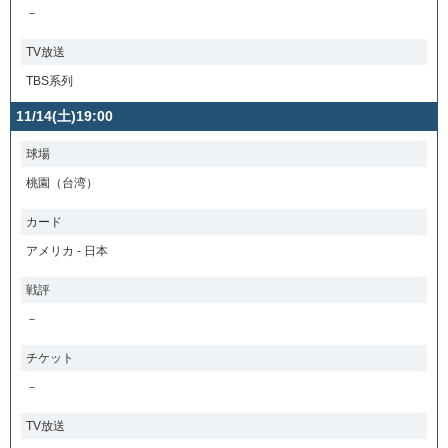
－
TV放送
TBS系列
11/14(土)19:00
球場
桃園（台湾）
カード
アメリカ - 日本
戦評
－
チケット
－
TV放送