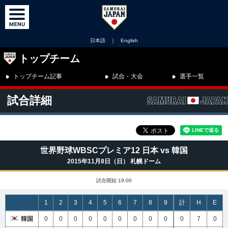
日本語
｜
English
トップチーム
トップチーム記事
試合・大会
選手一覧
試合詳細
世界野球WBSCプレミア12 日本 vs 韓国
2015年11月8日（日） 札幌ドーム
試合開始 19:00
1
2
3
4
5
6
7
8
9
計
H
E
韓国
0
0
0
0
0
0
0
0
0
0
7
0