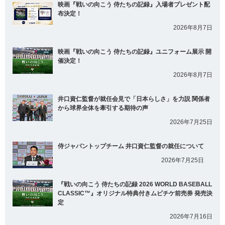
映画『戦いの向こう 侍たちの記録』入場者プレゼント配
布決定！
2026年8月7日
映画『戦いの向こう 侍たちの記録』ユニフォーム展示 開
催決定！
2026年8月7日
井口資仁監督が就任会見で「日本らしさ」を力説 関係者
から球界全体を牽引する期待の声
2026年7月25日
侍ジャパントップチーム 井口資仁監督の就任について
2026年7月25日
『戦いの向こう 侍たちの記録 2026 WORLD BASEBALL
CLASSIC™』オリジナル特典付きムビチケ前売券 発売決
定
2026年7月16日