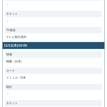
－
チケット
－
TV放送
テレビ朝日系列
11/12(木)19:00
球場
桃園（台湾）
カード
ドミニカ - 日本
戦評
－
チケット