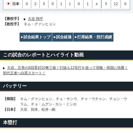
日本
0
2
0
0
1
1
0
1
x
5
12
0
【勝投手】
大谷 翔平
【敗投手】
キム・グァンヒョン
試合結果トップ
試合経過
打席結果・投打成績
この試合のレポートとハイライト動画
大谷、圧巻の6回零封10奪三振！打線も12安打を放って宿敵・韓国に快勝！
初代王者へ白星スタート！
バッテリー
【韓国】
キム・グァンヒョン、チョ・サンウ、チャ・ウチャン、チョン・ウ
ラム、チョ・ムグン - カン・ミンホ
【日本】
大谷、則本、松井 - 嶋
本塁打