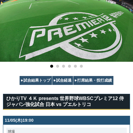
試合結果トップ
試合経過
打席結果・投打成績
ひかりTV ４Ｋ presents 世界野球WBSCプレミア12 侍
ジャパン強化試合 日本 vs プエルトリコ
11/05(木)19:00
球場