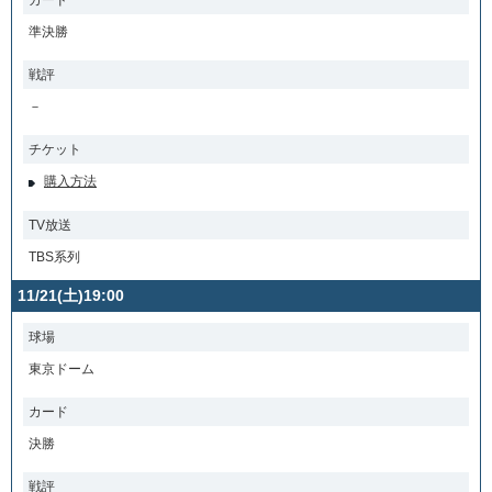
準決勝
戦評
－
チケット
購入方法
TV放送
TBS系列
11/21(土)19:00
球場
東京ドーム
カード
決勝
戦評