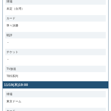
球場
未定（台湾）
カード
準々決勝
戦評
－
チケット
－
TV放送
TBS系列
11/19(木)19:00
球場
東京ドーム
カード