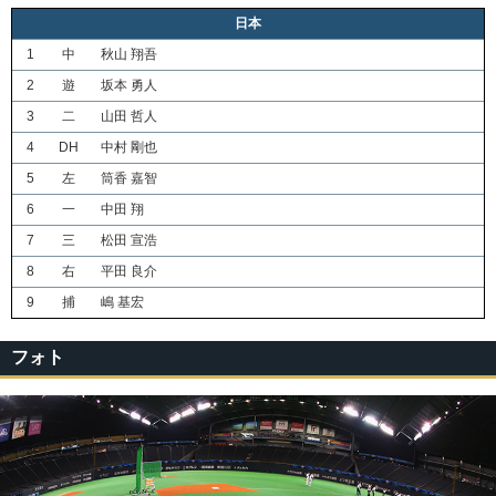
日本
1
中
秋山 翔吾
2
遊
坂本 勇人
3
二
山田 哲人
4
DH
中村 剛也
5
左
筒香 嘉智
6
一
中田 翔
7
三
松田 宣浩
8
右
平田 良介
9
捕
嶋 基宏
フォト