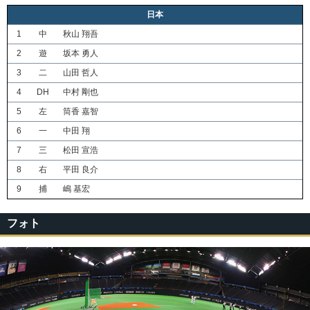
日本
1
中
秋山 翔吾
2
遊
坂本 勇人
3
二
山田 哲人
4
DH
中村 剛也
5
左
筒香 嘉智
6
一
中田 翔
7
三
松田 宣浩
8
右
平田 良介
9
捕
嶋 基宏
フォト