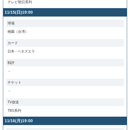
テレビ朝日系列
11/15(日)19:00
球場
桃園（台湾）
カード
日本 - ベネズエラ
戦評
－
チケット
－
TV放送
TBS系列
11/16(月)19:00