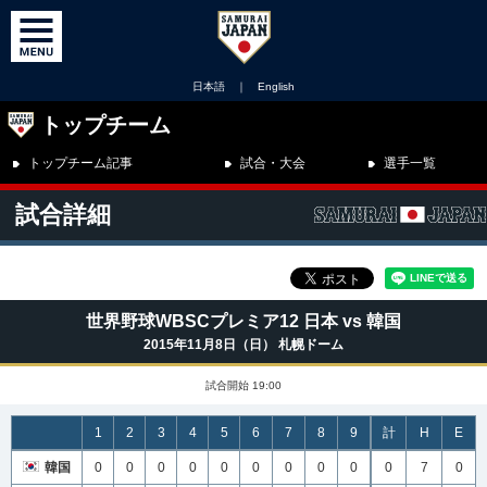
日本語
｜
English
トップチーム
トップチーム記事
試合・大会
選手一覧
試合詳細
世界野球WBSCプレミア12 日本 vs 韓国
2015年11月8日（日） 札幌ドーム
試合開始 19:00
1
2
3
4
5
6
7
8
9
計
H
E
韓国
0
0
0
0
0
0
0
0
0
0
7
0