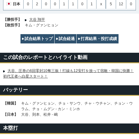
日本
0
2
0
0
1
1
0
1
x
5
12
0
【勝投手】
大谷 翔平
【敗投手】
キム・グァンヒョン
試合結果トップ
試合経過
打席結果・投打成績
この試合のレポートとハイライト動画
大谷、圧巻の6回零封10奪三振！打線も12安打を放って宿敵・韓国に快勝！
初代王者へ白星スタート！
バッテリー
【韓国】
キム・グァンヒョン、チョ・サンウ、チャ・ウチャン、チョン・ウ
ラム、チョ・ムグン - カン・ミンホ
【日本】
大谷、則本、松井 - 嶋
本塁打