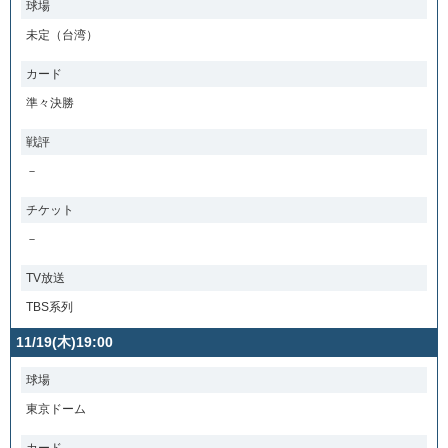
球場
未定（台湾）
カード
準々決勝
戦評
－
チケット
－
TV放送
TBS系列
11/19(木)19:00
球場
東京ドーム
カード