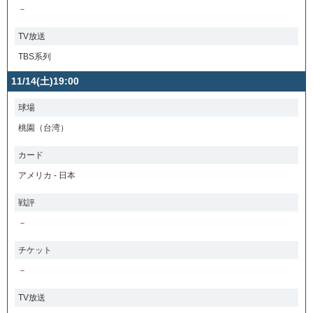
－
TV放送
TBS系列
11/14(土)19:00
球場
桃園（台湾）
カード
アメリカ - 日本
戦評
－
チケット
－
TV放送