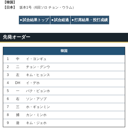
【韓国】
【日本】
坂本1号（6回ソロ チョン・ウラム）
試合結果トップ
試合経過
打席結果・投打成績
先発オーダー
韓国
1
中
イ・ヨンギュ
2
二
チョン・グンウ
3
左
キム・ヒョンス
4
DH
イ・デホ
5
一
パク・ビョンホ
6
右
ソン・アソプ
7
三
ホ・ギョンミン
8
捕
カン・ミンホ
9
遊
キム・ジェホ