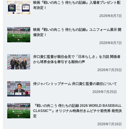
映画『戦いの向こう 侍たちの記録』入場者プレゼント配
布決定！
2026年8月7日
映画『戦いの向こう 侍たちの記録』ユニフォーム展示 開
催決定！
2026年8月7日
井口資仁監督が就任会見で「日本らしさ」を力説 関係者
から球界全体を牽引する期待の声
2026年7月25日
侍ジャパントップチーム 井口資仁監督の就任について
2026年7月25日
『戦いの向こう 侍たちの記録 2026 WORLD BASEBALL
CLASSIC™』オリジナル特典付きムビチケ前売券 発売決
定
2026年7月16日