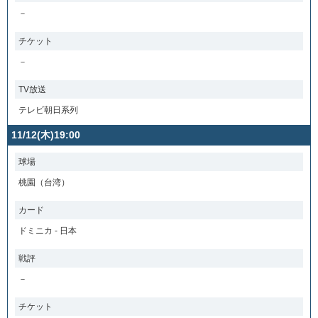
－
チケット
－
TV放送
テレビ朝日系列
11/12(木)19:00
球場
桃園（台湾）
カード
ドミニカ - 日本
戦評
－
チケット