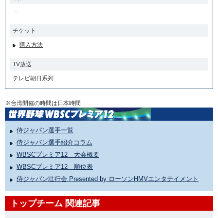
－
チケット
購入方法
TV放送
テレビ朝日系列
※台湾開催の時間は日本時間
侍ジャパン選手一覧
侍ジャパン選手紹介コラム
WBSCプレミア12 大会概要
WBSCプレミア12 順位表
侍ジャパン壮行会 Presented by ローソンHMVエンタテイメント
トップチーム 関連記事