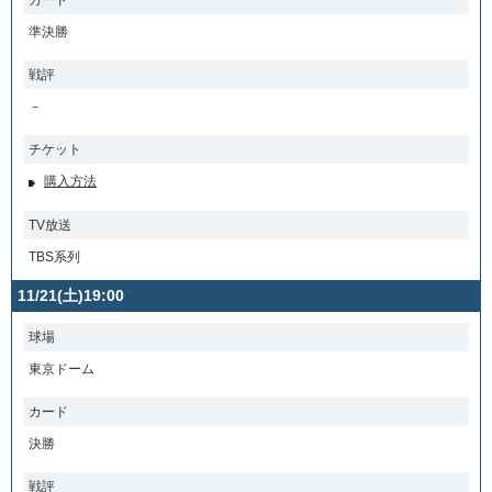
準決勝
戦評
－
チケット
購入方法
TV放送
TBS系列
11/21(土)19:00
球場
東京ドーム
カード
決勝
戦評