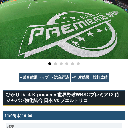
試合結果トップ
試合経過
打席結果・投打成績
ひかりTV ４Ｋ presents 世界野球WBSCプレミア12 侍
ジャパン強化試合 日本 vs プエルトリコ
11/05(木)19:00
球場