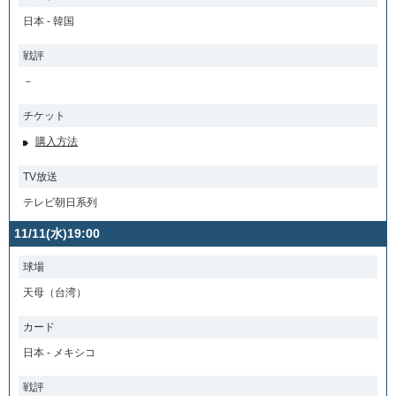
日本 - 韓国
戦評
－
チケット
購入方法
TV放送
テレビ朝日系列
11/11(水)19:00
球場
天母（台湾）
カード
日本 - メキシコ
戦評