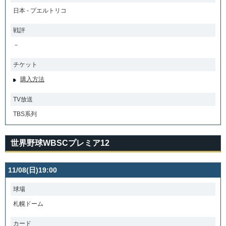
日本 - プエルトリコ
戦評
－
チケット
購入方法
TV放送
TBS系列
世界野球WBSCプレミア12
11/08(日)19:00
球場
札幌ドーム
カード